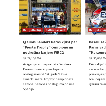
Rallijs Baltijā
Rallijs pasaulē
Rallijs Latvi
Igaunis Sanders Pārns kļūst par
Pasaules 
“Fiesta Trophy” čempionu un
Pārns vadī
nodrošina karjeru WRC2
“Kurzem
27/10/2014
30/08/201
Ar igauņu autosportista Sandera
Pēc rallija 
Pārna uzvaru kopvērtējumā
sacensību p
noslēgusies 2014. gada "Drive
priekšējās 
Dmack Fiesta Trophy" čempionāta
braucējiem v
sezona. Sezonas noslēguma posmā
igauņu tala
Spānijā,...