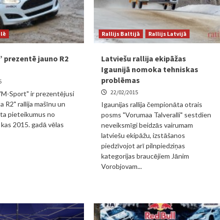
ulē
Rallijs Baltijā
Rallijs Latvijā
 prezentē jauno R2
Latviešu rallija ekipāžas
Igaunijā nomoka tehniskas
problēmas
5
22/02/2015
M-Sport" ir prezentējusi
a R2" rallija mašīnu un
Igaunijas rallija čempionāta otrais
ata pieteikumus no
posms "Vorumaa Talveralli" sestdien
 kas 2015. gadā vēlas
neveiksmīgi beidzās vairumam
latviešu ekipāžu, izstāšanos
piedzīvojot arī pilnpiedziņas
kategorijas braucējiem Jānim
Vorobjovam...