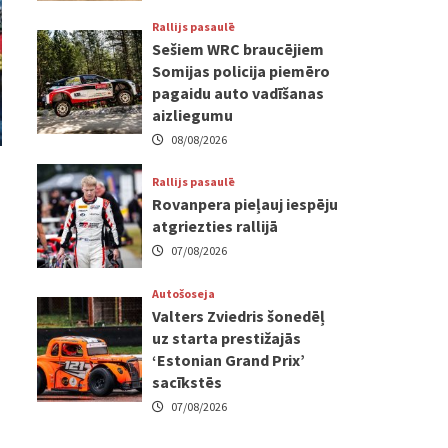
Rallijs pasaulē
Sešiem WRC braucējiem
Somijas policija piemēro
pagaidu auto vadīšanas
aizliegumu
08/08/2026
Rallijs pasaulē
Rovanpera pieļauj iespēju
atgriezties rallijā
07/08/2026
Autošoseja
Valters Zviedris šonedēļ
uz starta prestižajās
‘Estonian Grand Prix’
sacīkstēs
07/08/2026