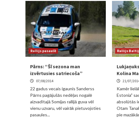
Rallijs pasaulē
Rallijs Balti
Pārns: “Šī sezona man
Lukjaņuks
izvērtusies satriecoša”
Kolina Ma
07/08/2014
21/07/201
22 gadus vecais igaunis Sanderss
Kamēr lielā
Pārns pagājušās nedēļas nogalē
Estonia" sa
aizvadītajā Somijas rallijā guva vēl
absolūtās i
vienu uzvaru, vēl vairāk pietuvojoties
Otam Tanakam
pasaules...
pie mazākām