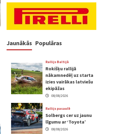
Jaunākās
Populāras
Rallijs Baltijā
Rokišķu rallijā
nākamnedēļ uz starta
izies vairākas latviešu
ekipāžas
08/08/2026
Rallijs pasaulē
Solbergs cer uz jaunu
līgumu ar ‘Toyota’
08/08/2026