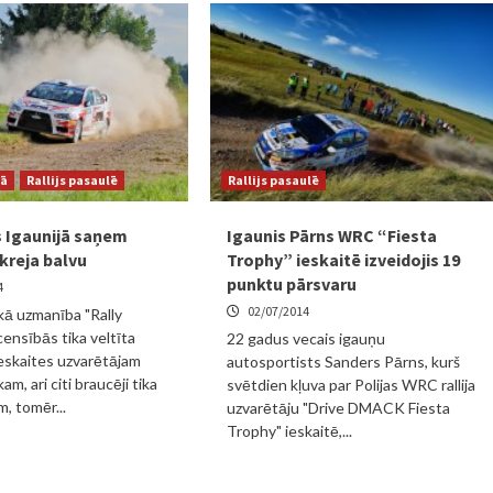
jā
Rallijs pasaulē
Rallijs pasaulē
 Igaunijā saņem
Igaunis Pārns WRC “Fiesta
kreja balvu
Trophy” ieskaitē izveidojis 19
punktu pārsvaru
4
02/07/2014
kā uzmanība "Rally
censībās tika veltīta
22 gadus vecais igauņu
eskaites uzvarētājam
autosportists Sanders Pārns, kurš
, ari citi braucēji tika
svētdien kļuva par Polijas WRC rallija
, tomēr...
uzvarētāju "Drive DMACK Fiesta
Trophy" ieskaitē,...