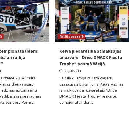
jā
Rallijs pasaulē
čempionāta līderis
Keiva piesardzība atmaksājas
bā arī rallijā
ar uzvaru “Drive DMACK Fiesta
e”
Trophy” posmā Vācijā
4
26/08/2014
"Kurzeme 2014" rallija
Savulaik Latvijā rallista karjeru
irmās dienas starp
uzsākušais brits Toms Keivs Vācijas
piedziņas automašīnu
rallijā kļuva par uzvarētāju "Drive
adībā izvirzījies jaunais
DMACK Fiesta Trophy" ieskaitē,
nts Sanders Pārns...
čempionāta līderi...