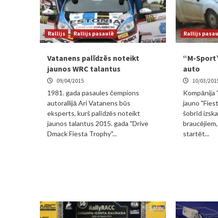
Rallijs
Rallijs pasaulē
Rallijs pasa
Vatanens palīdzēs noteikt
“M-Sport”
jaunos WRC talantus
auto
09/04/2015
10/03/201
1981. gada pasaules čempions
Kompānija "
autorallijā Ari Vatanens būs
jauno "Fiest
eksperts, kurš palīdzēs noteikt
šobrīd izsk
jaunos talantus 2015. gada "Drive
braucējiem,
Dmack Fiesta Trophy"...
startēt...