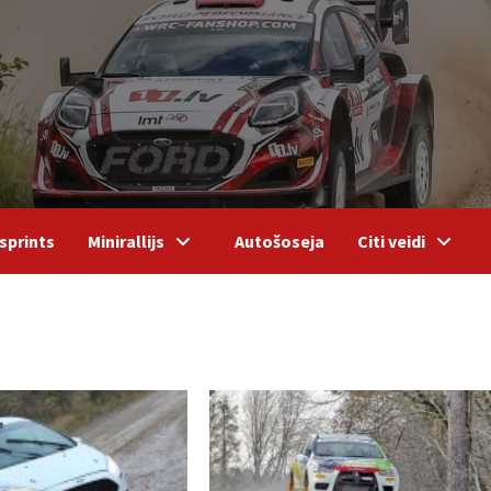
sprints
Minirallijs
Autošoseja
Citi veidi