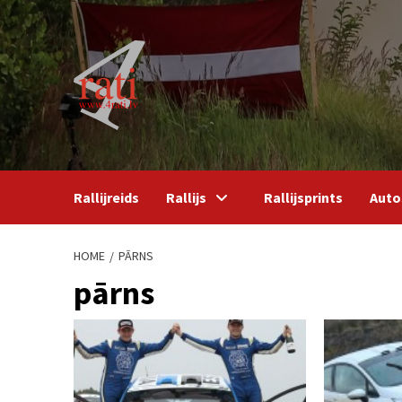
Skip
to
content
Rallijreids
Rallijs
Rallijsprints
Auto
HOME
PĀRNS
pārns