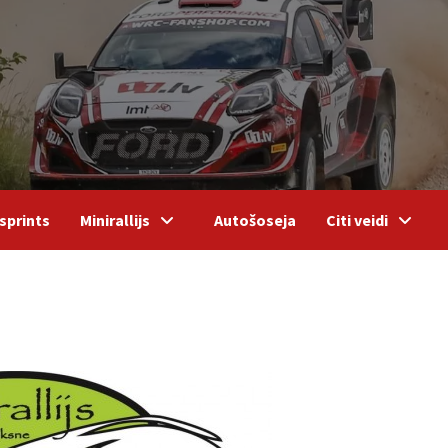
sprints
Minirallijs
Autošoseja
Citi veidi