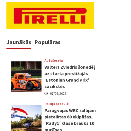
Jaunākās
Populāras
Autošoseja
Valters Zviedris šonedēļ
uz starta prestižajās
‘Estonian Grand Prix’
sacīkstēs
07/08/2026
Rallijs pasaulē
Paragvajas WRC rallijam
pieteiktas 60 ekipāžas,
‘Rally1’ klasē brauks 10
mašīnas