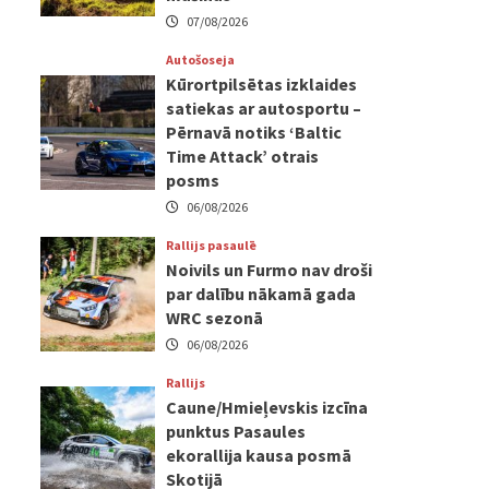
07/08/2026
Autošoseja
Kūrortpilsētas izklaides
satiekas ar autosportu –
Pērnavā notiks ‘Baltic
Time Attack’ otrais
posms
06/08/2026
Rallijs pasaulē
Noivils un Furmo nav droši
par dalību nākamā gada
WRC sezonā
06/08/2026
Rallijs
Caune/Hmieļevskis izcīna
punktus Pasaules
ekorallija kausa posmā
Skotijā