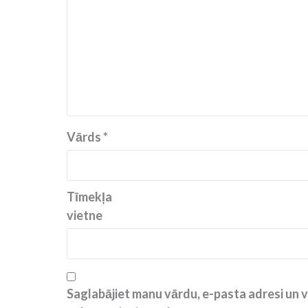
Vārds
*
Tīmekļa
vietne
Saglabājiet manu vārdu, e-pasta adresi un v