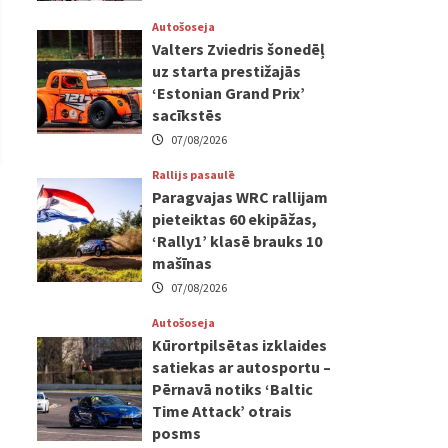
Autošoseja
Valters Zviedris šonedēļ
uz starta prestižajās
‘Estonian Grand Prix’
sacīkstēs
07/08/2026
Rallijs pasaulē
Paragvajas WRC rallijam
pieteiktas 60 ekipāžas,
‘Rally1’ klasē brauks 10
mašīnas
07/08/2026
Autošoseja
Kūrortpilsētas izklaides
satiekas ar autosportu –
Pērnavā notiks ‘Baltic
Time Attack’ otrais
posms