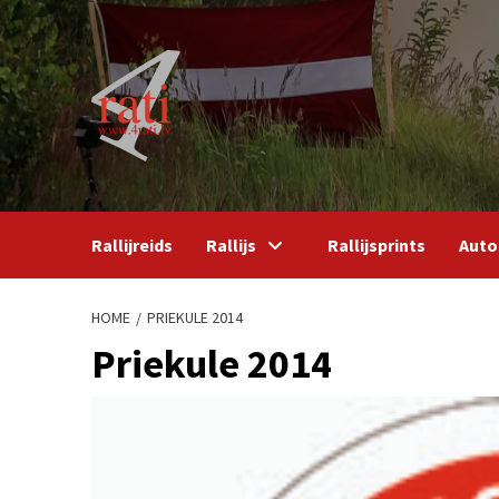
Skip
to
content
Rallijreids
Rallijs
Rallijsprints
Auto
HOME
PRIEKULE 2014
Priekule 2014