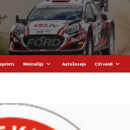
sprints
Minirallijs
Autošoseja
Citi veidi