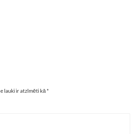
e lauki ir atzīmēti kā
*