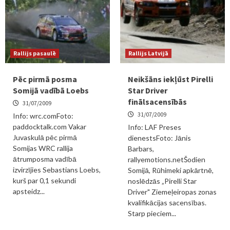
Rallijs pasaulē
Rallijs Latvijā
Pēc pirmā posma
Neikšāns iekļūst Pirelli
Somijā vadībā Loebs
Star Driver
finālsacensībās
31/07/2009
31/07/2009
Info: wrc.comFoto:
paddocktalk.com Vakar
Info: LAF Preses
Juvaskulā pēc pirmā
dienestsFoto: Jānis
Somijas WRC rallija
Barbars,
ātrumposma vadībā
rallyemotions.netŠodien
izvirzījies Sebastians Loebs,
Somijā, Rūhimeki apkārtnē,
kurš par 0,1 sekundi
noslēdzās „Pirelli Star
apsteidz...
Driver" Ziemeļeiropas zonas
kvalifikācijas sacensības.
Starp pieciem...