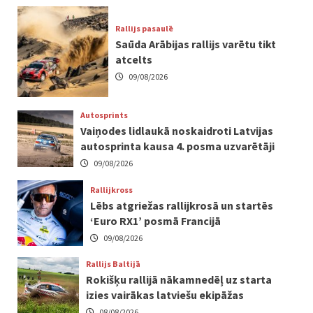
Rallijs pasaulē
Saūda Arābijas rallijs varētu tikt
atcelts
09/08/2026
Autosprints
Vaiņodes lidlaukā noskaidroti Latvijas
autosprinta kausa 4. posma uzvarētāji
09/08/2026
Rallijkross
Lēbs atgriežas rallijkrosā un startēs
‘Euro RX1’ posmā Francijā
09/08/2026
Rallijs Baltijā
Rokišķu rallijā nākamnedēļ uz starta
izies vairākas latviešu ekipāžas
08/08/2026