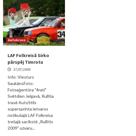
Autokross
LAF Folkreisā Sirko
pārspēj Timrotu
27/07/2009
Info: Viesturs
SaukānsFoto:
Fotoaģentūra "4rati"
Svētdien Jelgavā, Rullīša
trasē AutoStils
supersprinta ietvaros
notikušajā LAF Folkreisa
trešajā sacīkstē „Rullītis
2009" uzvaru...