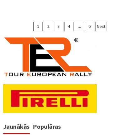
Ziņu
1
2
3
4
…
6
Next
numerācija
pēc
lappusēm
Jaunākās
Populāras