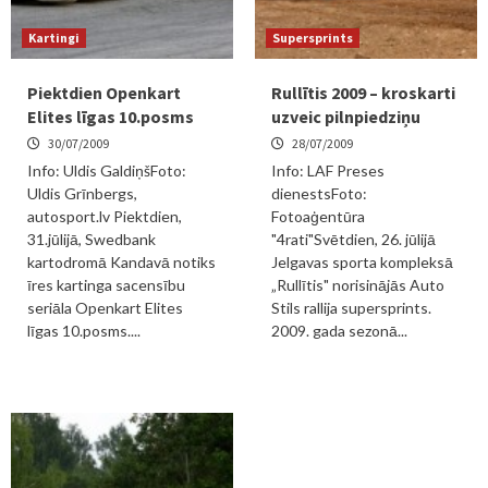
Kartingi
Supersprints
Piektdien Openkart
Rullītis 2009 – kroskarti
Elites līgas 10.posms
uzveic pilnpiedziņu
30/07/2009
28/07/2009
Info: Uldis GaldiņšFoto:
Info: LAF Preses
Uldis Grīnbergs,
dienestsFoto:
autosport.lv Piektdien,
Fotoaģentūra
31.jūlijā, Swedbank
"4rati"Svētdien, 26. jūlijā
kartodromā Kandavā notiks
Jelgavas sporta kompleksā
īres kartinga sacensību
„Rullītis" norisinājās Auto
seriāla Openkart Elites
Stils rallija supersprints.
līgas 10.posms....
2009. gada sezonā...