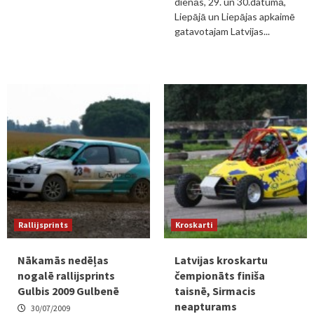
dienās, 29. un 30.datumā,
Liepājā un Liepājas apkaimē
gatavotajam Latvijas...
Rallijsprints
Kroskarti
Nākamās nedēļas
Latvijas kroskartu
nogalē rallijsprints
čempionāts finiša
Gulbis 2009 Gulbenē
taisnē, Sirmacis
neapturams
30/07/2009