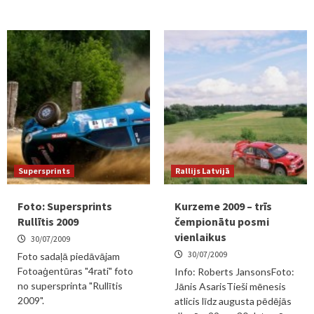
Supersprints
Rallijs Latvijā
Foto: Supersprints
Kurzeme 2009 – trīs
Rullītis 2009
čempionātu posmi
vienlaikus
30/07/2009
30/07/2009
Foto sadaļā piedāvājam
Fotoaģentūras "4rati" foto
Info: Roberts JansonsFoto:
no supersprinta "Rullītis
Jānis AsarisTieši mēnesis
2009".
atlicis līdz augusta pēdējās