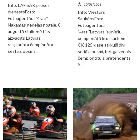
30/07/2009
Info: LAF SAK preses
dienestsFoto:
Info: Viesturs
Fotoaģentūra "4rati"
SaukānsFoto:
Nākamās nedēļas nogalē, 8.
Fotoaģentūra
augustā Gulbenē tiks
"4rati"Latvijas jauniešu
aizvadīts Latvijas
čempionātā kroskartiem
rallijsprinta čempionāta
CK 125 klasē atlikuši divi
sestais posms...
seriāla posmi, bet galvenais
čempiontitula pretendents
ir...