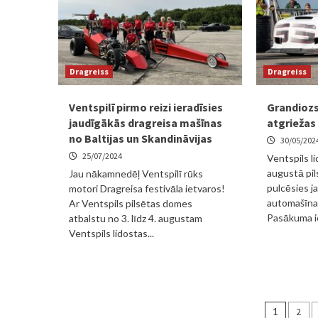
Dragreiss
Dragreiss
Ventspilī pirmo reizi ieradīsies
Grandiozs
jaudīgākās dragreisa mašīnas
atgriežas 
no Baltijas un Skandināvijas
30/05/202
25/07/2024
Ventspils li
augustā pil
Jau nākamnedēļ Ventspilī rūks
pulcēsies j
motori Dragreisa festivāla ietvaros!
automašīnas
Ar Ventspils pilsētas domes
Pasākuma ie
atbalstu no 3. līdz 4. augustam
Ventspils lidostas...
Ziņu
1
2