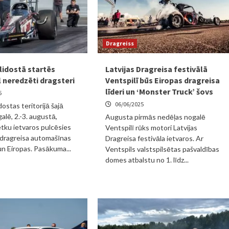
Dragreiss
lidostā startēs
Latvijas Dragreisa festivālā
l neredzēti dragsteri
Ventspilī būs Eiropas dragreisa
līderi un ‘Monster Truck’ šovs
5
06/06/2025
dostas teritorijā šajā
alē, 2.-3. augustā,
Augusta pirmās nedēļas nogalē
ētku ietvaros pulcēsies
Ventspilī rūks motori Latvijas
 dragreisa automašīnas
Dragreisa festivāla ietvaros. Ar
un Eiropas. Pasākuma...
Ventspils valstspilsētas pašvaldības
domes atbalstu no 1. līdz...