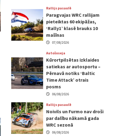
Rallijs pasaulē
Paragvajas WRC rallijam
pieteiktas 60 ekipāžas,
‘Rally1’ klasē brauks 10
mašīnas
07/08/2026
Autošoseja
Kūrortpilsētas izklaides
satiekas ar autosportu –
Pērnavā notiks ‘Baltic
Time Attack’ otrais
posms
06/08/2026
Rallijs pasaulē
Noivils un Furmo nav droši
par dalību nākamā gada
WRC sezonā
06/08/2026