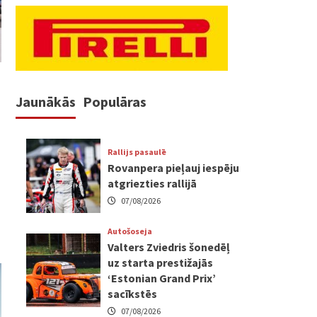
Jaunākās
Populāras
Rallijs pasaulē
Rovanpera pieļauj iespēju
atgriezties rallijā
07/08/2026
Autošoseja
Valters Zviedris šonedēļ
uz starta prestižajās
‘Estonian Grand Prix’
sacīkstēs
07/08/2026