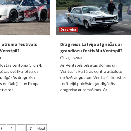
Dragreiss
 ātruma festivāls
Dragreiss Latvijā atgriežas ar
Venstpilī
grandiozu festivālu Ventspilī
4
24/07/2023
dostas teritorijā 3. un 4.
Ar Ventspils pilsētas domes un
sētas svētku ietvaros
Ventspils kultūras centra atbalstu
audīgākās dragreisa
no 5.-6. augustam Ventspils lidostas
 no Baltijas un Eiropas.
teritorijā pulcēsies jaudīgākās
tvaros...
dragreisa automašīnas. Ar...
3
4
…
7
Next