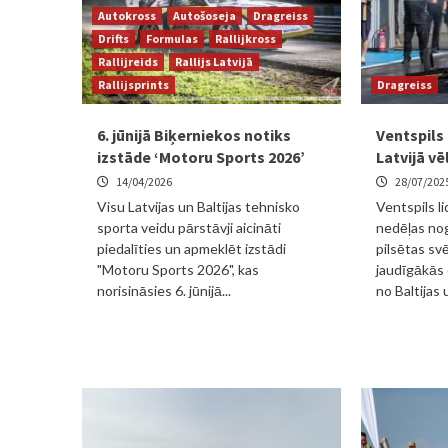
Autokross
Autošoseja
Dragreiss
Drifts
Formulas
Rallijkross
Rallijreids
Rallijs Latvijā
Rallijsprints
Dragreiss
6. jūnijā Biķerniekos notiks
Ventspils 
izstāde ‘Motoru Sports 2026’
Latvijā vē
14/04/2026
28/07/202
Visu Latvijas un Baltijas tehnisko
Ventspils li
sporta veidu pārstāvji aicināti
nedēļas nog
piedalīties un apmeklēt izstādi
pilsētas sv
"Motoru Sports 2026", kas
jaudīgākās
norisināsies 6. jūnijā...
no Baltijas 