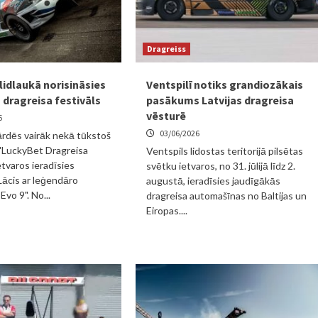
Dragreiss
lidlaukā norisināsies
Ventspilī notiks grandiozākais
 dragreisa festivāls
pasākums Latvijas dragreisa
vēsturē
6
03/06/2026
ārdēs vairāk nekā tūkstoš
 "LuckyBet Dragreisa
Ventspils lidostas teritorijā pilsētas
etvaros ieradīsies
svētku ietvaros, no 31. jūlijā līdz 2.
ācis ar leģendāro
augustā, ieradīsies jaudīgākās
Evo 9". No...
dragreisa automašīnas no Baltijas un
Eiropas....