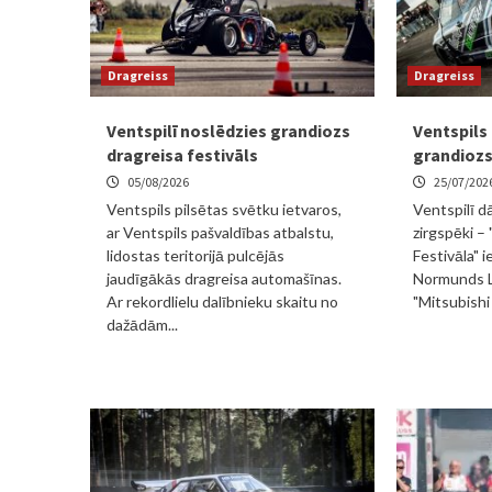
Dragreiss
Dragreiss
Ventspilī noslēdzies grandiozs
Ventspils 
dragreisa festivāls
grandiozs
05/08/2026
25/07/202
Ventspils pilsētas svētku ietvaros,
Ventspilī d
ar Ventspils pašvaldības atbalstu,
zirgspēki –
lidostas teritorijā pulcējās
Festivāla" i
jaudīgākās dragreisa automašīnas.
Normunds L
Ar rekordlielu dalībnieku skaitu no
"Mitsubishi 
dažādām...