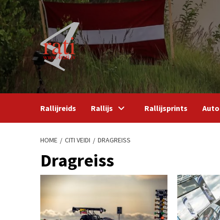
Skip
to
content
Rallijreids
Rallijs
Rallijsprints
Auto
HOME
CITI VEIDI
DRAGREISS
Dragreiss