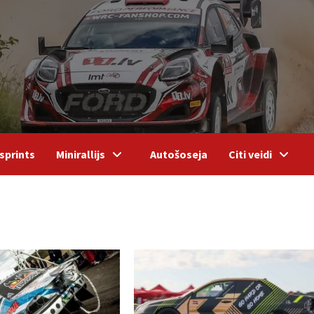
sprints
Minirallijs
Autošoseja
Citi veidi