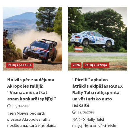
Rallijs pasaulē
2026
Rallijs Latvijā
Noivils pēc zaudējuma
“Pirelli” apbalvo
Akropoles rallijā:
ātrākās ekipāžas RADEX
“Vismaz mēs atkal
Rally Talsi rallijsprintā
esam konkurētspējīgi”
un vēsturisko auto
ieskaitē
30/06/2026
29/06/2026
Tjerī Noivils pēc sirdi
plosošā Akropoles rallija
RADEX Rally Talsi
noslēguma, kurā viņš izlaida
rallijsprinta un vēsturisko