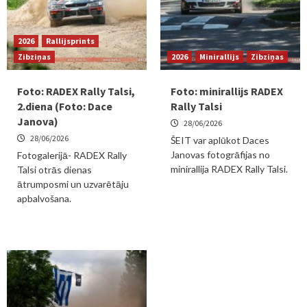
2026
Rallijsprints
Zibziņas
2026
Minirallijs
Zibziņas
Foto: RADEX Rally Talsi,
Foto: minirallijs RADEX
2.diena (Foto: Dace
Rally Talsi
Janova)
28/06/2026
28/06/2026
ŠEIT var aplūkot Daces
Janovas fotogrāfijas no
Fotogalerijā- RADEX Rally
minirallija RADEX Rally Talsi.
Talsi otrās dienas
ātrumposmi un uzvarētāju
apbalvošana.