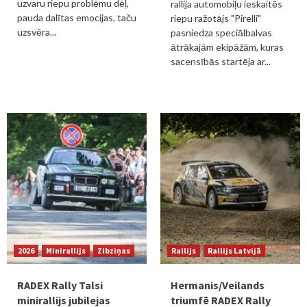
uzvaru riepu problēmu dēļ,
rallija automobiļu ieskaitēs
pauda dalītas emocijas, taču
riepu ražotājs "Pirelli"
uzsvēra...
pasniedza speciālbalvas
ātrākajām ekipāžām, kuras
sacensībās startēja ar...
2026
Minirallijs
Zibziņas
Rallijs
Rallijs Latvijā
RADEX Rally Talsi
Hermanis/Veilands
minirallijs jubilejas
triumfē RADEX Rally