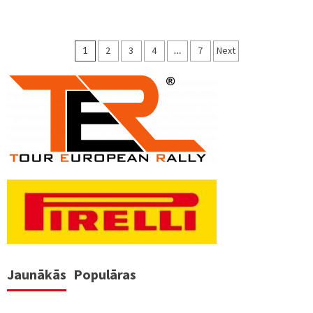
Ziņu
1
2
3
4
…
7
Next
numerācija
pēc
lappusēm
Jaunākās
Populāras