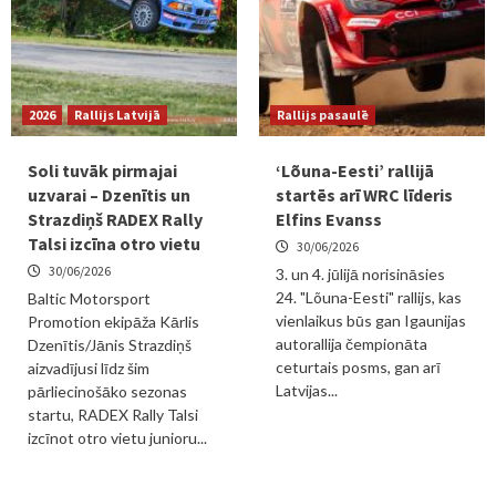
2026
Rallijs Latvijā
Rallijs pasaulē
Soli tuvāk pirmajai
‘Lõuna-Eesti’ rallijā
uzvarai – Dzenītis un
startēs arī WRC līderis
Strazdiņš RADEX Rally
Elfins Evanss
Talsi izcīna otro vietu
30/06/2026
30/06/2026
3. un 4. jūlijā norisināsies
24. "Lõuna-Eesti" rallijs, kas
Baltic Motorsport
vienlaikus būs gan Igaunijas
Promotion ekipāža Kārlis
autorallija čempionāta
Dzenītis/Jānis Strazdiņš
ceturtais posms, gan arī
aizvadījusi līdz šim
Latvijas...
pārliecinošāko sezonas
startu, RADEX Rally Talsi
izcīnot otro vietu junioru...