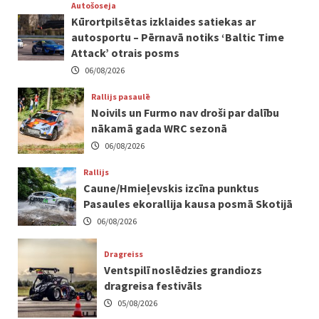
Autošoseja
Kūrortpilsētas izklaides satiekas ar
autosportu – Pērnavā notiks ‘Baltic Time
Attack’ otrais posms
06/08/2026
Rallijs pasaulē
Noivils un Furmo nav droši par dalību
nākamā gada WRC sezonā
06/08/2026
Rallijs
Caune/Hmieļevskis izcīna punktus
Pasaules ekorallija kausa posmā Skotijā
06/08/2026
Dragreiss
Ventspilī noslēdzies grandiozs
dragreisa festivāls
05/08/2026