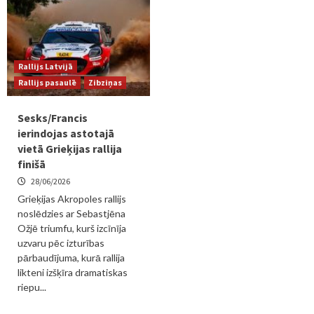
Rallijs Latvijā
Rallijs pasaulē
Zibziņas
Sesks/Francis
ierindojas astotajā
vietā Grieķijas rallija
finišā
28/06/2026
Grieķijas Akropoles rallijs
noslēdzies ar Sebastjēna
Ožjē triumfu, kurš izcīnīja
uzvaru pēc izturības
pārbaudījuma, kurā rallija
likteni izšķīra dramatiskas
riepu...