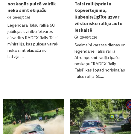
noskaņās pulcē vairāk
Talsi rallijsprinta
nekā simt ekipāžu
kopvērtējumā,
Rubenis/Eglīte uzvar
29/06/2026
vēsturisko rallija auto
Leģendārā Talsu rallija 60.
ieskaitē
jubilejas svinību ietvaros
aizvadīts RADEX Rally Talsi
29/06/2026
minirallijs, kas pulcēja vairāk
Svelmaini karstās dienas un
nekā simt ekipāžu no
leģendārie Talsu rallija
Latvijas...
ātrumposmi radīja īpašu
noskaņu "RADEX Rally
Talsi", kas šogad norisinājās
Talsu rallija 60....