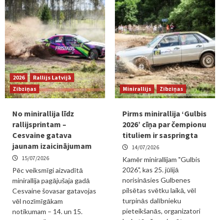
2026
Rallijs Latvijā
Zibziņas
Minirallijs
Zibziņas
No minirallija līdz
Pirms minirallija ‘Gulbis
rallijsprintam –
2026’ cīņa par čempionu
Cesvaine gatava
tituliem ir saspringta
jaunam izaicinājumam
14/07/2026
15/07/2026
Kamēr minirallijam "Gulbis
2026", kas 25. jūlijā
Pēc veiksmīgi aizvadītā
norisināsies Gulbenes
minirallija pagājušaja gadā
pilsētas svētku laikā, vēl
Cesvaine šovasar gatavojas
turpinās dalībnieku
vēl nozīmīgākam
pieteikšanās, organizatori
notikumam – 14. un 15.