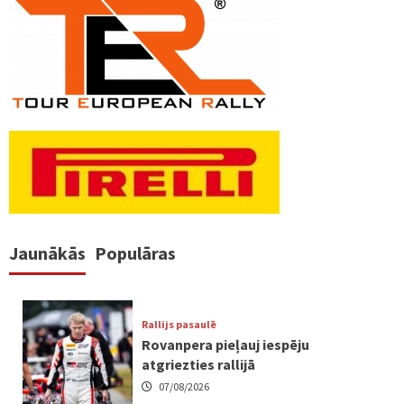
pēc
lappusēm
Jaunākās
Populāras
Rallijs pasaulē
Rovanpera pieļauj iespēju
atgriezties rallijā
07/08/2026