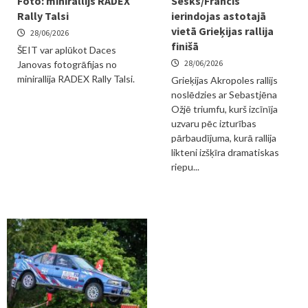
Foto: minirallijs RADEX
Sesks/Francis
Rally Talsi
ierindojas astotajā
vietā Grieķijas rallija
28/06/2026
finišā
ŠEIT var aplūkot Daces
28/06/2026
Janovas fotogrāfijas no
minirallija RADEX Rally Talsi.
Grieķijas Akropoles rallijs
noslēdzies ar Sebastjēna
Ožjē triumfu, kurš izcīnīja
uzvaru pēc izturības
pārbaudījuma, kurā rallija
likteni izšķīra dramatiskas
riepu...