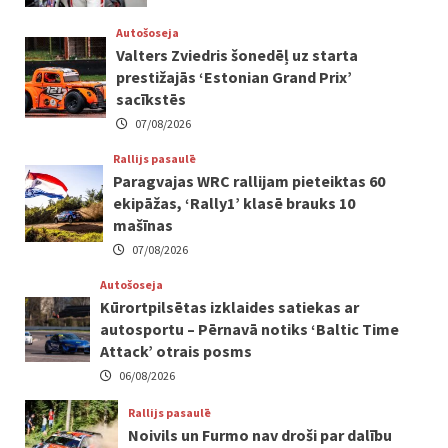
Autošoseja
Valters Zviedris šonedēļ uz starta
prestižajās ‘Estonian Grand Prix’
sacīkstēs
07/08/2026
Rallijs pasaulē
Paragvajas WRC rallijam pieteiktas 60
ekipāžas, ‘Rally1’ klasē brauks 10
mašīnas
07/08/2026
Autošoseja
Kūrortpilsētas izklaides satiekas ar
autosportu – Pērnavā notiks ‘Baltic Time
Attack’ otrais posms
06/08/2026
Rallijs pasaulē
Noivils un Furmo nav droši par dalību