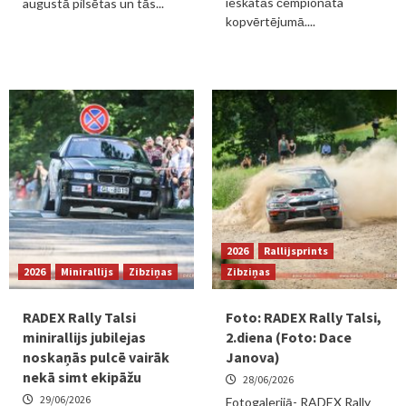
ieskatās čempionāta
augustā pilsētas un tās...
kopvērtējumā....
2026
Rallijsprints
2026
Minirallijs
Zibziņas
Zibziņas
RADEX Rally Talsi
Foto: RADEX Rally Talsi,
minirallijs jubilejas
2.diena (Foto: Dace
noskaņās pulcē vairāk
Janova)
nekā simt ekipāžu
28/06/2026
29/06/2026
Fotogalerijā- RADEX Rally