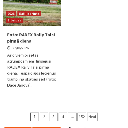
2026
Rallijsprints
Zibziņas
Foto: RADEX Rally Talsi
pirmā diena
27/06/2026
Ar diviem pilsētas
ātrumposmiem finišējusi
RADEX Rally Talsi pirmā
diena. Iespaidīgos lēcienus
tramplīnā skaties šeit (foto:
Dace Janova).
Ziņu
1
2
3
4
…
152
Next
numerācija