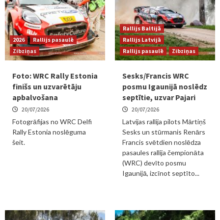
Rallijs Baltijā
2026
Rallijs pasaulē
Rallijs Latvijā
Zibziņas
Rallijs pasaulē
Zibziņas
Foto: WRC Rally Estonia
Sesks/Francis WRC
finišs un uzvarētāju
posmu Igaunijā noslēdz
apbalvošana
septītie, uzvar Pajari
20/07/2026
20/07/2026
Fotogrāfijas no WRC Delfi
Latvijas rallija pilots Mārtiņš
Rally Estonia noslēguma
Sesks un stūrmanis Renārs
šeit.
Francis svētdien noslēdza
pasaules rallija čempionāta
(WRC) devīto posmu
Igaunijā, izcīnot septīto...