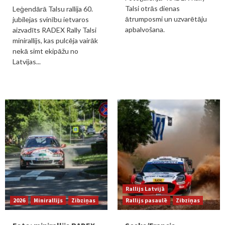
Talsi otrās dienas
Leģendārā Talsu rallija 60.
ātrumposmi un uzvarētāju
jubilejas svinību ietvaros
apbalvošana.
aizvadīts RADEX Rally Talsi
minirallijs, kas pulcēja vairāk
nekā simt ekipāžu no
Latvijas...
Rallijs Latvijā
2026
Minirallijs
Zibziņas
Rallijs pasaulē
Zibziņas