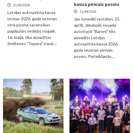
kausa pirmais posms
21/05/2026
21/04/2026
Latvijas autosprinta kausa
izcīņas 2026. gada sezonas
Jau šonedēļ sestdien, 25.
otrā posma sacensības
aprīlī, Jēkabpils novada
pagājušās nedēļas nogalē,
autotrasē "Baroni" tiks
16. maijā, tika aizvadītas
aizvadīts Latvijas
Smiltenes "Tepera" trasē....
autosprinta kausa 2026.
gada sezonas pirmais
posms. Pieteikšanās...