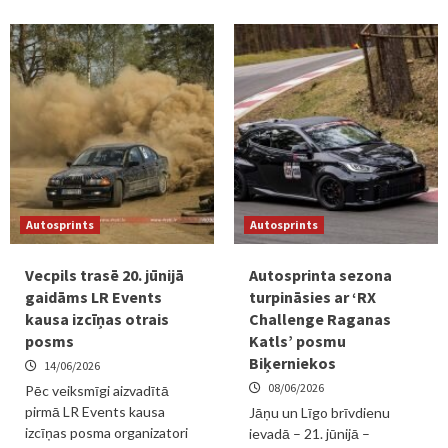
Autosprints
Autosprints
Vecpils trasē 20. jūnijā
Autosprinta sezona
gaidāms LR Events
turpināsies ar ‘RX
kausa izcīņas otrais
Challenge Raganas
posms
Katls’ posmu
Biķerniekos
14/06/2026
08/06/2026
Pēc veiksmīgi aizvadītā
pirmā LR Events kausa
Jāņu un Līgo brīvdienu
izcīņas posma organizatori
ievadā – 21. jūnijā –