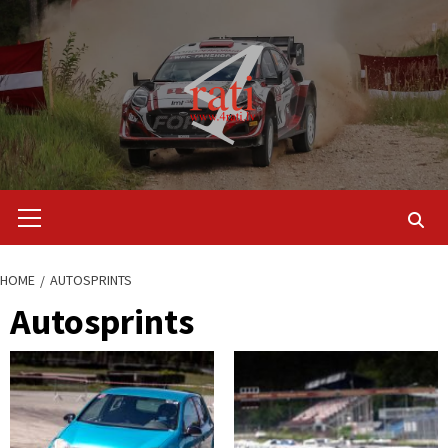
Skip
to
content
Primary
Menu
HOME
AUTOSPRINTS
Autosprints