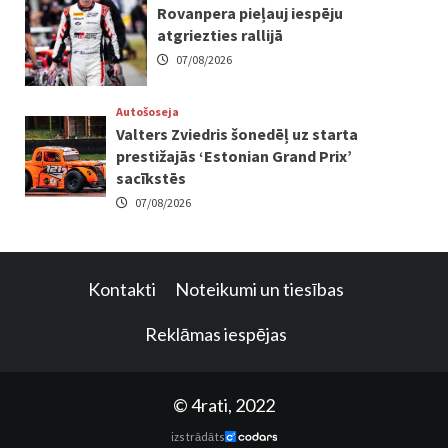
Rovanpera pieļauj iespēju
atgriezties rallijā
07/08/2026
Autošoseja
Valters Zviedris šonedēļ uz starta
prestižajās ‘Estonian Grand Prix’
sacīkstēs
07/08/2026
Kontakti
Noteikumi un tiesības
Reklāmas iespējas
© 4rati, 2022
izstrādāts