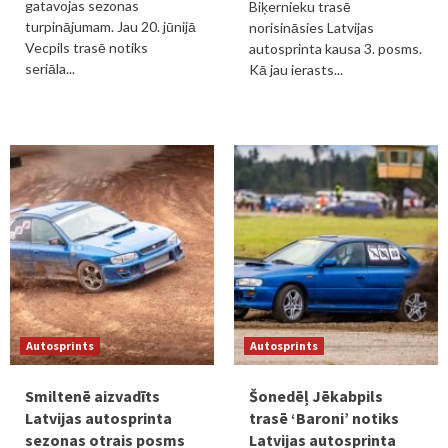
gatavojas sezonas
Biķernieku trasē
turpinājumam. Jau 20. jūnijā
norisināsies Latvijas
Vecpils trasē notiks
autosprinta kausa 3. posms.
seriāla...
Kā jau ierasts...
Autosprints
Autosprints
Smiltenē aizvadīts
Šonedēļ Jēkabpils
Latvijas autosprinta
trasē ‘Baroni’ notiks
sezonas otrais posms
Latvijas autosprinta