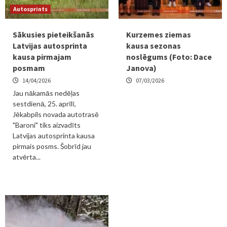
Autosprints
Sākusies pieteikšanās
Kurzemes ziemas
Latvijas autosprinta
kausa sezonas
kausa pirmajam
noslēgums (Foto: Dace
posmam
Janova)
14/04/2026
07/03/2026
Jau nākamās nedēļas
sestdienā, 25. aprīlī,
Jēkabpils novada autotrasē
"Baroni" tiks aizvadīts
Latvijas autosprinta kausa
pirmais posms. Šobrīd jau
atvērta...