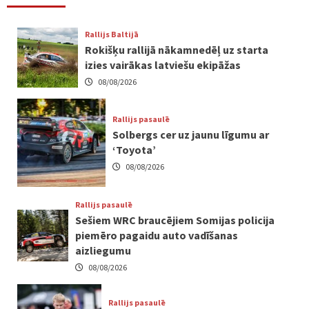
Rallijs Baltijā
Rokišķu rallijā nākamnedēļ uz starta
izies vairākas latviešu ekipāžas
08/08/2026
Rallijs pasaulē
Solbergs cer uz jaunu līgumu ar
‘Toyota’
08/08/2026
Rallijs pasaulē
Sešiem WRC braucējiem Somijas policija
piemēro pagaidu auto vadīšanas
aizliegumu
08/08/2026
Rallijs pasaulē