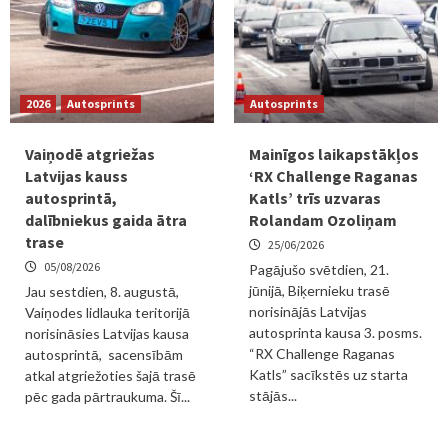
2026
Autosprints
Autosprints
Vaiņodē atgriežas
Mainīgos laikapstākļos
Latvijas kauss
‘RX Challenge Raganas
autosprintā,
Katls’ trīs uzvaras
dalībniekus gaida ātra
Rolandam Ozoliņam
trase
25/06/2026
05/08/2026
Pagājušo svētdien, 21.
jūnijā, Biķernieku trasē
Jau sestdien, 8. augustā,
norisinājās Latvijas
Vaiņodes lidlauka teritorijā
autosprinta kausa 3. posms.
norisināsies Latvijas kausa
“RX Challenge Raganas
autosprintā, sacensībām
Katls” sacīkstēs uz starta
atkal atgriežoties šajā trasē
stājās...
pēc gada pārtraukuma. Šī...