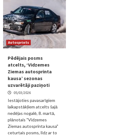
Autosprints
Pēdējais posms
atcelts, ‘Vidzemes
Ziemas autosprinta
kausa’ sezonas
uzvarētāji paziņoti
05/03/2026
Iestājoties pavasarīgiem
laikapstākļiem atcelts šajā
nedēļas nogalē, 8. martā,
plānotais "Vidzemes
Ziemas autosprinta kausa"
ceturtais posms, līdz ar to