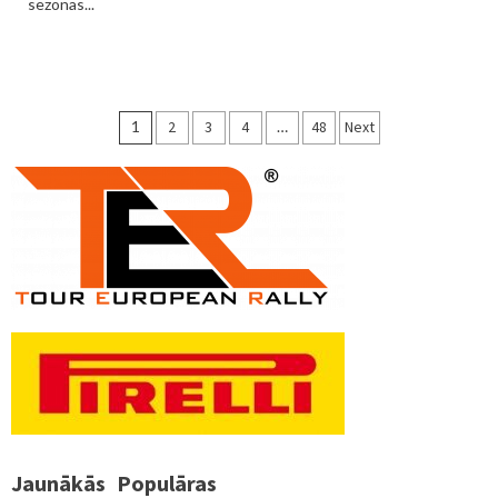
sezonas...
Ziņu
1
2
3
4
…
48
Next
numerācija
pēc
lappusēm
Jaunākās
Populāras