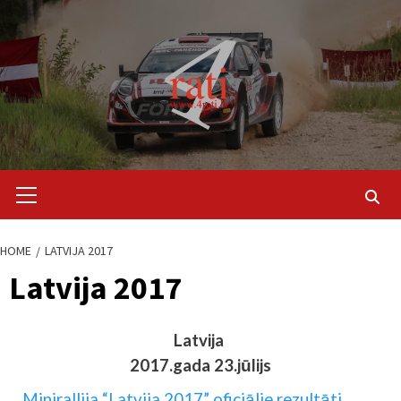
Skip
to
content
Primary
Menu
HOME
LATVIJA 2017
Latvija 2017
Latvija
2017.gada 23.jūlijs
Minirallija “Latvija 2017” oficiālie rezultāti