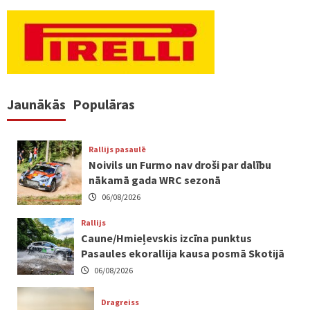
Jaunākās
Populāras
Rallijs pasaulē
Noivils un Furmo nav droši par dalību
nākamā gada WRC sezonā
06/08/2026
Rallijs
Caune/Hmieļevskis izcīna punktus
Pasaules ekorallija kausa posmā Skotijā
06/08/2026
Dragreiss