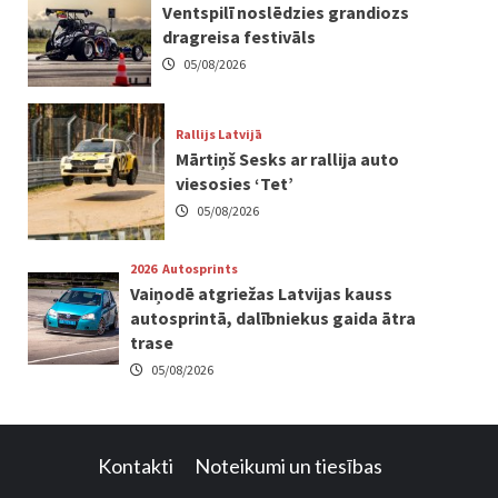
Ventspilī noslēdzies grandiozs
dragreisa festivāls
05/08/2026
Rallijs Latvijā
Mārtiņš Sesks ar rallija auto
viesosies ‘Tet’
05/08/2026
2026
Autosprints
Vaiņodē atgriežas Latvijas kauss
autosprintā, dalībniekus gaida ātra
trase
05/08/2026
Kontakti
Noteikumi un tiesības