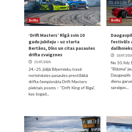
Drifts
Drifts
‘Drift Masters’ Rīgā svin 10
Daugavpilī
gadu jubileju – uz starta
festivāls 
Bertāns, Dīns un citas pasaules
dalībniek
drifta zvaigznes
10/07/202
23/07/2026
No 10. līdz 
“Blāzma” jau
24.–25. jūlijā Biķernieku trasē
Daugavpils d
norisināsies pasaules prestižākā
dienu garum
drifta čempionāta Drift Masters
spraigas...
piektais posms – “Drift King of Riga”,
kas šogad...