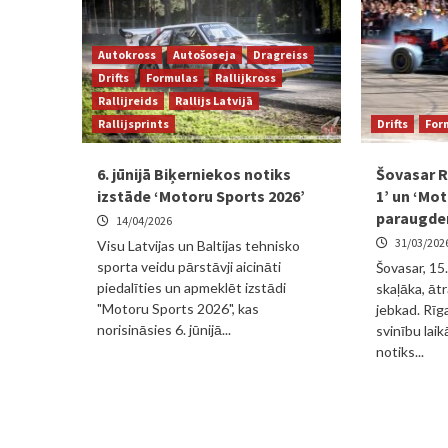
Autokross
Autošoseja
Dragreiss
Drifts
Formulas
Rallijkross
Rallijreids
Rallijs Latvijā
Rallijsprints
Drifts
For
6. jūnijā Biķerniekos notiks
Šovasar R
izstāde ‘Motoru Sports 2026’
1’ un ‘Mo
paraugde
14/04/2026
31/03/202
Visu Latvijas un Baltijas tehnisko
sporta veidu pārstāvji aicināti
Šovasar, 15
piedalīties un apmeklēt izstādi
skaļāka, āt
"Motoru Sports 2026", kas
jebkad. Rīg
norisināsies 6. jūnijā...
svinību laik
notiks...