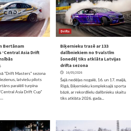
Drifts
m Bertānam
Biķernieku trasē ar 133
 ‘Central Asia Drift
dalībniekiem no 9 valstīm
nsībās
šonedēļ tiks atklāta Latvijas
drifta sezona
6
16/05/2026
ā "Drift Masters" sezona
ezienus, latviešu pilots
Šajā nedēļas nogalē, 16. un 17. maijā,
rtāns paralēli turpina
Rīgā, Biķernieku kompleksajā sporta
 "Central Asia Drift Cup"
bāzē, ar rekordlielu dalībnieku skaitu
..
tiks atklāta 2026. gada...