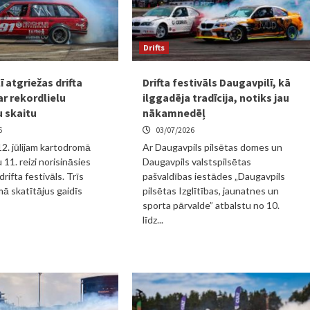
Drifts
 atgriežas drifta
Drifta festivāls Daugavpilī, kā
ar rekordlielu
ilggadēja tradīcija, notiks jau
u skaitu
nākamnedēļ
6
03/07/2026
12. jūlijam kartodromā
Ar Daugavpils pilsētas domes un
 11. reizi norisināsies
Daugavpils valstspilsētas
rifta festivāls. Trīs
pašvaldības iestādes „Daugavpils
ā skatītājus gaidīs
pilsētas Izglītības, jaunatnes un
sporta pārvalde” atbalstu no 10.
līdz...