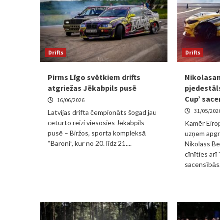
Drifts
Drifts
Pirms Līgo svētkiem drifts
Nikolasa
atgriežas Jēkabpils pusē
pjedestāls
Cup’ sace
16/06/2026
31/05/202
Latvijas drifta čempionāts šogad jau
ceturto reizi viesosies Jēkabpils
Kamēr Eirop
pusē – Biržos, sporta kompleksā
uzņem apgri
“Baroni”, kur no 20. līdz 21....
Nikolass Be
cīnīties arī
sacensībās..