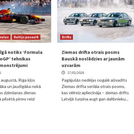
mulas
Rallijs pasaulē
Drifts
īgā notiks ‘Formula
Ziemas drifta otrais posms
toGP’ tehnikas
Bauskā noslēdzies ar jaunām
monstrējumi
uzvarām
6
17/02/2026
. augustā, Rīga kļūs
Pagājušās nedēļas nogalē aizvadīts
rāka un jaudīgāka nekā
Ziemas drifta seriāla otrais posms,
as dzimšanas dienas
kas vēlreiz apliecināja – ziemas drifts
ā pilsētā pirmo reizi
Latvijā turpina augt gan dalībnieku...