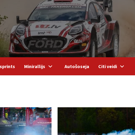
sprints
Minirallijs
Autošoseja
Citi veidi