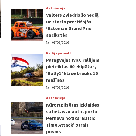
Autošoseja
Valters Zviedris šonedēļ
uz starta prestižajās
‘Estonian Grand Prix’
sacīkstēs
07/08/2026
Rallijs pasaulē
Paragvajas WRC rallijam
pieteiktas 60 ekipāžas,
‘Rally1’ klasē brauks 10
mašīnas
07/08/2026
Autošoseja
Kūrortpilsētas izklaides
satiekas ar autosportu –
Pērnavā notiks ‘Baltic
Time Attack’ otrais
posms