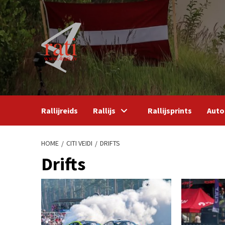
Skip
to
content
Rallijreids
Rallijs
Rallijsprints
Auto
HOME
CITI VEIDI
DRIFTS
Drifts