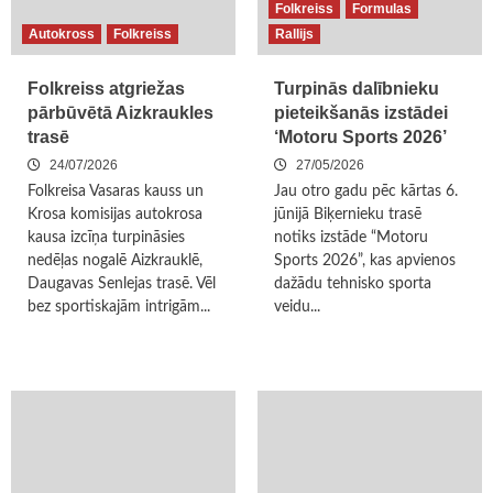
Folkreiss
Formulas
Autokross
Folkreiss
Rallijs
Folkreiss atgriežas
Turpinās dalībnieku
pārbūvētā Aizkraukles
pieteikšanās izstādei
trasē
‘Motoru Sports 2026’
24/07/2026
27/05/2026
Folkreisa Vasaras kauss un
Jau otro gadu pēc kārtas 6.
Krosa komisijas autokrosa
jūnijā Biķernieku trasē
kausa izcīņa turpināsies
notiks izstāde “Motoru
nedēļas nogalē Aizkrauklē,
Sports 2026”, kas apvienos
Daugavas Senlejas trasē. Vēl
dažādu tehnisko sporta
bez sportiskajām intrigām...
veidu...