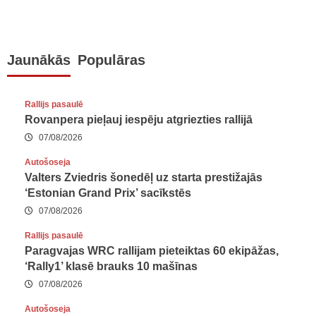
lappusēm
Jaunākās
Populāras
Rallijs pasaulē
Rovanpera pieļauj iespēju atgriezties rallijā
07/08/2026
Autošoseja
Valters Zviedris šonedēļ uz starta prestižajās
‘Estonian Grand Prix’ sacīkstēs
07/08/2026
Rallijs pasaulē
Paragvajas WRC rallijam pieteiktas 60 ekipāžas,
‘Rally1’ klasē brauks 10 mašīnas
07/08/2026
Autošoseja