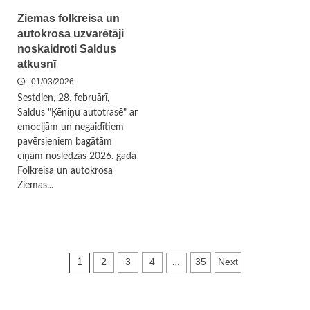
Ziemas folkreisa un
autokrosa uzvarētāji
noskaidroti Saldus
atkusnī
01/03/2026
Sestdien, 28. februārī,
Saldus "Ķēniņu autotrasē" ar
emocijām un negaidītiem
pavērsieniem bagātām
cīņām noslēdzās 2026. gada
Folkreisa un autokrosa
Ziemas...
Ziņu
2
3
4
35
Next
1
…
numerācija
pēc