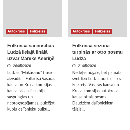
Autokross
Folkreiss
Autokross
Folkreiss
Folkreisa sacensībās
Folkreisa sezona
Ludzā lielajā finālā
turpinās ar otro posmu
uzvar Mareks Aseriņš
Ludzā
26/05/2026
21/05/2026
Ludzas "Makašānu" trasē
Nedēļas nogalē, bet pamatā
aizvadītās Folkreisa Vasaras
svētdien Ludzā, norisināsies
kausa un Krosa komisijas
Folkreisa Vasaras kausa un
kausa sacensības bija
Krosa komisijas autokrosa
saspringtas un
kausa otrais posms.
neprognozējamas, pulcējot
Daudziem dalībniekiem
kuplu dalībnieku pulku...
tālajai...