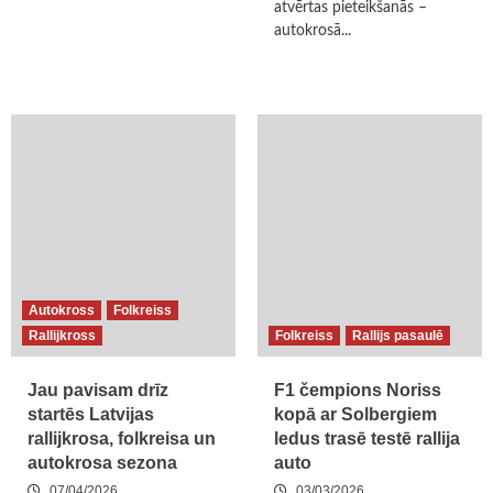
atvērtas pieteikšanās –
autokrosā...
Autokross
Folkreiss
Rallijkross
Folkreiss
Rallijs pasaulē
Jau pavisam drīz
F1 čempions Noriss
startēs Latvijas
kopā ar Solbergiem
rallijkrosa, folkreisa un
ledus trasē testē rallija
autokrosa sezona
auto
07/04/2026
03/03/2026