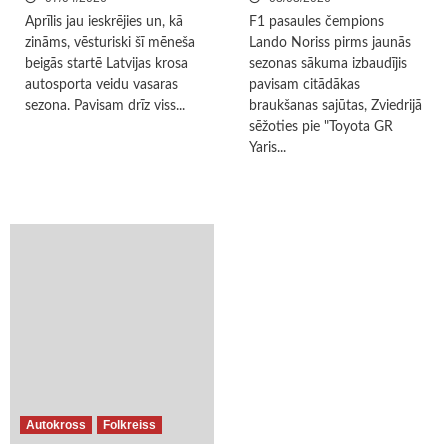
Aprīlis jau ieskrējies un, kā
F1 pasaules čempions
zināms, vēsturiski šī mēneša
Lando Noriss pirms jaunās
beigās startē Latvijas krosa
sezonas sākuma izbaudījis
autosporta veidu vasaras
pavisam citādākas
sezona. Pavisam drīz viss...
braukšanas sajūtas, Zviedrijā
sēžoties pie "Toyota GR
Yaris...
Autokross
Folkreiss