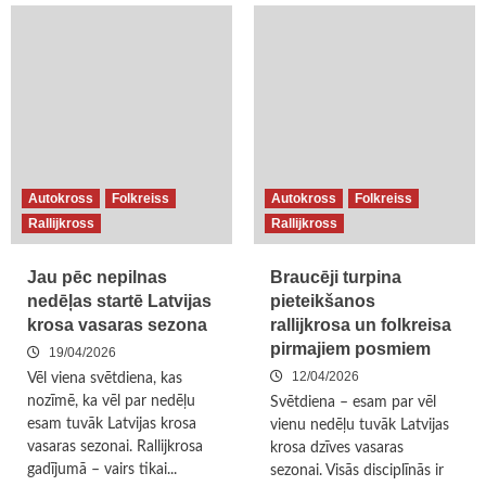
Autokross
Folkreiss
Autokross
Folkreiss
Rallijkross
Rallijkross
Jau pēc nepilnas
Braucēji turpina
nedēļas startē Latvijas
pieteikšanos
krosa vasaras sezona
rallijkrosa un folkreisa
pirmajiem posmiem
19/04/2026
12/04/2026
Vēl viena svētdiena, kas
nozīmē, ka vēl par nedēļu
Svētdiena – esam par vēl
esam tuvāk Latvijas krosa
vienu nedēļu tuvāk Latvijas
vasaras sezonai. Rallijkrosa
krosa dzīves vasaras
gadījumā – vairs tikai...
sezonai. Visās disciplīnās ir