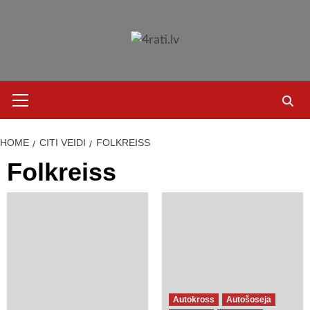
Skip
to
content
Primary
Menu
HOME
CITI VEIDI
FOLKREISS
Folkreiss
Autokross
Autošoseja