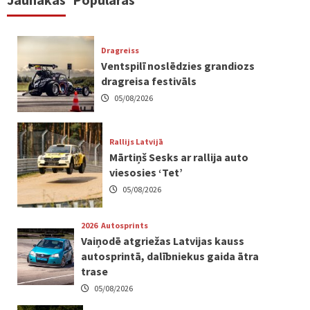
Dragreiss
Ventspilī noslēdzies grandiozs
dragreisa festivāls
05/08/2026
Rallijs Latvijā
Mārtiņš Sesks ar rallija auto
viesosies ‘Tet’
05/08/2026
2026
Autosprints
Vaiņodē atgriežas Latvijas kauss
autosprintā, dalībniekus gaida ātra
trase
05/08/2026