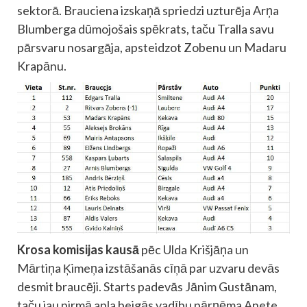
sektorā. Brauciena izskaņā spriedzi uzturēja Arņa
Blumberga dūmojošais spēkrats, taču Tralla savu
pārsvaru nosargāja, apsteidzot Zobenu un Madaru
Krapānu.
Krosa komisijas kausā
pēc Ulda Krišjāņa un
Mārtiņa Ķimeņa izstāšanās cīņā par uzvaru devās
desmit braucēji. Starts padevās Jānim Gustānam,
taču jau pirmā apļa beigās vadību pārņēma Anete