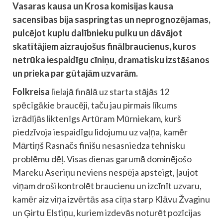
Vasaras kausa un Krosa komisijas kausa
sacensības bija saspringtas un neprognozējamas,
pulcējot kuplu dalībnieku pulku un dāvājot
skatītājiem aizraujošus finālbraucienus, kuros
netrūka iespaidīgu cīniņu, dramatisku izstāšanos
un prieka par gūtajām uzvarām.
Folkreisa
lielajā finālā uz starta stājās 12
spēcīgākie braucēji, taču jau pirmais līkums
izrādījās liktenīgs Artūram Mūrniekam, kurš
piedzīvoja iespaidīgu lidojumu uz vaļņa, kamēr
Mārtiņš Rasnačs finišu nesasniedza tehnisku
problēmu dēļ. Visas dienas garumā dominējošo
Mareku Aseriņu neviens nespēja apsteigt, ļaujot
viņam droši kontrolēt braucienu un izcīnīt uzvaru,
kamēr aiz viņa izvērtās asa cīņa starp Klāvu Žvaginu
un Ģirtu Elstiņu, kuriem izdevās noturēt pozīcijas