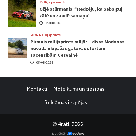
Rallijs pasaulē
Ožjē stūrmanis: “Redzēju, ka Sebs guļ
zālē un zaudē samaņu”
05/08/2026
2026
Rallijsprints
Pirmais rallijsprints mājās – divas Madonas
novada ekipāžas gatavas startam
sacensībām Cesvainē
05/08/2026
Kontakti
Noteikumi un tiesības
Reklāmas iespējas
© 4rati, 2022
izstrādāts