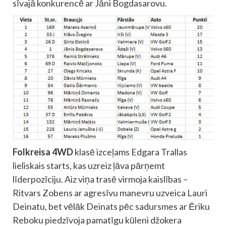
sīvajā konkurencē ar Jāni Bogdasarovu.
Folkreisa 4WD
klasē izceļams Edgara Trallas
lieliskais starts, kas uzreiz ļāva pārņemt
līderpozīciju. Aiz viņa trasē virmoja kaislības –
Ritvars Zobens ar agresīvu manevru uzveica Lauri
Deinatu, bet vēlāk Deinats pēc sadursmes ar Ēriku
Reboku piedzīvoja pamatīgu kūleni džokera