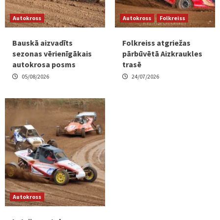
Autokross
Autokross
Folkreiss
Bauskā aizvadīts
Folkreiss atgriežas
sezonas vērienīgākais
pārbūvētā Aizkraukles
autokrosa posms
trasē
05/08/2026
24/07/2026
Autokross