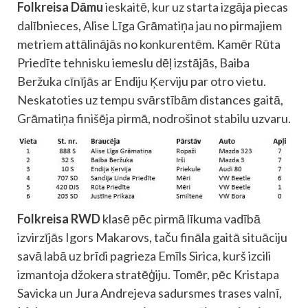
Folkreisa Dāmu
ieskaitē, kur uz starta izgāja piecas
dalībnieces, Alise Līga Grāmatiņa jau no pirmajiem
metriem attālinājās no konkurentēm. Kamēr Rūta
Priedīte tehnisku iemeslu dēļ izstājās, Baiba
Beržuka cīnījās ar Endiju Ķerviju par otro vietu.
Neskatoties uz tempu svārstībām distances gaitā,
Grāmatiņa finišēja pirmā, nodrošinot stabilu uzvaru.
Folkreisa RWD
klasē pēc pirmā līkuma vadībā
izvirzījās Igors Makarovs, taču fināla gaitā situāciju
savā labā uz brīdi pagrieza Emīls Sirica, kurš izcili
izmantoja džokera stratēģiju. Tomēr, pēc Kristapa
Savicka un Jura Andrejeva sadursmes trases valnī,