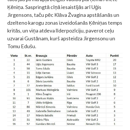
Ķēniņa. Saspringtā cīņā iesaistījās arī Uģis
Jirgensons, taču pēc Klāva Žvagina apstāšanās un
dzelteno karogu zonas izveidošanās Ķēniņas temps
kritās, un viņa atdeva līderpozīciju, paverot ceļu
uzvarai Gustānam, kurš apsteidza Jirgensonu un
Tomu Edušu.