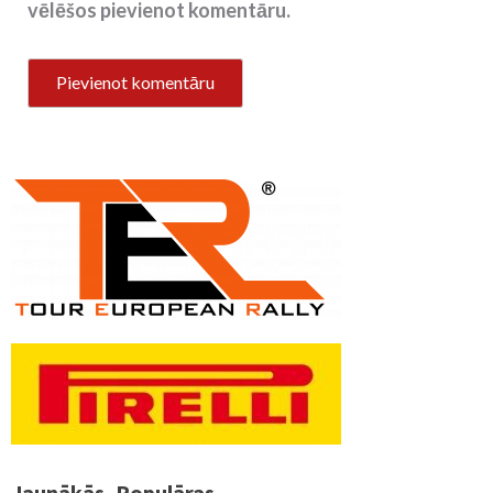
vēlēšos pievienot komentāru.
Jaunākās
Populāras