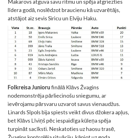
Makarovs atguva savu ritmu un spēja atgriezties
līdera godā, noslēdzot braucienu kā uzvarētājs,
atstājot aiz sevis Siricu un Elviju Haku.
Folkreisa Junioru
finālā Klāvs Žvagins
nodemonstrēja pārliecinošu sniegumu, ar
ievērojamu pārsvaru uzvarot savus vienaudžus.
Linards Sīpols bija spiests veikt divus džokera apļus,
bet Klāvs Līviņš pēc iespaidīga kūleņa spēja
turpināt sacīksti. Neskatoties uz haosu trasē,
Žvagins kontrolēja situāciju, kāpjot uz goda