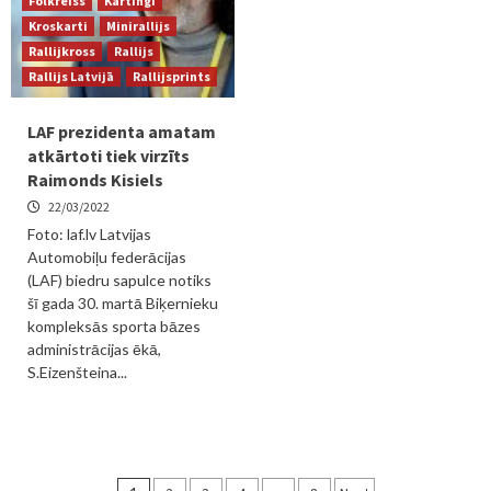
Folkreiss
Kartingi
Kroskarti
Minirallijs
Rallijkross
Rallijs
Rallijs Latvijā
Rallijsprints
LAF prezidenta amatam
atkārtoti tiek virzīts
Raimonds Kisiels
22/03/2022
Foto: laf.lv Latvijas
Automobiļu federācijas
(LAF) biedru sapulce notiks
šī gada 30. martā Biķernieku
kompleksās sporta bāzes
administrācijas ēkā,
S.Eizenšteina...