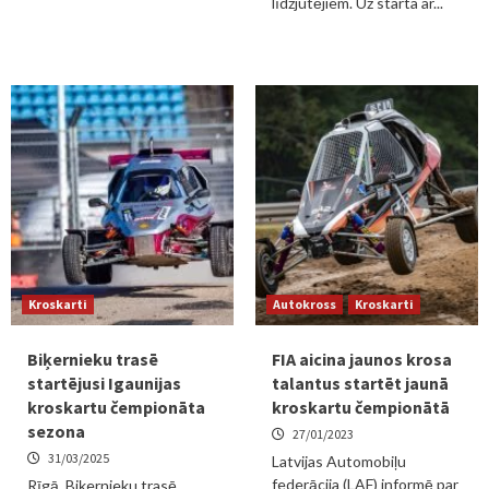
līdzjutējiem. Uz starta ar...
Kroskarti
Autokross
Kroskarti
Biķernieku trasē
FIA aicina jaunos krosa
startējusi Igaunijas
talantus startēt jaunā
kroskartu čempionāta
kroskartu čempionātā
sezona
27/01/2023
31/03/2025
Latvijas Automobiļu
federācija (LAF) informē par
Rīgā, Biķernieku trasē