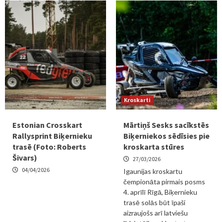
Kroskarti
Estonian Crosskart
Mārtiņš Sesks sacīkstēs
Rallysprint Biķernieku
Biķerniekos sēdīsies pie
trasē (Foto: Roberts
kroskarta stūres
Šivars)
27/03/2026
04/04/2026
Igaunijas kroskartu
čempionāta pirmais posms
4. aprīlī Rīgā, Biķernieku
trasē solās būt īpaši
aizraujošs arī latviešu