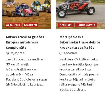
Autokross
Kroskarti
Kroskarti
Rallijs Latvijā
Mūsas trasē atgriežas
Mārtiņš Sesks
Eiropas autokrosa
Biķernieku trasē debitē
čempionāts
kroskartu sacīkstēs
20/05/2026
05/04/2026
Jau pēc pusotras nedēļas,
Sestdien Rīgā, Biķernieku
30. un 31. maijā,
trasē norisinājās Igaunijas
leģendārajā Bauskas
kroskartu rallijsprinta
autotrasē - “Mūsa
čempionāta pirmais posms,
Raceland”, pulcēsies Eiropas
kurā startēja arī latviešu
ātrākie piloti no Latvijas,...
rallija zvaigzne Mārtiņš
Sesks. Sportists...