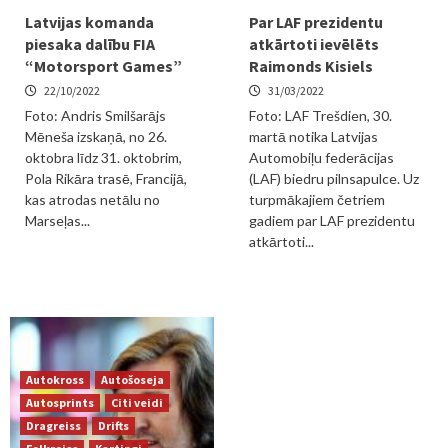
Latvijas komanda
Par LAF prezidentu
piesaka dalību FIA
atkārtoti ievēlēts
“Motorsport Games”
Raimonds Kisiels
22/10/2022
31/03/2022
Foto: Andris Smilšarājs
Foto: LAF Trešdien, 30.
Mēneša izskaņā, no 26.
martā notika Latvijas
oktobra līdz 31. oktobrim,
Automobiļu federācijas
Pola Rikāra trasē, Francijā,
(LAF) biedru pilnsapulce. Uz
kas atrodas netālu no
turpmākajiem četriem
Marseļas...
gadiem par LAF prezidentu
atkārtoti...
Autokross
Autošoseja
Autosprints
Citi veidi
Dragreiss
Drifts