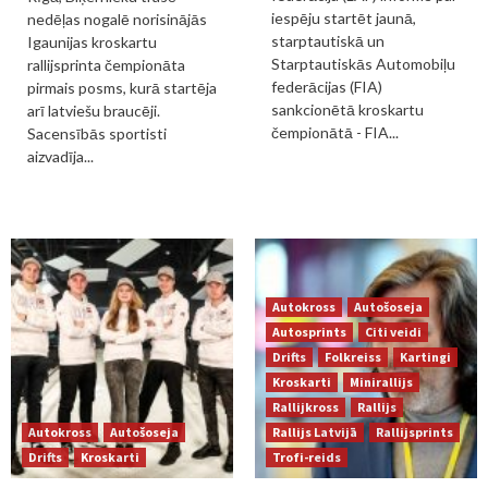
iespēju startēt jaunā,
nedēļas nogalē norisinājās
starptautiskā un
Igaunijas kroskartu
Starptautiskās Automobiļu
rallijsprinta čempionāta
federācijas (FIA)
pirmais posms, kurā startēja
sankcionētā kroskartu
arī latviešu braucēji.
čempionātā - FIA...
Sacensībās sportisti
aizvadīja...
Autokross
Autošoseja
Autosprints
Citi veidi
Drifts
Folkreiss
Kartingi
Kroskarti
Minirallijs
Rallijkross
Rallijs
Autokross
Autošoseja
Rallijs Latvijā
Rallijsprints
Drifts
Kroskarti
Trofi-reids