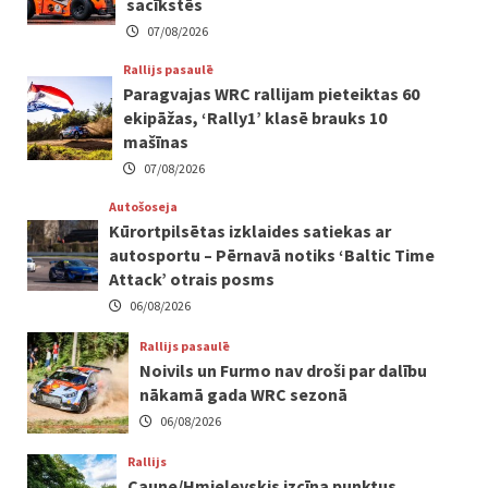
sacīkstēs
07/08/2026
Rallijs pasaulē
Paragvajas WRC rallijam pieteiktas 60
ekipāžas, ‘Rally1’ klasē brauks 10
mašīnas
07/08/2026
Autošoseja
Kūrortpilsētas izklaides satiekas ar
autosportu – Pērnavā notiks ‘Baltic Time
Attack’ otrais posms
06/08/2026
Rallijs pasaulē
Noivils un Furmo nav droši par dalību
nākamā gada WRC sezonā
06/08/2026
Rallijs
Caune/Hmieļevskis izcīna punktus