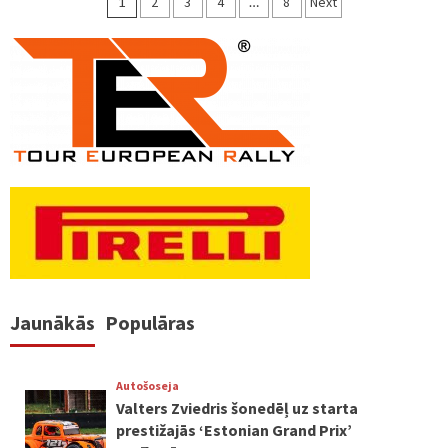
Ziņu
1
2
3
4
…
8
Next
numerācija
pēc
lappusēm
Jaunākās
Populāras
Autošoseja
Valters Zviedris šonedēļ uz starta
prestižajās ‘Estonian Grand Prix’