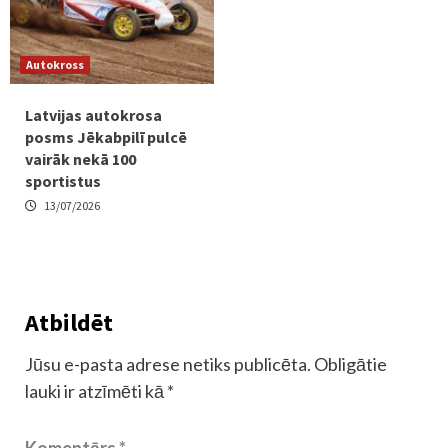
Autokross
Latvijas autokrosa
posms Jēkabpilī pulcē
vairāk nekā 100
sportistus
13/07/2026
Atbildēt
Jūsu e-pasta adrese netiks publicēta.
Obligātie
lauki ir atzīmēti kā
*
Komentārs
*