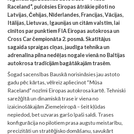
Raceland”, pulcēsies Eiropas ātrākie piloti no
Latvijas, Čehijas, Nīderlandes, Francijas, Vācijas,
Itālijas, Lietuvas, Igaunijas un citām valstīm, lai
cīnītos par punktiem FIA Eiropas autokrosa un
Cross Car čempionāta 2. posmā. Skatītājus
sagaida spraigas cīņas, jaudīga tehnika un
adrenalīna pilna nedēļas nogale vienā no Baltijas
autokrosa tradīcijām bagātākajām trasēm.
Šogad sacensības Bauskā norisināsies jau astoto
gadu pēc kārtas, vēlreiz apliecinot “Mūsa
Raceland” nozīmi Eiropas autokrosa kartē. Tehniski
sarežģītā un dinamiskā trase ir viena no
izaicinošākajām Ziemeļeiropā – šeit kļūdas
nepiedod, bet uzvaras garšo īpaši saldi. Trases
konfigurācija no pilotiem prasa augstu meistarību,
precizitāti un stratēģisko domāšanu, savukārt