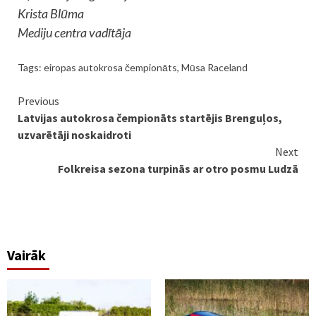
Krista Blūma
Mediju centra vadītāja
Tags:
eiropas autokrosa čempionāts
,
Mūsa Raceland
Continue
Previous
Latvijas autokrosa čempionāts startējis Brenguļos,
Reading
uzvarētāji noskaidroti
Next
Folkreisa sezona turpinās ar otro posmu Ludzā
Vairāk