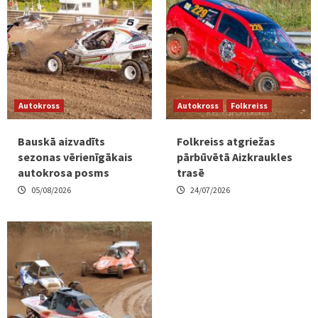
Autokross
Autokross
Folkreiss
Bauskā aizvadīts
Folkreiss atgriežas
sezonas vērienīgākais
pārbūvētā Aizkraukles
autokrosa posms
trasē
05/08/2026
24/07/2026