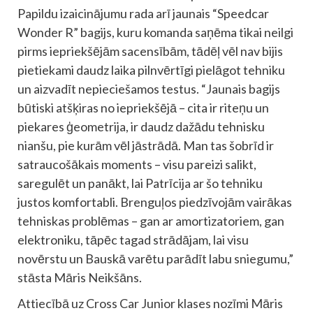
Papildu izaicinājumu rada arī jaunais “Speedcar
Wonder R” bagijs, kuru komanda saņēma tikai neilgi
pirms iepriekšējām sacensībām, tādēļ vēl nav bijis
pietiekami daudz laika pilnvērtīgi pielāgot tehniku
un aizvadīt nepieciešamos testus. “Jaunais bagijs
būtiski atšķiras no iepriekšējā – cita ir riteņu un
piekares ģeometrija, ir daudz dažādu tehnisku
nianšu, pie kurām vēl jāstrādā. Man tas šobrīd ir
satraucošākais moments – visu pareizi salikt,
saregulēt un panākt, lai Patrīcija ar šo tehniku
justos komfortabli. Brenguļos piedzīvojām vairākas
tehniskas problēmas – gan ar amortizatoriem, gan
elektroniku, tāpēc tagad strādājam, lai visu
novērstu un Bauskā varētu parādīt labu sniegumu,”
stāsta Māris Neikšāns.
Attiecībā uz Cross Car Junior klases nozīmi Māris