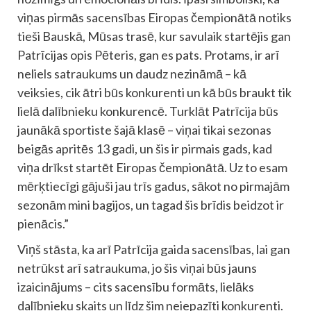
viņas pirmās sacensības Eiropas čempionātā notiks
tieši Bauskā, Mūsas trasē, kur savulaik startējis gan
Patrīcijas opis Pēteris, gan es pats. Protams, ir arī
neliels satraukums un daudz nezināmā – kā
veiksies, cik ātri būs konkurenti un kā būs braukt tik
lielā dalībnieku konkurencē. Turklāt Patrīcija būs
jaunākā sportiste šajā klasē – viņai tikai sezonas
beigās apritēs 13 gadi, un šis ir pirmais gads, kad
viņa drīkst startēt Eiropas čempionātā. Uz to esam
mērķtiecīgi gājuši jau trīs gadus, sākot no pirmajām
sezonām mini bagijos, un tagad šis brīdis beidzot ir
pienācis.”
Viņš stāsta, ka arī Patrīcija gaida sacensības, lai gan
netrūkst arī satraukuma, jo šis viņai būs jauns
izaicinājums – cits sacensību formāts, lielāks
dalībnieku skaits un līdz šim neiepazīti konkurenti.