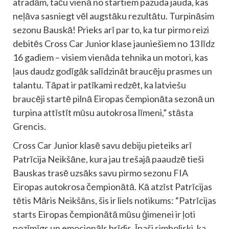
atradām, taču vienā no startiem pazuda jauda, kas
neļāva sasniegt vēl augstāku rezultātu. Turpināsim
sezonu Bauskā! Prieks arī par to, ka tur pirmo reizi
debitēs Cross Car Junior klase jauniešiem no 13 līdz
16 gadiem – visiem vienāda tehnika un motori, kas
ļaus daudz godīgāk salīdzināt braucēju prasmes un
talantu. Tāpat ir patīkami redzēt, ka latviešu
braucēji startē pilnā Eiropas čempionāta sezonā un
turpina attīstīt mūsu autokrosa līmeni,” stāsta
Grencis.
Cross Car Junior klasē savu debiju pieteiks arī
Patrīcija Neikšāne, kura jau trešajā paaudzē tieši
Bauskas trasē uzsāks savu pirmo sezonu FIA
Eiropas autokrosa čempionātā. Kā atzīst Patrīcijas
tētis Māris Neikšāns, šis ir liels notikums: “Patrīcijas
starts Eiropas čempionātā mūsu ģimenei ir ļoti
nozīmīgs un emocionāls brīdis. Īpaši simboliski, ka