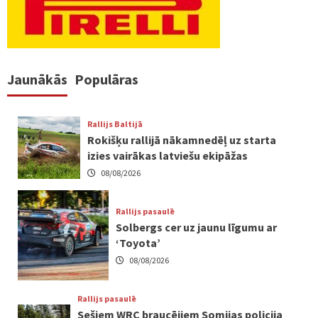
Jaunākās
Populāras
Rallijs Baltijā
Rokišķu rallijā nākamnedēļ uz starta
izies vairākas latviešu ekipāžas
08/08/2026
Rallijs pasaulē
Solbergs cer uz jaunu līgumu ar
‘Toyota’
08/08/2026
Rallijs pasaulē
Sešiem WRC braucējiem Somijas policija