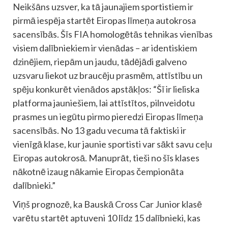
Neikšāns uzsver, ka tā jaunajiem sportistiem ir
pirmā iespēja startēt Eiropas līmeņa autokrosa
sacensībās. Šīs FIA homologētās tehnikas vienības
visiem dalībniekiem ir vienādas – ar identiskiem
dzinējiem, riepām un jaudu, tādējādi galveno
uzsvaru liekot uz braucēju prasmēm, attīstību un
spēju konkurēt vienādos apstākļos: “Šī ir lieliska
platforma jauniešiem, lai attīstītos, pilnveidotu
prasmes un iegūtu pirmo pieredzi Eiropas līmeņa
sacensībās. No 13 gadu vecuma tā faktiski ir
vienīgā klase, kur jaunie sportisti var sākt savu ceļu
Eiropas autokrosā. Manuprāt, tieši no šīs klases
nākotnē izaug nākamie Eiropas čempionāta
dalībnieki.”
Viņš prognozē, ka Bauskā Cross Car Junior klasē
varētu startēt aptuveni 10 līdz 15 dalībnieki, kas