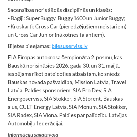
Sacensības noris šādās disciplīnās un klasēs:
⦁ Bagiji: SuperBuggy, Buggy1600 un JuniorBuggy;
⦁ Kroskarti: Cross Car (pieredzējušiem meistariem)
un Cross Car Junior (nākotnes talantiem).
Biļetes pieejamas:
bilesuserviss.lv
FIA Eiropas autokrosa čempionāta 2. posmu, kas
Bauskā norisināsies 2026. gada 30. un 31. maijā,
iespējams rīkot pateicoties atbalstam, ko sniedz
Bauskas novada pašvaldība, Mission Latvia, Travel
Latvia. Paldies sponsoriem: SIA Pro Dev, SIA
Energoserviss, SIA Stokker, SIA Storent, Bauskas
alus, CULT Energy Latvia, SIA Monum, SIA Stokker,
SIA Radex, SIA Viona. Paldies par palīdzību Latvijas
Automobiļu federācijai.
Informāciju sagatavoja