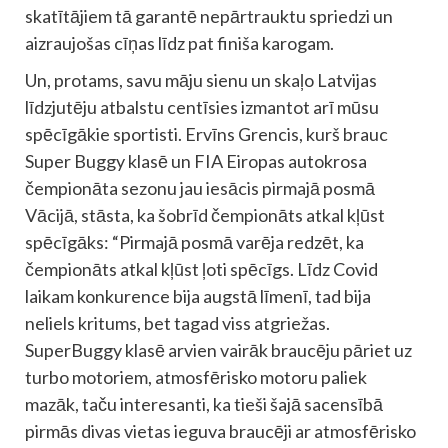
skatītājiem tā garantē nepārtrauktu spriedzi un
aizraujošas cīņas līdz pat finiša karogam.
Un, protams, savu māju sienu un skaļo Latvijas
līdzjutēju atbalstu centīsies izmantot arī mūsu
spēcīgākie sportisti. Ervīns Grencis, kurš brauc
Super Buggy klasē un FIA Eiropas autokrosa
čempionāta sezonu jau iesācis pirmajā posmā
Vācijā, stāsta, ka šobrīd čempionāts atkal kļūst
spēcīgāks: “Pirmajā posmā varēja redzēt, ka
čempionāts atkal kļūst ļoti spēcīgs. Līdz Covid
laikam konkurence bija augstā līmenī, tad bija
neliels kritums, bet tagad viss atgriežas.
SuperBuggy klasē arvien vairāk braucēju pāriet uz
turbo motoriem, atmosfērisko motoru paliek
mazāk, taču interesanti, ka tieši šajā sacensībā
pirmās divas vietas ieguva braucēji ar atmosfērisko