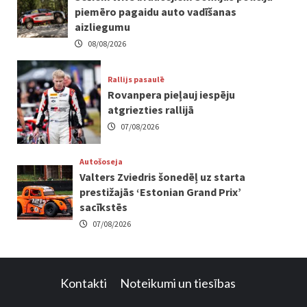
piemēro pagaidu auto vadīšanas
aizliegumu
08/08/2026
Rallijs pasaulē
Rovanpera pieļauj iespēju
atgriezties rallijā
07/08/2026
Autošoseja
Valters Zviedris šonedēļ uz starta
prestižajās ‘Estonian Grand Prix’
sacīkstēs
07/08/2026
Kontakti
Noteikumi un tiesības