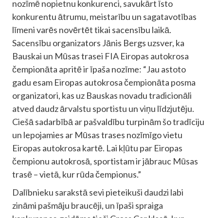
nozīmē nopietnu konkurenci, savukārt īsto
konkurentu ātrumu, meistarību un sagatavotības
līmeni varēs novērtēt tikai sacensību laikā.
Sacensību organizators Jānis Bergs uzsver, ka
Bauskai un Mūsas trasei FIA Eiropas autokrosa
čempionāta apritē ir īpaša nozīme: “Jau astoto
gadu esam Eiropas autokrosa čempionāta posma
organizatori, kas uz Bauskas novadu tradicionāli
atved daudz ārvalstu sportistu un viņu līdzjutēju.
Ciešā sadarbībā ar pašvaldību turpinām šo tradīciju
un lepojamies ar Mūsas trases nozīmīgo vietu
Eiropas autokrosa kartē. Lai kļūtu par Eiropas
čempionu autokrosā, sportistam ir jābrauc Mūsas
trasē – vietā, kur rūda čempionus.”
Dalībnieku sarakstā sevi pieteikuši daudzi labi
zināmi pašmāju braucēji, un īpaši spraiga