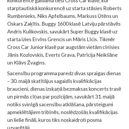
konkurence gaidāma tieši Cross Car klasē, kur
starptautiskā konkurencē uz starta stāsies Roberts
Rumbenieks, Niks Apfelbaums, Markuss Ūtēns un
Oskars Zaķītis. Buggy 1600 klasē Latviju pārstāvēs
Andris Kulikovskis, savukārt Super Buggy klasē uz
starta izies Ervīns Grencis un Māris Līcis. Tikmēr
Cross Car Junior klasē par augstām vietām cīnīsies
Jānis Kozlovskis, Everts Grava, Patrīcija Neikšāne
un Klāvs Žvagins.
Sacensību programma paredz divas spraigas dienas
– 30. maijā skatītājus sagaidīs kvalifikācijas
braucieni, dienas izskaņā bezmaksas koncerts trasē
un pirmās cīņas par pozīcijām, savukārt 31. maijā
notiks svinīgā sacensību atklāšana, pārsteigumi
apmeklētājiem tribīnēs, noslēdzošās kvalifikācijas
un lielie fināli, kuros tiks noskaidroti posma
uzvarētāji.