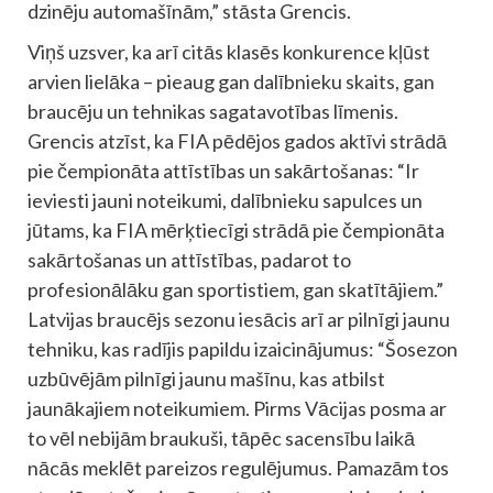
dzinēju automašīnām,” stāsta Grencis.
Viņš uzsver, ka arī citās klasēs konkurence kļūst
arvien lielāka – pieaug gan dalībnieku skaits, gan
braucēju un tehnikas sagatavotības līmenis.
Grencis atzīst, ka FIA pēdējos gados aktīvi strādā
pie čempionāta attīstības un sakārtošanas: “Ir
ieviesti jauni noteikumi, dalībnieku sapulces un
jūtams, ka FIA mērķtiecīgi strādā pie čempionāta
sakārtošanas un attīstības, padarot to
profesionālāku gan sportistiem, gan skatītājiem.”
Latvijas braucējs sezonu iesācis arī ar pilnīgi jaunu
tehniku, kas radījis papildu izaicinājumus: “Šosezon
uzbūvējām pilnīgi jaunu mašīnu, kas atbilst
jaunākajiem noteikumiem. Pirms Vācijas posma ar
to vēl nebijām braukuši, tāpēc sacensību laikā
nācās meklēt pareizos regulējumus. Pamazām tos