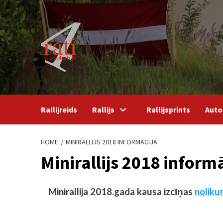
Skip
to
content
Rallijreids
Rallijs
Rallijsprints
Auto
HOME
MINIRALLIJS 2018 INFORMĀCIJA
Minirallijs 2018 inform
Minirallija 2018.gada kausa izcīņas
noliku