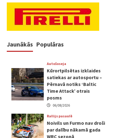
Jaunākās
Populāras
Autošoseja
Kūrortpilsētas izklaides
satiekas ar autosportu –
Pērnavā notiks ‘Baltic
Time Attack’ otrais
posms
06/08/2026
Rallijs pasaulē
Noivils un Furmo nav droši
par dalību nākamā gada
WRC sezonā