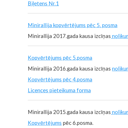
Biļetens Nr.1
Minirallija kopvērtējums pēc 5. posma
Minirallija 2017.gada kausa izcīņas
noliku
Kopvērtējums pēc 5.posma
Minirallija 2016.gada kausa izcīņas
noliku
Kopvērtējums pēc 4.posma
Licences pieteikuma forma
Minirallija 2015.gada kausa izcīņas
noliku
Kopvērtējums
pēc 6.posma.