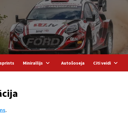
sprints
Minirallijs
Autošoseja
Citi veidi
ācija
ms
.