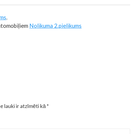
ums
.
automobiļiem
Nolikuma 2.pielikums
e lauki ir atzīmēti kā
*