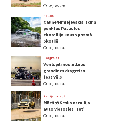
06/08/2026
Rallijs
Caune/Hmieļevskis izcīna
punktus Pasaules
ekorallija kausa posmā
Skotijā
06/08/2026
Dragreiss
Ventspilī noslēdzies
grandiozs dragreisa
festivāls
05/08/2026
Rallijs Latvijā
Mārtiņš Sesks ar rallija
auto viesosies ‘Tet’
05/08/2026