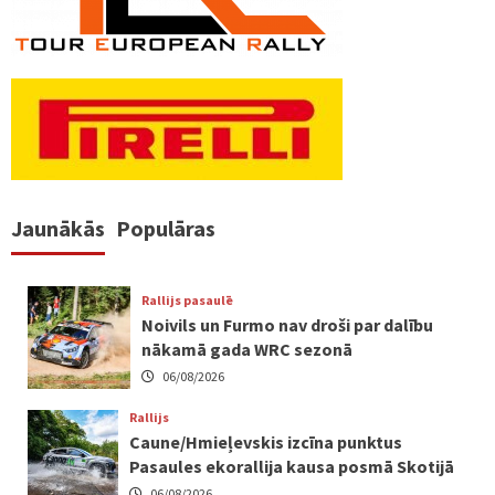
Jaunākās
Populāras
Rallijs pasaulē
Noivils un Furmo nav droši par dalību
nākamā gada WRC sezonā
06/08/2026
Rallijs
Caune/Hmieļevskis izcīna punktus
Pasaules ekorallija kausa posmā Skotijā
06/08/2026