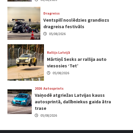
Dragreiss
Ventspilī noslēdzies grandiozs
dragreisa festivāls
05/08/2026
Rallijs Latvijā
Mārtiņš Sesks ar rallija auto
viesosies ‘Tet’
05/08/2026
2026
Autosprints
Vaiņodē atgriežas Latvijas kauss
autosprintā, dalībniekus gaida ātra
trase
05/08/2026