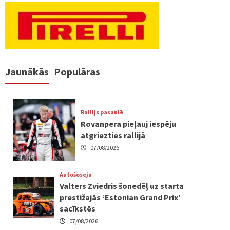
Jaunākās
Populāras
Rallijs pasaulē
Rovanpera pieļauj iespēju
atgriezties rallijā
07/08/2026
Autošoseja
Valters Zviedris šonedēļ uz starta
prestižajās ‘Estonian Grand Prix’
sacīkstēs
07/08/2026