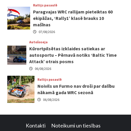
Rallijs pasaulē
Paragvajas WRC rallijam pieteiktas 60
ekipāžas, ‘Rally1’ klasē brauks 10
mašīnas
07/08/2026
Autošoseja
Kūrortpilsētas izklaides satiekas ar
autosportu – Pērnavā notiks ‘Baltic Time
Attack’ otrais posms
06/08/2026
Rallijs pasaulē
Noivils un Furmo nav droši par dalību
nākamā gada WRC sezonā
06/08/2026
Kontakti
Noteikumi un tiesības