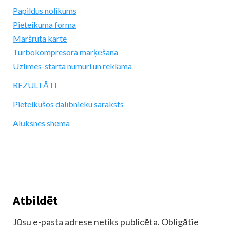
Papildus nolikums
Pieteikuma forma
Maršruta karte
Turbokompresora marķēšana
Uzlīmes-starta numuri un reklāma
REZULTĀTI
Pieteikušos dalībnieku saraksts
Alūksnes shēma
Atbildēt
Jūsu e-pasta adrese netiks publicēta.
Obligātie