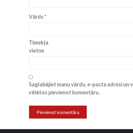
Vārds
*
Tīmekļa
vietne
Saglabājiet manu vārdu, e-pasta adresi un v
vēlēšos pievienot komentāru.