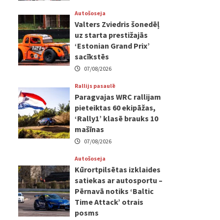
Autošoseja
Valters Zviedris šonedēļ
uz starta prestižajās
‘Estonian Grand Prix’
sacīkstēs
07/08/2026
Rallijs pasaulē
Paragvajas WRC rallijam
pieteiktas 60 ekipāžas,
‘Rally1’ klasē brauks 10
mašīnas
07/08/2026
Autošoseja
Kūrortpilsētas izklaides
satiekas ar autosportu –
Pērnavā notiks ‘Baltic
Time Attack’ otrais
posms