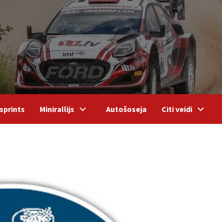
sprints
Minirallijs
Autošoseja
Citi veidi