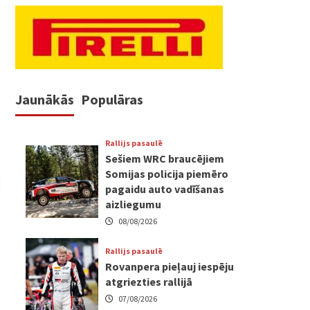
Jaunākās
Populāras
Rallijs pasaulē
Sešiem WRC braucējiem
Somijas policija piemēro
pagaidu auto vadīšanas
aizliegumu
08/08/2026
Rallijs pasaulē
Rovanpera pieļauj iespēju
atgriezties rallijā
07/08/2026