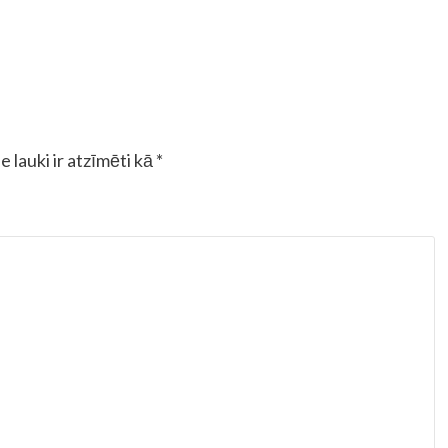
e lauki ir atzīmēti kā
*