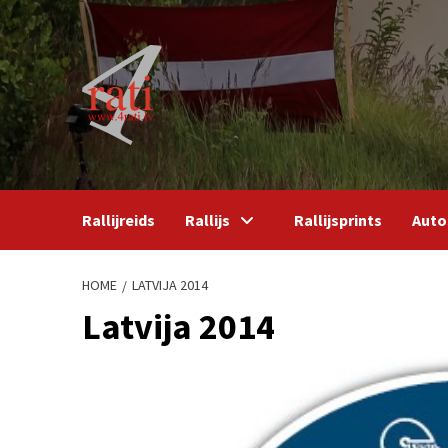
Skip
to
content
Rallijreids
Rallijs
Rallijsprints
Auto
HOME
LATVIJA 2014
Latvija 2014