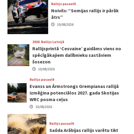
Rallijs pasaulē
Noivils: “Somijas rallijs ir pārāk
ātrs”
10/08/2026
2026
Rallijs Latvijā
Rallijsprintā ‘Cesvaine’ gaidāms viens no
spēcīgākajiem dalībnieku sastāviem
šosezon
10/08/2026
Rallijs pasaulē
Evanss un Ārmstrongs Grempianas rallijā
izmēģina potenciālos 2027. gada Skotijas
WRC posma ceļus
10/08/2026
Rallijs pasaulē
Saūda Arābijas rallijs varētu tikt