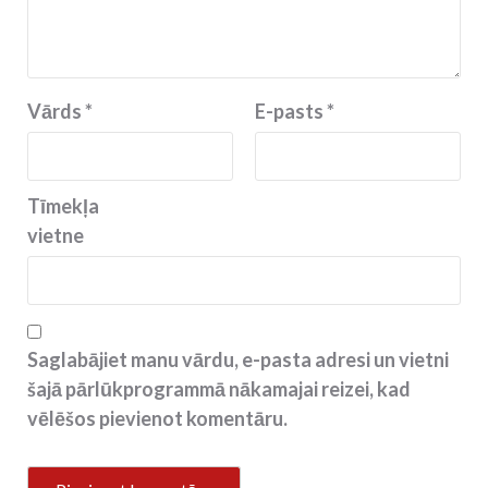
Vārds
*
E-pasts
*
Tīmekļa
vietne
Saglabājiet manu vārdu, e-pasta adresi un vietni
šajā pārlūkprogrammā nākamajai reizei, kad
vēlēšos pievienot komentāru.