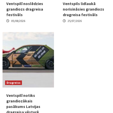
Ventspilī noslēdzies
Ventspils lidlaukā
grandiozs dragreisa
norisināsies grandiozs
festivāls
dragreisa festivāls
05/08/2026
25/07/2026
Dragreiss
Ventspilī notiks
grandiozākais
pasākums Latvijas
dragreisa vēsturē