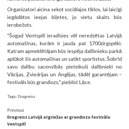
Organizatori aicina sekot sociālajos tīklos, lai laicīgi
iegādātos ieejas biļetes, jo vietu skaits būs
ierobežots.
“Šogad Ventspilī ieradīsies vēl neredzētas Latvijā
automašīnas, kurām ir jauda pat 1700zirgspēki.
Katram apmeklētājam būs iespēja dalībnieku parkā
aplūkot šīs automašīnas un satikt sportistus. Šobrīd
savu dalību sacensībās pieteikuši dalībnieki no
Vācijas, Zviedrijas un Anglijas, tādēļ garantējam –
festivāls būs grandiozs,” piebilst Lāce.
Tags:
Dragreiss
Continue
Previous
Dragreiss Latvijā atgriežas ar grandiozu festivālu
Reading
Ventspilī