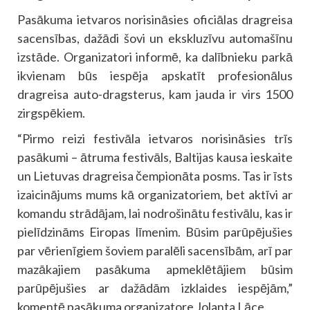
Pasākuma ietvaros norisināsies oficiālas dragreisa
sacensības, dažādi šovi un ekskluzīvu automašīnu
izstāde. Organizatori informē, ka dalībnieku parkā
ikvienam būs iespēja apskatīt profesionālus
dragreisa auto-dragsterus, kam jauda ir virs 1500
zirgspēkiem.
“Pirmo reizi festivāla ietvaros norisināsies trīs
pasākumi – ātruma festivāls, Baltijas kausa ieskaite
un Lietuvas dragreisa čempionāta posms. Tas ir īsts
izaicinājums mums kā organizatoriem, bet aktīvi ar
komandu strādājam, lai nodrošinātu festivālu, kas ir
pielīdzināms Eiropas līmenim. Būsim parūpējušies
par vērienīgiem šoviem paralēli sacensībām, arī par
mazākajiem pasākuma apmeklētājiem būsim
parūpējušies ar dažādām izklaides iespējām,”
komentē pasākuma organizatore Jolanta Lāce.