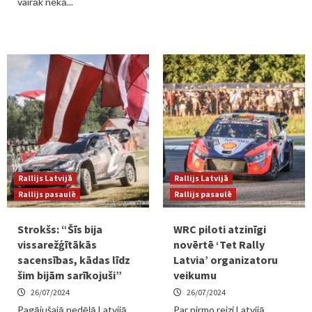
vairāk nekā...
Rallijs Latvijā
Rallijs Latvijā
Rallijs pasaulē
Rallijs pasaulē
Strokšs: “Šīs bija
WRC piloti atzinīgi
vissarežģītākās
novērtē ‘Tet Rally
sacensības, kādas līdz
Latvia’ organizatoru
šim bijām sarīkojuši”
veikumu
26/07/2024
26/07/2024
Pagājušajā nedēļā Latvijā
Par pirmo reizi Latvijā