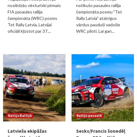
noslēdzās vēsturiski pirmais
notikušo pasaules rallija
FIA pasaules rallija
čempionāta posmu "Tet
čempionāta (WRC) posms
Rally Latvia" atzinīgus
Tet Rally Latvia, Latvijai
vārdus pauduši vadošie
oficiāli kļūstot par 37....
WRC piloti. Lai gan...
Rallijs Baltijā
Rallijs pasaulē
Latviešu ekipāžas
Sesks/Francis šonedēļ