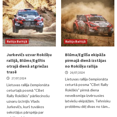
Rallijs Baltijā
Rallijs Baltijā
Jurkevičs uzvar Rokišķu
Blūma/Eglīša ekipāža
rallijā, Blūms/Eglītis
pirmajā dienā izstājas
otrajā dienā atgriežas
no Rokišķu rallija
trasē
26/07/2024
27/07/2024
Lietuvas rallija čempionāta
ceturtā posma "CBet Rally
Lietuvas rallija čempionāta
Rokiškis" pirmā diena
ceturtajā posmā "CBet
neveiksmīga izvērsusies
Rally Rokiškis" pārliecinošu
latviešu ekipāžām. Tehnisku
uzvaru izcīnījis Vlads
problēmu dēļ divas no tām...
Jurkevičs, kurš tuvākos
sekotājus pārspēja par