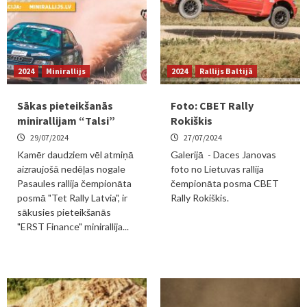
2024
Minirallijs
2024
Rallijs Baltijā
Sākas pieteikšanās
Foto: CBET Rally
minirallijam “Talsi”
Rokiškis
29/07/2024
27/07/2024
Kamēr daudziem vēl atmiņā
Galerijā - Daces Janovas
aizraujošā nedēļas nogale
foto no Lietuvas rallija
Pasaules rallija čempionāta
čempionāta posma CBET
posmā "Tet Rally Latvia", ir
Rally Rokiškis.
sākusies pieteikšanās
"ERST Finance" minirallija...