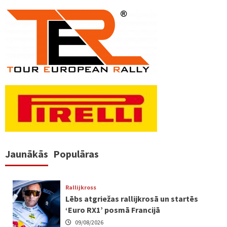
numerācija
pēc
lappusēm
Jaunākās
Populāras
Rallijkross
Lēbs atgriežas rallijkrosā un startēs
‘Euro RX1’ posmā Francijā
09/08/2026