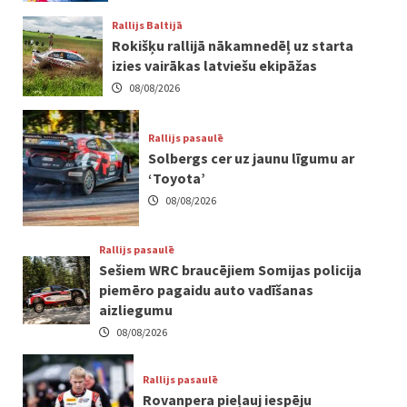
Rallijs Baltijā
Rokišķu rallijā nākamnedēļ uz starta
izies vairākas latviešu ekipāžas
08/08/2026
Rallijs pasaulē
Solbergs cer uz jaunu līgumu ar
‘Toyota’
08/08/2026
Rallijs pasaulē
Sešiem WRC braucējiem Somijas policija
piemēro pagaidu auto vadīšanas
aizliegumu
08/08/2026
Rallijs pasaulē
Rovanpera pieļauj iespēju