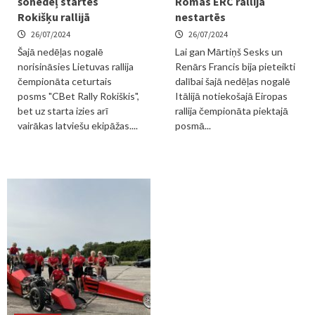
šonedēļ startēs
Romas ERC rallijā
Rokišķu rallijā
nestartēs
26/07/2024
26/07/2024
Šajā nedēļas nogalē
Lai gan Mārtiņš Sesks un
norisināsies Lietuvas rallija
Renārs Francis bija pieteikti
čempionāta ceturtais
dalībai šajā nedēļas nogalē
posms "CBet Rally Rokiškis",
Itālijā notiekošajā Eiropas
bet uz starta izies arī
rallija čempionāta piektajā
vairākas latviešu ekipāžas....
posmā...