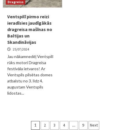
Dragreiss
Ventspilī pirmo reizi
ieradīsies jaudīgākās
dragreisa mašīnas no
Baltijas un
Skandināvijas
25/07/2024
Jau nākamnedēļ Ventspilī
rūks motori Dragreisa
festivāla ietvaros! Ar
Ventspils pilsētas domes
atbalstu no 3. līdz 4.
augustam Ventspils
lidostas...
Ziņu
1
2
3
4
…
9
Next