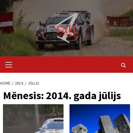
Skip
to
content
Primary
Menu
HOME
2014
JŪLIJS
Mēnesis:
2014. gada jūlijs