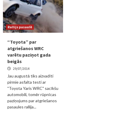
Rallijs pasaulē
“Toyota” par
atgriešanos WRC
varētu paziņot gada
beigās
29/07/2014
Jau augustā tiks aizvadīti
pirmie asfalta testi ar
"Toyota Yaris WRC" sacīkšu
automobili, tomēr rūpnīcas
paziņojums par atgriešanos
pasaules rallija...