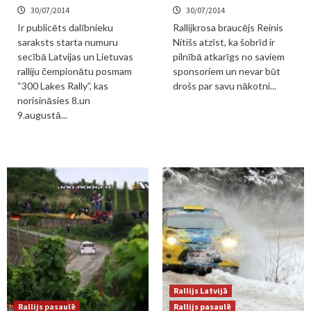
30/07/2014
30/07/2014
Ir publicēts dalībnieku
Rallijkrosa braucējs Reinis
saraksts starta numuru
Nitišs atzīst, ka šobrīd ir
secībā Latvijas un Lietuvas
pilnībā atkarīgs no saviem
ralliju čempionātu posmam
sponsoriem un nevar būt
“300 Lakes Rally”, kas
drošs par savu nākotni...
norisināsies 8.un
9.augustā...
Rallijs Latvijā
Rallijs pasaulē
Rallijs pasaulē