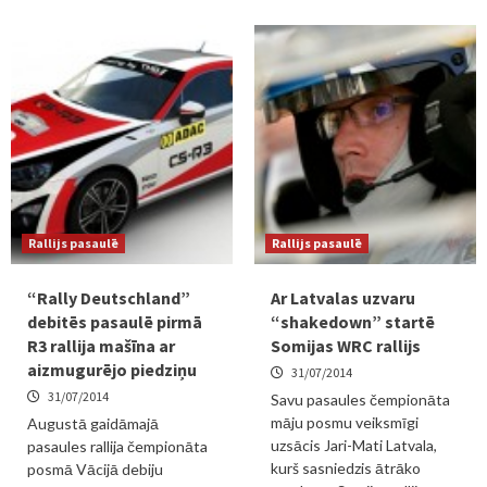
Rallijs pasaulē
Rallijs pasaulē
“Rally Deutschland”
Ar Latvalas uzvaru
debitēs pasaulē pirmā
“shakedown” startē
R3 rallija mašīna ar
Somijas WRC rallijs
aizmugurējo piedziņu
31/07/2014
31/07/2014
Savu pasaules čempionāta
māju posmu veiksmīgi
Augustā gaidāmajā
uzsācis Jari-Mati Latvala,
pasaules rallija čempionāta
kurš sasniedzis ātrāko
posmā Vācijā debiju