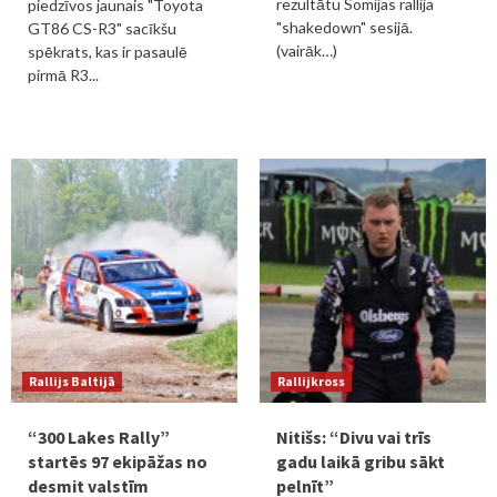
rezultātu Somijas rallija
piedzīvos jaunais "Toyota
"shakedown" sesijā.
GT86 CS-R3" sacīkšu
(vairāk…)
spēkrats, kas ir pasaulē
pirmā R3...
Rallijs Baltijā
Rallijkross
“300 Lakes Rally”
Nitišs: “Divu vai trīs
startēs 97 ekipāžas no
gadu laikā gribu sākt
desmit valstīm
pelnīt”