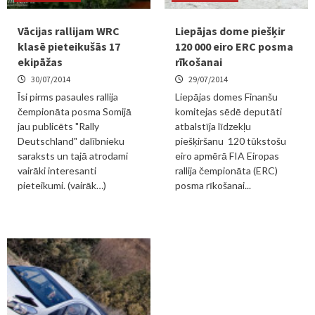
Vācijas rallijam WRC
Liepājas dome piešķir
klasē pieteikušās 17
120 000 eiro ERC posma
ekipāžas
rīkošanai
30/07/2014
29/07/2014
Īsi pirms pasaules rallija
Liepājas domes Finanšu
čempionāta posma Somijā
komitejas sēdē deputāti
jau publicēts "Rally
atbalstīja līdzekļu
Deutschland" dalībnieku
piešķiršanu 120 tūkstošu
saraksts un tajā atrodami
eiro apmērā FIA Eiropas
vairāki interesanti
rallija čempionāta (ERC)
pieteikumi. (vairāk…)
posma rīkošanai...