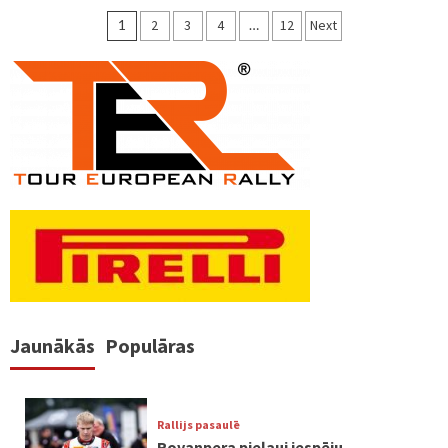
Ziņu
1
2
3
4
…
12
Next
numerācija
pēc
lappusēm
Jaunākās
Populāras
Rallijs pasaulē
Rovanpera pieļauj iespēju