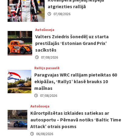
atgriezties rallijā
07/08/2026
Autošoseja
Valters Zviedris šonedēļ uz starta
prestižajās ‘Estonian Grand Prix’
sacīkstēs
07/08/2026
Rallijs pasaulē
Paragvajas WRC rallijam pieteiktas 60
ekipāžas, ‘Rally1’ klasē brauks 10
mašīnas
07/08/2026
Autošoseja
Kūrortpilsētas izklaides satiekas ar
autosportu – Pērnavā notiks ‘Baltic Time
Attack’ otrais posms
06/08/2026