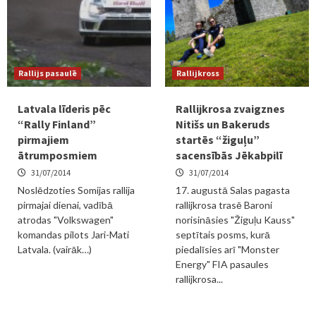
Rallijs pasaulē
Rallijkross
Latvala līderis pēc
Rallijkrosa zvaigznes
“Rally Finland”
Nitišs un Bakeruds
pirmajiem
startēs “žiguļu”
ātrumposmiem
sacensībās Jēkabpilī
31/07/2014
31/07/2014
Noslēdzoties Somijas rallija
17. augustā Salas pagasta
pirmajai dienai, vadībā
rallijkrosa trasē Baroni
atrodas "Volkswagen"
norisināsies "Žiguļu Kauss"
komandas pilots Jari-Mati
septītais posms, kurā
Latvala. (vairāk…)
piedalīsies arī "Monster
Energy" FIA pasaules
rallijkrosa...