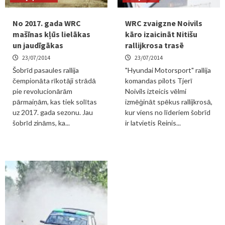
No 2017. gada WRC
WRC zvaigzne Noivils
mašīnas kļūs lielākas
kāro izaicināt Nitišu
un jaudīgākas
rallijkrosa trasē
23/07/2014
23/07/2014
Šobrīd pasaules rallija
"Hyundai Motorsport" rallija
čempionāta rīkotāji strādā
komandas pilots Tjerī
pie revolucionārām
Noivils izteicis vēlmi
pārmaiņām, kas tiek solītas
izmēģināt spēkus rallijkrosā,
uz 2017. gada sezonu. Jau
kur viens no līderiem šobrīd
šobrīd zināms, ka...
ir latvietis Reinis...