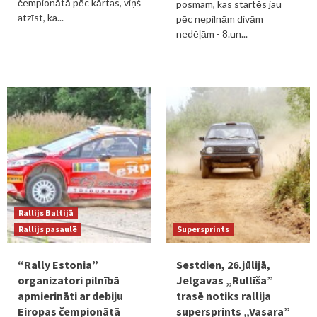
čempionātā pēc kārtas, viņš
posmam, kas startēs jau
atzīst, ka...
pēc nepilnām divām
nedēļām - 8.un...
Rallijs Baltijā
Rallijs pasaulē
Supersprints
“Rally Estonia”
Sestdien, 26.jūlijā,
organizatori pilnībā
Jelgavas „Rullīša”
apmierināti ar debiju
trasē notiks rallija
Eiropas čempionātā
supersprints „Vasara”