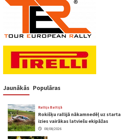
pēc
lappusēm
Jaunākās
Populāras
Rallijs Baltijā
Rokišķu rallijā nākamnedēļ uz starta
izies vairākas latviešu ekipāžas
08/08/2026