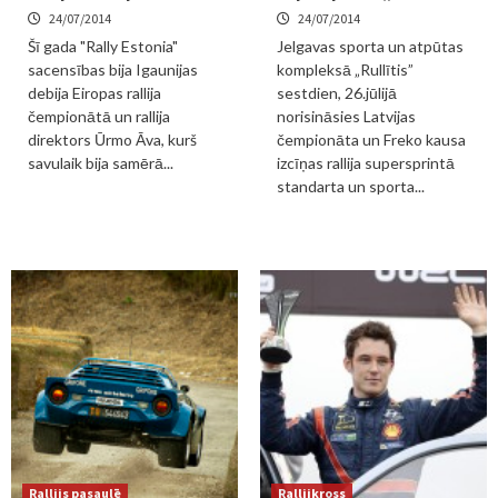
24/07/2014
24/07/2014
Šī gada "Rally Estonia"
Jelgavas sporta un atpūtas
sacensības bija Igaunijas
kompleksā „Rullītis”
debija Eiropas rallija
sestdien, 26.jūlijā
čempionātā un rallija
norisināsies Latvijas
direktors Ūrmo Āva, kurš
čempionāta un Freko kausa
savulaik bija samērā...
izcīņas rallija supersprintā
standarta un sporta...
Rallijs pasaulē
Rallijkross