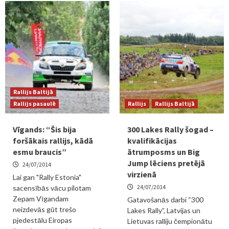
Rallijs Baltijā
Rallijs pasaulē
Rallijs
Rallijs Baltijā
Vīgands: “Šis bija
300 Lakes Rally šogad –
foršākais rallijs, kādā
kvalifikācijas
esmu braucis”
ātrumposms un Big
Jump lēciens pretējā
24/07/2014
virzienā
Lai gan "Rally Estonia"
24/07/2014
sacensībās vācu pilotam
Zepam Vīgandam
Gatavošanās darbi “300
neizdevās gūt trešo
Lakes Rally”, Latvijas un
pjedestālu Eiropas
Lietuvas ralliju čempionātu