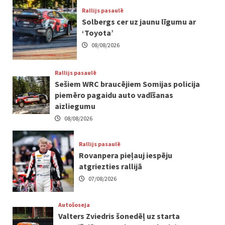
Rallijs pasaulē
Solbergs cer uz jaunu līgumu ar
‘Toyota’
08/08/2026
Rallijs pasaulē
Sešiem WRC braucējiem Somijas policija
piemēro pagaidu auto vadīšanas
aizliegumu
08/08/2026
Rallijs pasaulē
Rovanpera pieļauj iespēju
atgriezties rallijā
07/08/2026
Autošoseja
Valters Zviedris šonedēļ uz starta