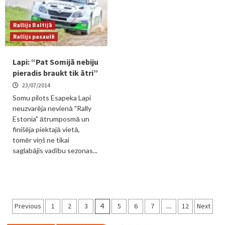
Rallijs Baltijā
Rallijs pasaulē
Lapi: “Pat Somijā nebiju
pieradis braukt tik ātri”
23/07/2014
Somu pilots Esapeka Lapi
neuzvarēja nevienā "Rally
Estonia" ātrumposmā un
finišēja piektajā vietā,
tomēr viņš ne tikai
saglabājis vadību sezonas...
Ziņu
Previous
1
2
3
4
5
6
7
…
12
Next
numerācija