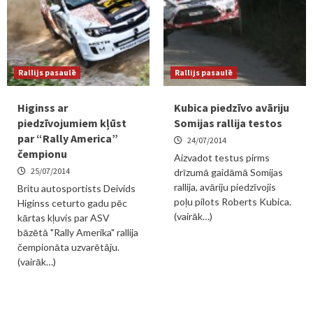
Rallijs pasaulē
Rallijs pasaulē
Higinss ar
Kubica piedzīvo avāriju
piedzīvojumiem kļūst
Somijas rallija testos
par “Rally America”
24/07/2014
čempionu
Aizvadot testus pirms
25/07/2014
drīzumā gaidāmā Somijas
rallija, avāriju piedzīvojis
Britu autosportists Deivids
poļu pilots Roberts Kubica.
Higinss ceturto gadu pēc
(vairāk…)
kārtas kļuvis par ASV
bāzētā "Rally Amerika" rallija
čempionāta uzvarētāju.
(vairāk…)