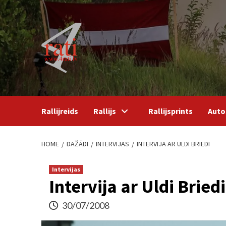
Skip
to
content
Rallijreids
Rallijs
Rallijsprints
Auto
HOME
DAŽĀDI
INTERVIJAS
INTERVIJA AR ULDI BRIEDI
Intervijas
Intervija ar Uldi Briedi
30/07/2008