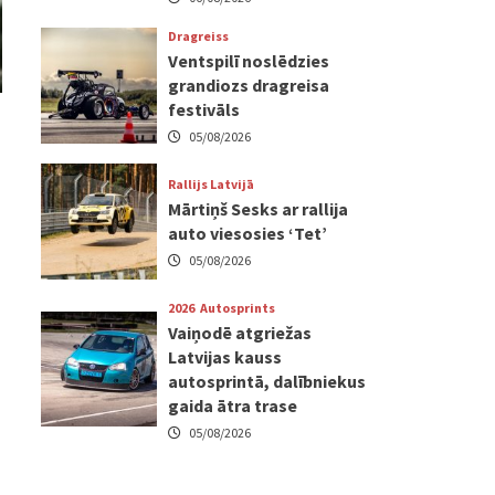
Dragreiss
Ventspilī noslēdzies
grandiozs dragreisa
festivāls
05/08/2026
Rallijs Latvijā
Mārtiņš Sesks ar rallija
auto viesosies ‘Tet’
05/08/2026
2026
Autosprints
Vaiņodē atgriežas
Latvijas kauss
autosprintā, dalībniekus
gaida ātra trase
05/08/2026