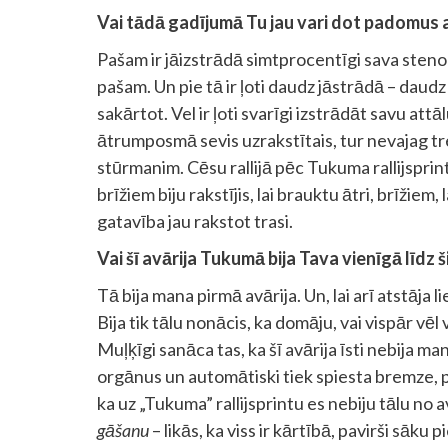
Vai tādā gadījumā Tu jau vari dot padomus 
Pašam ir jāizstrādā simtprocentīgi sava steno
pašam. Un pie tā ir ļoti daudz jāstrādā – daudz 
sakārtot. Vel ir ļoti svarīgi izstrādāt savu att
ātrumposmā sevis uzrakstītais, tur nevajag tren
stūrmanim. Cēsu rallijā pēc Tukuma rallijsprin
brīžiem biju rakstījis, lai brauktu ātri, brīžiem, 
gatavība jau rakstot trasi.
Vai šī avārija Tukumā bija Tava vienīgā līdz 
Tā bija mana pirmā avārija. Un, lai arī atstāja li
Bija tik tālu nonācis, ka domāju, vai vispār vēl 
Muļķīgi sanāca tas, ka šī avārija īsti nebija 
orgānus un automātiski tiek spiesta bremze, pa
ka uz „Tukuma” rallijsprintu es nebiju tālu no 
gāšanu
– likās, ka viss ir kārtībā, pavirši sāk