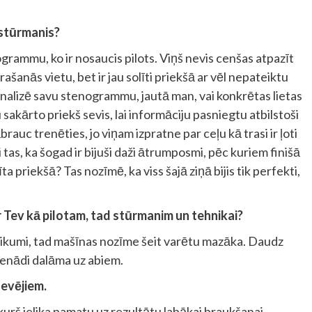
 stūrmanis?
ogrammu, ko ir nosaucis pilots. Viņš nevis cenšas atpazīt
šanās vietu, bet ir jau solīti priekšā ar vēl nepateiktu
s analizē savu stenogrammu, jautā man, vai konkrētas lietas
 sakārto priekš sevis, lai informāciju pasniegtu atbilstoši
auc trenēties, jo viņam izpratne par ceļu kā trasi ir ļoti
 tas, ka šogad ir bijuši daži ātrumposmi, pēc kuriem finišā
 priekšā? Tas nozīmē, ka viss šajā ziņā bijis tik perfekti,
r Tev kā pilotam, tad stūrmanim un tehnikai?
teikumi, tad mašīnas nozīme šeit varētu mazāka. Daudz
vienādi dalāma uz abiem.
devējiem.
, kurš ielika pamatu uz rezultātu labākai braukšanai.