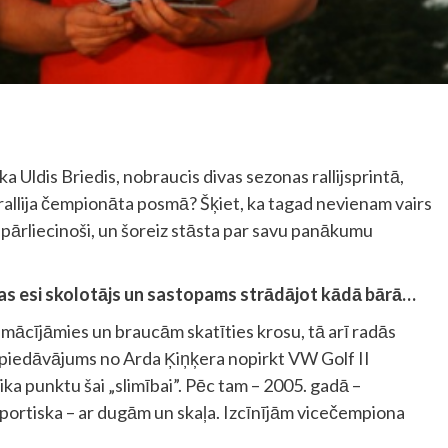
 Uldis Briedis, nobraucis divas sezonas rallijsprintā,
rallija čempionāta posmā? Šķiet, ka tagad nevienam vairs
 un pārliecinoši, un šoreiz stāsta par savu panākumu
tības esi skolotājs un sastopams strādājot kādā bārā…
pā mācījāmies un braucām skatīties krosu, tā arī radās
 piedāvājums no Arda Ķiņķera nopirkt VW Golf II
lika punktu šai „slimībai”. Pēc tam – 2005. gadā –
 sportiska – ar dugām un skaļa. Izcīnījām vicečempiona