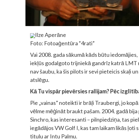
Ilze Aperāne
Foto: Fotoaģentūra “4rati”
Vai 2008. gada sākumā kāds būtu iedomājies, ka
iekļūs godalgoto trijniekā gandrīz katrā LMT 
nav šaubu, ka šis pilots ir sevi pieteicis skaļi
atslēgu.
Kā Tu vispār pievērsies rallijam? Pēc izglī
Pie „vainas” noteikti ir brāļi Traubergi, jo ko
vēlme mēģināt braukt pašam. 2004. gadā bija
Sinchro, kas interesanti – pilnpiedziņa, tas pie
iegādājos VW Golf I, kas tam laikam likās ļoti
titulu ar Intu Palmu.