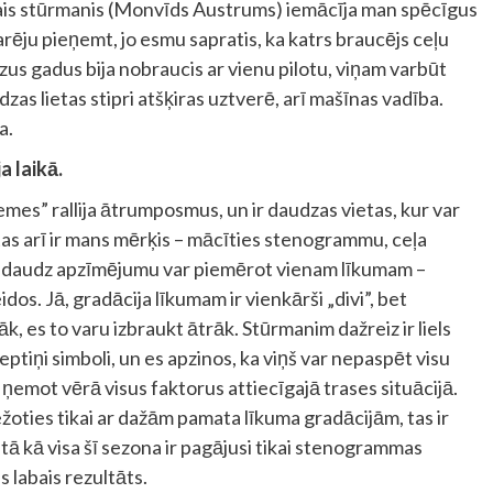
jais stūrmanis (Monvīds Austrums) iemācīja man spēcīgus
arēju pieņemt, jo esmu sapratis, ka katrs braucējs ceļu
s gadus bija nobraucis ar vienu pilotu, viņam varbūt
zas lietas stipri atšķiras uztverē, arī mašīnas vadība.
a.
a laikā.
emes” rallija ātrumposmus, un ir daudzas vietas, kur var
as arī ir mans mērķis – mācīties stenogrammu, ceļa
ma, daudz apzīmējumu var piemērot vienam līkumam –
os. Jā, gradācija līkumam ir vienkārši „divi”, bet
k, es to varu izbraukt ātrāk. Stūrmanim dažreiz ir liels
ptiņi simboli, un es apzinos, ka viņš var nepaspēt visu
 ņemot vērā visus faktorus attiecīgajā trases situācijā.
oties tikai ar dažām pamata līkuma gradācijām, tas ir
tā kā visa šī sezona ir pagājusi tikai stenogrammas
s labais rezultāts.