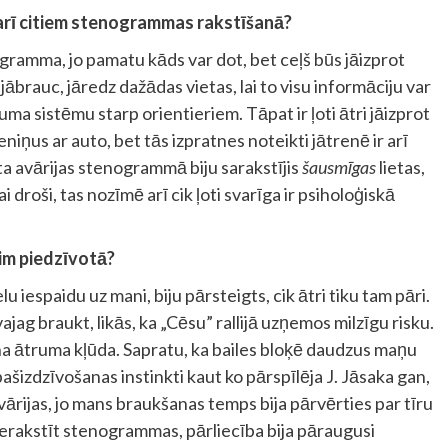
arī citiem stenogrammas rakstīšanā?
gramma, jo pamatu kāds var dot, bet ceļš būs jāizprot
jābrauc, jāredz dažādas vietas, lai to visu informāciju var
āluma sistēmu starp orientieriem. Tāpat ir ļoti ātri jāizprot
iņus ar auto, bet tās izpratnes noteikti jātrenē ir arī
ta avārijas stenogrammā biju sarakstījis
šausmīgas
lietas,
lai droši, tas nozīmē arī cik ļoti svarīga ir psiholoģiskā
šim piedzīvotā?
elu iespaidu uz mani, biju pārsteigts, cik ātri tiku tam pāri.
vajag braukt, likās, ka „Cēsu” rallijā uzņemos milzīgu risku.
mana ātruma kļūda. Sapratu, ka bailes bloķē daudzus maņu
šizdzīvošanas instinkti kaut ko pārspīlēja J. Jāsaka gan,
avārijas, jo mans braukšanas temps bija pārvērties par tīru
u pierakstīt stenogrammas, pārliecība bija pāraugusi