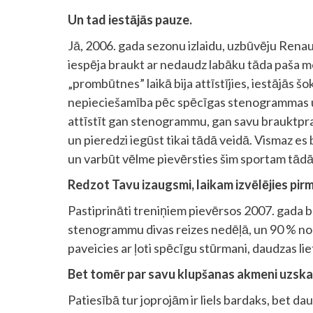
Un tad iestājās pauze.
Jā, 2006. gada sezonu izlaidu, uzbūvēju Renaul
iespēja braukt ar nedaudz labāku tāda paša mo
„prombūtnes” laikā bija attīstījies, iestājās š
nepieciešamība pēc spēcīgas stenogrammas un 
attīstīt gan stenogrammu, gan savu brauktpras
un pieredzi iegūst tikai tādā veidā. Vismaz es
un varbūt vēlme pievērsties šim sportam tādā
Redzot Tavu izaugsmi, laikam izvēlējies pir
Pastiprināti treniņiem pievērsos 2007. gada be
stenogrammu divas reizes nedēļā, un 90 % no 
paveicies ar ļoti spēcīgu stūrmani, daudzas liet
Bet tomēr par savu klupšanas akmeni uzska
Patiesībā tur joprojām ir liels bardaks, bet daud