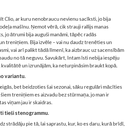
t Clio, ar kuru nenobraucu nevienu sacīksti, jo bija
deļa mašīnu. Ņemot vērā, cik strauji rallijs manas
oks, jo ātrumi bija auguši manāmi, tāpēc radās
treniņiem. Bija izvēle – vai nu daudz trenēties un
mi, vai arī palikt tādā līmenī, ka aizbrauc uz sacensībām
 baudu no tā neguvu. Savukārt, Intam īsti nebija iespēju
 kvalitātē un izrunājām, ka neturpināsim braukt kopā.
mo variantu.
igās, bet beidzoties šai sezonai, sāku regulāri mācīties
šiem treniņiem es aizvadu bez stūrmaņa, jo man ir
as viņam jau ir skaidras.
ti tieši stenogrammu.
z strādāju pie tā, lai saprastu, kur, ko es daru, kurā brīdī,