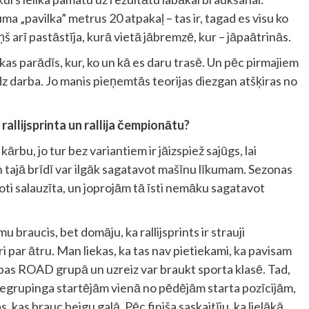
a „pavilka” metrus 20 atpakaļ – tas ir, tagad es visu ko
š arī pastāstīja, kurā vietā jābremzē, kur – jāpaātrinās.
as parādīs, kur, ko un kā es daru trasē. Un pēc pirmajiem
udz darba. Jo manis pieņemtās teorijas diezgan atšķiras no
 rallijsprinta un rallija čempionātu?
rbu, jo tur bez variantiem ir jāizspiež sajūgs, lai
n tajā brīdī var ilgāk sagatavot mašīnu līkumam. Sezonas
ti salauzīta, un joprojām tā īsti nemāku sagatavot
mu braucis, bet domāju, ka rallijsprints ir strauji
ipri par ātru. Man liekas, ka tas nav pietiekami, ka pavisam
bas ROAD grupā un uzreiz var braukt sporta klasē. Tad,
regrupinga startējām vienā no pēdējām starta pozīcijām,
kas brauc beigu galā. Pēc finiša saskaitīju, ka lielākā