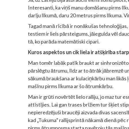
Interesanti, ka viņš manu domāšanu pirms līkum
darīju līkumā, daru 20 metrus pirms līkuma. Viņ
Tagad manā rīcībā ir nonākušas tehnoloģijas, k
testiem ir liels pārsteigums, jāiegulda vēl da
tā, ko parāda matemātiski cipari.
Kuros aspektos un cik liela ir atšķirība starp
Man tomēr labāk patīk braukt ar sinhronizēto kā
pārslēgtu ātrumu, līdz ar to ātrāk jābremzē u
sākumā braukšana ar kulaciņkārbu man likās ļo
mašīnu pirms līkuma ar šo ātrumkārbu.
Man ir grūti novērtēt lielo ralliju, jo maz tur es
attīstījies. Lai gan trases brīžiem tur šķiet st
nepieredzējuši braucēji aizvada divas sacensī
kad „Tukuma” rallijsprintā nākamā dienā pēc 
pirms ātrumposma starta pavēroju tās mašīnas, 