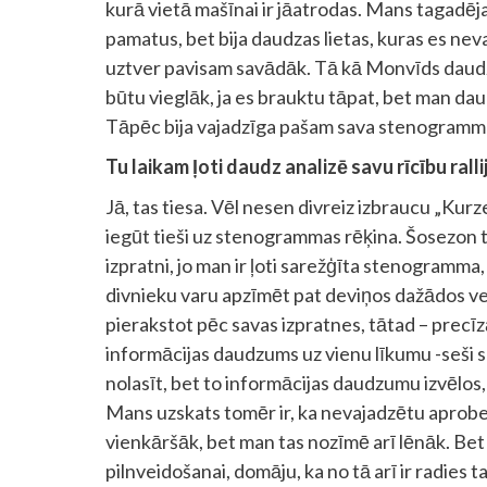
kurā vietā mašīnai ir jāatrodas. Mans tagadē
pamatus, bet bija daudzas lietas, kuras es nev
uztver pavisam savādāk. Tā kā Monvīds daudzu
būtu vieglāk, ja es brauktu tāpat, bet man daud
Tāpēc bija vajadzīga pašam sava stenogramm
Tu laikam ļoti daudz analizē savu rīcību rallij
Jā, tas tiesa. Vēl nesen divreiz izbraucu „Kurz
iegūt tieši uz stenogrammas rēķina. Šosezon t
izpratni, jo man ir ļoti sarežģīta stenogram
divnieku varu apzīmēt pat deviņos dažādos veid
pierakstot pēc savas izpratnes, tātad – precīzā
informācijas daudzums uz vienu līkumu -seši se
nolasīt, bet to informācijas daudzumu izvēlos,
Mans uzskats tomēr ir, ka nevajadzētu aprobež
vienkāršāk, bet man tas nozīmē arī lēnāk. Bet 
pilnveidošanai, domāju, ka no tā arī ir radies ta