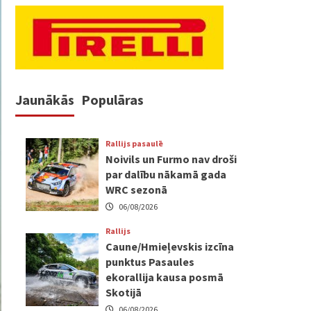
Jaunākās
Populāras
Rallijs pasaulē
Noivils un Furmo nav droši
par dalību nākamā gada
WRC sezonā
06/08/2026
Rallijs
Caune/Hmieļevskis izcīna
punktus Pasaules
ekorallija kausa posmā
Skotijā
06/08/2026