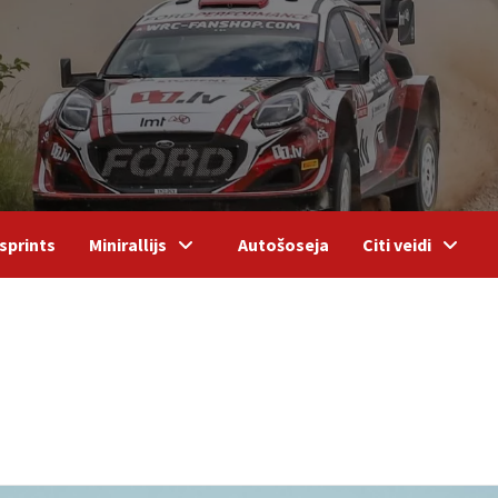
sprints
Minirallijs
Autošoseja
Citi veidi