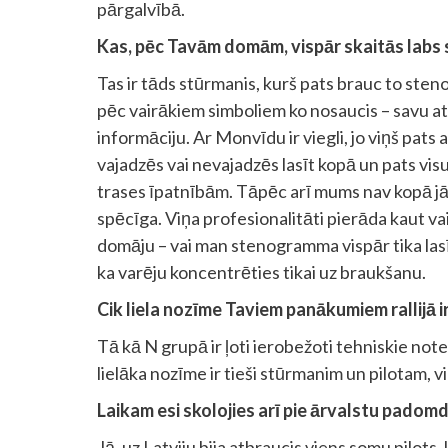
pārgalvībā.
Kas, pēc Tavām domām, vispār skaitās labs
Tas ir tāds stūrmanis, kurš pats brauc to sten
pēc vairākiem simboliem ko nosaucis – savu atra
informāciju. Ar Monvīdu ir viegli, jo viņš pat
vajadzēs vai nevajadzēs lasīt kopā un pats visu
trases īpatnībām. Tāpēc arī mums nav kopā jābr
spēcīga. Viņa profesionalitāti pierāda kaut vai
domāju – vai man stenogramma vispār tika lasīta
ka varēju koncentrēties tikai uz braukšanu.
Cik liela nozīme Taviem panākumiem rallijā i
Tā kā N grupā ir ļoti ierobežoti tehniskie no
lielāka nozīme ir tieši stūrmanim un pilotam, 
Laikam esi skolojies arī pie ārvalstu padom
Jā, uz Latviju bija atbraucis viens somu pilots