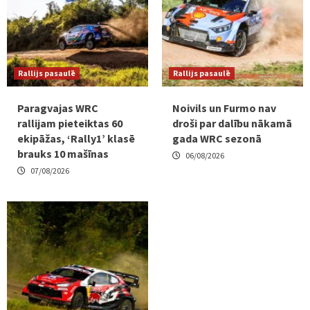
Rallijs pasaulē
Rallijs pasaulē
Paragvajas WRC
Noivils un Furmo nav
rallijam pieteiktas 60
droši par dalību nākamā
ekipāžas, ‘Rally1’ klasē
gada WRC sezonā
brauks 10 mašīnas
06/08/2026
07/08/2026