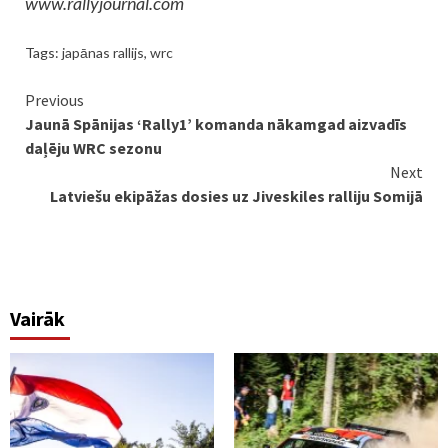
www.rallyjournal.com
Tags:
japānas rallijs
,
wrc
Continue
Previous
Jaunā Spānijas ‘Rally1’ komanda nākamgad aizvadīs
Reading
daļēju WRC sezonu
Next
Latviešu ekipāžas dosies uz Jiveskiles ralliju Somijā
Vairāk