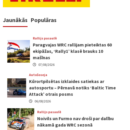
Jaunākās
Populāras
Rallijs pasaulē
Paragvajas WRC rallijam pieteiktas 60
ekipāžas, ‘Rally1’ klasē brauks 10
mašīnas
07/08/2026
Autošoseja
Kūrortpilsētas izklaides satiekas ar
autosportu – Pērnavā notiks ‘Baltic Time
Attack’ otrais posms
06/08/2026
Rallijs pasaulē
Noivils un Furmo nav droši par dalību
nākamā gada WRC sezonā