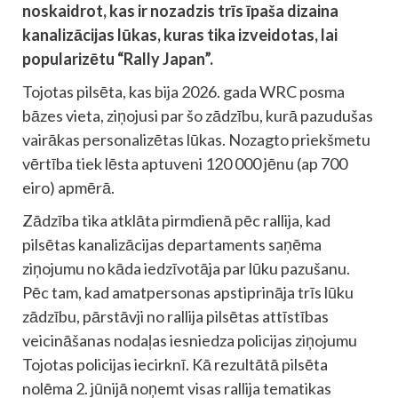
noskaidrot, kas ir nozadzis trīs īpaša dizaina
kanalizācijas lūkas, kuras tika izveidotas, lai
popularizētu “Rally Japan”.
Tojotas pilsēta, kas bija 2026. gada WRC posma
bāzes vieta, ziņojusi par šo zādzību, kurā pazudušas
vairākas personalizētas lūkas. Nozagto priekšmetu
vērtība tiek lēsta aptuveni 120 000 jēnu (ap 700
eiro) apmērā.
Zādzība tika atklāta pirmdienā pēc rallija, kad
pilsētas kanalizācijas departaments saņēma
ziņojumu no kāda iedzīvotāja par lūku pazušanu.
Pēc tam, kad amatpersonas apstiprināja trīs lūku
zādzību, pārstāvji no rallija pilsētas attīstības
veicināšanas nodaļas iesniedza policijas ziņojumu
Tojotas policijas iecirknī. Kā rezultātā pilsēta
nolēma 2. jūnijā noņemt visas rallija tematikas