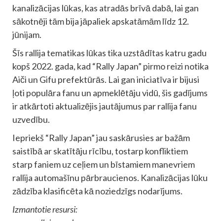
kanalizācijas lūkas, kas atradās brīvā dabā, lai gan
sākotnēji tām bija jāpaliek apskatāmām līdz 12.
jūnijam.
Šīs rallija tematikas lūkas tika uzstādītas katru gadu
kopš 2022. gada, kad “Rally Japan” pirmo reizi notika
Aiči un Gifu prefektūrās. Lai gan iniciatīva ir bijusi
ļoti populāra fanu un apmeklētāju vidū, šis gadījums
ir atkārtoti aktualizējis jautājumus par rallija fanu
uzvedību.
Iepriekš “Rally Japan” jau saskārusies ar bažām
saistībā ar skatītāju rīcību, tostarp konfliktiem
starp faniem uz ceļiem un bīstamiem manevriem
rallija automašīnu pārbraucienos. Kanalizācijas lūku
zādzība klasificēta kā noziedzīgs nodarījums.
Izmantotie resursi: