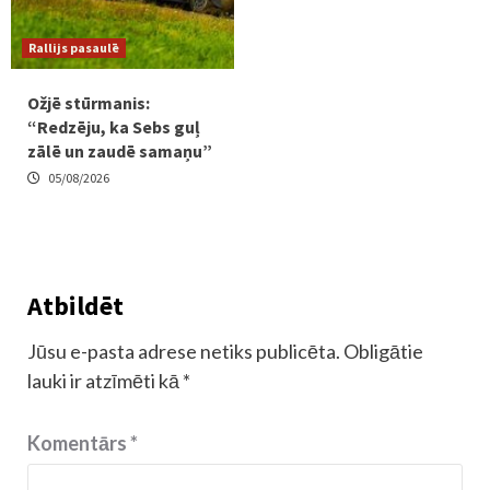
Rallijs pasaulē
Ožjē stūrmanis:
“Redzēju, ka Sebs guļ
zālē un zaudē samaņu”
05/08/2026
Atbildēt
Jūsu e-pasta adrese netiks publicēta.
Obligātie
lauki ir atzīmēti kā
*
Komentārs
*