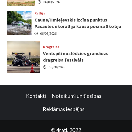
06/08/2026
Rallijs
Caune/Hmieļevskis izcīna punktus
Pasaules ekorallija kausa posmā Skotijā
06/08/2026
Dragreiss
Ventspilī noslēdzies grandiozs
dragreisa festivāls
05/08/2026
Kontakti
Noteikumi un tiesības
Reklāmas iespējas
© 4rati, 2022