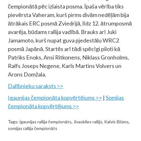
čempionātā pēc izlaista posma. Īpaša vērība tiks
pievērsta Vaheram, kurš pirms divām nedēļām bija
ātrākais ERC posmā Zviedrijā, līdz 12. ātrumposmā
avarēja, būdams rallija vadībā. Brauks arī Juki
Jamamoto, kurš nupat guva pjedestālu WRC2
posmā Japānā. Startēs arī tādi spēcīgi piloti kā
Patriks Enoks, Ansi Ritkonens, Niklass Gronholms,
Ralfs Joseps Negene, Karls Martins Volvers un
Arons Domžala.
Dalībnieku saraksts >>
Igaunijas čempionāta kopvērtējums >>
|
Somijas
čempionāta kopvērtējums >>
Tags:
igaunijas rallija čempionāts
,
Jivaskiles rallijs
,
Kalvis Blūms
,
somijas rallija čempionāts