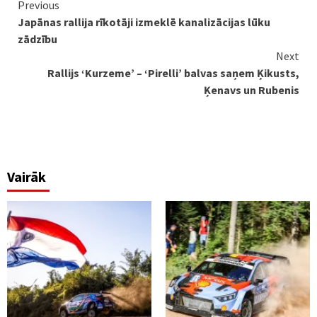
Continue
Previous
Japānas rallija rīkotāji izmeklē kanalizācijas lūku
Reading
zādzību
Next
Rallijs ‘Kurzeme’ – ‘Pirelli’ balvas saņem Ķikusts,
Ķenavs un Rubenis
Vairāk