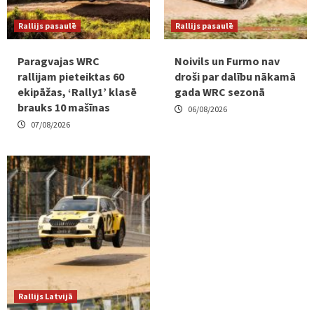
Rallijs pasaulē
Rallijs pasaulē
Paragvajas WRC
Noivils un Furmo nav
rallijam pieteiktas 60
droši par dalību nākamā
ekipāžas, ‘Rally1’ klasē
gada WRC sezonā
brauks 10 mašīnas
06/08/2026
07/08/2026
Rallijs Latvijā