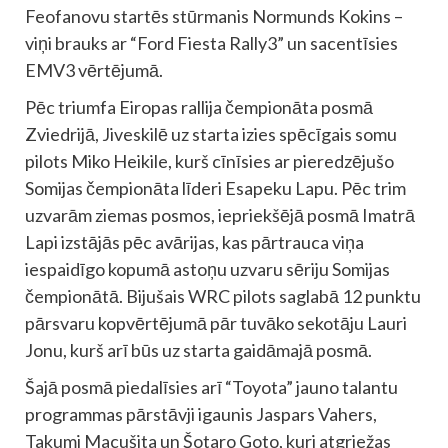
Feofanovu startēs stūrmanis Normunds Kokins –
viņi brauks ar “Ford Fiesta Rally3” un sacentīsies
EMV3 vērtējumā.
Pēc triumfa Eiropas rallija čempionāta posmā
Zviedrijā, Jiveskilē uz starta izies spēcīgais somu
pilots Miko Heikile, kurš cīnīsies ar pieredzējušo
Somijas čempionāta līderi Esapeku Lapu. Pēc trim
uzvarām ziemas posmos, iepriekšējā posmā Imatrā
Lapi izstājās pēc avārijas, kas pārtrauca viņa
iespaidīgo kopumā astoņu uzvaru sēriju Somijas
čempionātā. Bijušais WRC pilots saglabā 12 punktu
pārsvaru kopvērtējumā pār tuvāko sekotāju Lauri
Jonu, kurš arī būs uz starta gaidāmajā posmā.
Šajā posmā piedalīsies arī “Toyota” jauno talantu
programmas pārstāvji igaunis Jaspars Vahers,
Takumi Macušita un Šotaro Goto, kuri atgriežas