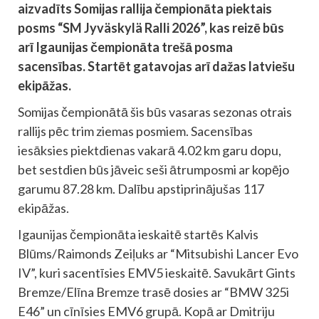
aizvadīts Somijas rallija čempionāta piektais
posms “SM Jyväskylä Ralli 2026”, kas reizē būs
arī Igaunijas čempionāta trešā posma
sacensības. Startēt gatavojas arī dažas latviešu
ekipāžas.
Somijas čempionātā šis būs vasaras sezonas otrais
rallijs pēc trim ziemas posmiem. Sacensības
iesāksies piektdienas vakarā 4.02 km garu dopu,
bet sestdien būs jāveic seši ātrumposmi ar kopējo
garumu 87.28 km. Dalību apstiprinājušas 117
ekipāžas.
Igaunijas čempionāta ieskaitē startēs Kalvis
Blūms/Raimonds Zeiļuks ar “Mitsubishi Lancer Evo
IV”, kuri sacentīsies EMV5 ieskaitē. Savukārt Gints
Bremze/Elīna Bremze trasē dosies ar “BMW 325i
E46” un cīnīsies EMV6 grupā. Kopā ar Dmitriju