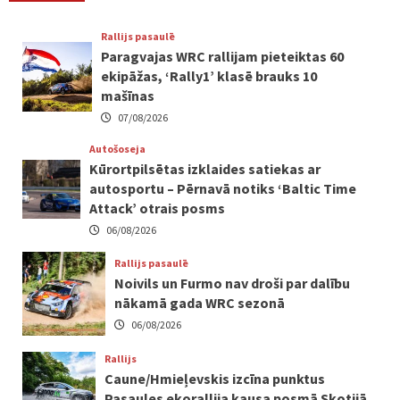
Rallijs pasaulē
Paragvajas WRC rallijam pieteiktas 60
ekipāžas, ‘Rally1’ klasē brauks 10
mašīnas
07/08/2026
Autošoseja
Kūrortpilsētas izklaides satiekas ar
autosportu – Pērnavā notiks ‘Baltic Time
Attack’ otrais posms
06/08/2026
Rallijs pasaulē
Noivils un Furmo nav droši par dalību
nākamā gada WRC sezonā
06/08/2026
Rallijs
Caune/Hmieļevskis izcīna punktus
Pasaules ekorallija kausa posmā Skotijā