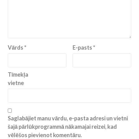
Vārds
*
E-pasts
*
Tīmekļa
vietne
Saglabājiet manu vārdu, e-pasta adresi un vietni
šajā pārlūkprogrammā nākamajai reizei, kad
vēlēšos pievienot komentāru.