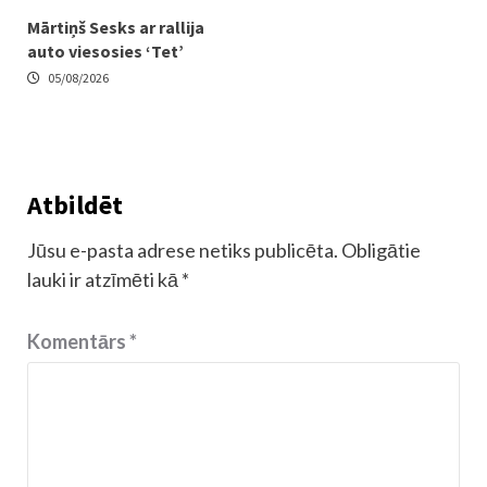
Mārtiņš Sesks ar rallija
auto viesosies ‘Tet’
05/08/2026
Atbildēt
Jūsu e-pasta adrese netiks publicēta.
Obligātie
lauki ir atzīmēti kā
*
Komentārs
*