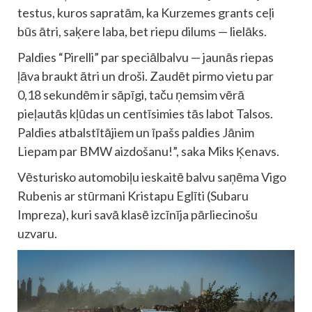
testus, kuros sapratām, ka Kurzemes grants ceļi
būs ātri, saķere laba, bet riepu dilums — lielāks.
Paldies “Pirelli” par speciālbalvu — jaunās riepas
ļāva braukt ātri un droši. Zaudēt pirmo vietu par
0,18 sekundēm ir sāpīgi, taču ņemsim vērā
pieļautās kļūdas un centīsimies tās labot Talsos.
Paldies atbalstītājiem un īpašs paldies Jānim
Liepam par BMW aizdošanu!”, saka Miks Ķenavs.
Vēsturisko automobiļu ieskaitē balvu saņēma Vigo
Rubenis ar stūrmani Kristapu Eglīti (Subaru
Impreza), kuri savā klasē izcīnīja pārliecinošu
uzvaru.