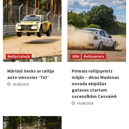
Rallijs Latvijā
2026
Rallijsprints
Mārtiņš Sesks ar rallija
Pirmais rallijsprints
auto viesosies ‘Tet’
mājās – divas Madonas
novada ekipāžas
05/08/2026
gatavas startam
sacensībām Cesvainē
05/08/2026