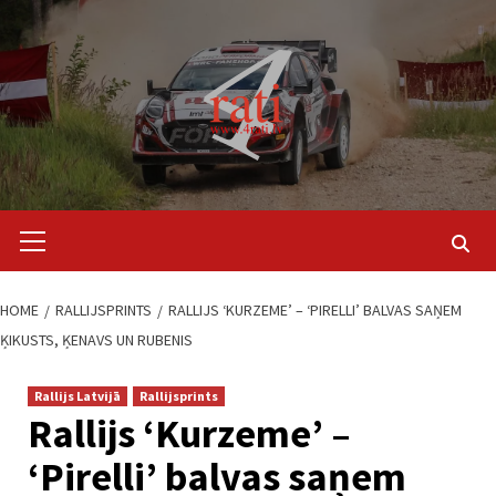
Skip
to
content
Primary
Menu
HOME
RALLIJSPRINTS
RALLIJS ‘KURZEME’ – ‘PIRELLI’ BALVAS SAŅEM
ĶIKUSTS, ĶENAVS UN RUBENIS
Rallijs Latvijā
Rallijsprints
Rallijs ‘Kurzeme’ –
‘Pirelli’ balvas saņem