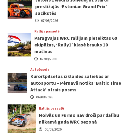
prestižajās ‘Estonian Grand Prix’
sacīkstēs
07/08/2026
Rallijs pasaulē
Paragvajas WRC rallijam pieteiktas 60
ekipāžas, ‘Rally1’ klasē brauks 10
mašīnas
07/08/2026
Autošoseja
Kūrortpilsētas izklaides satiekas ar
autosportu – Pērnavā notiks ‘Baltic Time
Attack’ otrais posms
06/08/2026
Rallijs pasaulē
Noivils un Furmo nav droši par dalību
nākamā gada WRC sezonā
06/08/2026