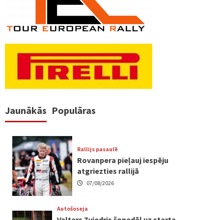
Jaunākās
Populāras
Rallijs pasaulē
Rovanpera pieļauj iespēju
atgriezties rallijā
07/08/2026
Autošoseja
Valters Zviedris šonedēļ uz starta