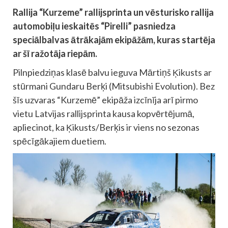
Rallija “Kurzeme” rallijsprinta un vēsturisko rallija
automobiļu ieskaitēs “Pirelli” pasniedza
speciālbalvas ātrākajām ekipāžām, kuras startēja
ar šī ražotāja riepām.
Pilnpiedziņas klasē balvu ieguva Mārtiņš Ķikusts ar
stūrmani Gundaru Berķi (Mitsubishi Evolution). Bez
šīs uzvaras “Kurzemē” ekipāža izcīnīja arī pirmo
vietu Latvijas rallijsprinta kausa kopvērtējumā,
apliecinot, ka Ķikusts/Berķis ir viens no sezonas
spēcīgākajiem duetiem.