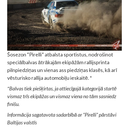
Šosezon “Pirelli” atbalsta sportistus, nodrošinot
speciālbalvas ātrākajām ekipāžām rallijsprinta
pilnpiedziņas un vienas ass piedziņas klasēs, kā arī
vēsturisko rallija automobiļu ieskaitē. *
*Balvas tiek piešķirtas, ja attiecīgajā kategorijā startē
vismaz trīs ekipāžas un vismaz viena no tām sasniedz
finišu.
Informācija sagatavota sadarbībā ar “Pirelli” pārstāvi
Baltijas valstīs