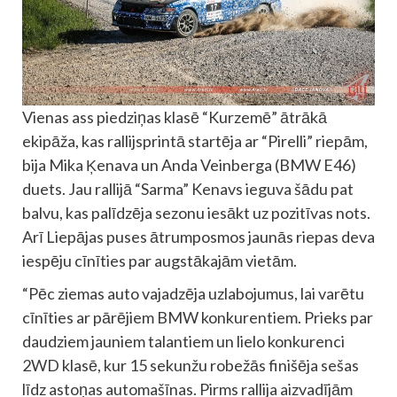
Vienas ass piedziņas klasē “Kurzemē” ātrākā
ekipāža, kas rallijsprintā startēja ar “Pirelli” riepām,
bija Mika Ķenava un Anda Veinberga (BMW E46)
duets. Jau rallijā “Sarma” Kenavs ieguva šādu pat
balvu, kas palīdzēja sezonu iesākt uz pozitīvas nots.
Arī Liepājas puses ātrumposmos jaunās riepas deva
iespēju cīnīties par augstākajām vietām.
“Pēc ziemas auto vajadzēja uzlabojumus, lai varētu
cīnīties ar pārējiem BMW konkurentiem. Prieks par
daudziem jauniem talantiem un lielo konkurenci
2WD klasē, kur 15 sekunžu robežās finišēja sešas
līdz astoņas automašīnas. Pirms rallija aizvadījām