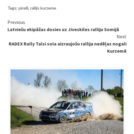
Tags:
pirelli
,
rallijs kurzeme
Continue
Previous
Latviešu ekipāžas dosies uz Jiveskiles ralliju Somijā
Reading
Next
RADEX Rally Talsi sola aizraujošu rallija nedēļas nogali
Kurzemē