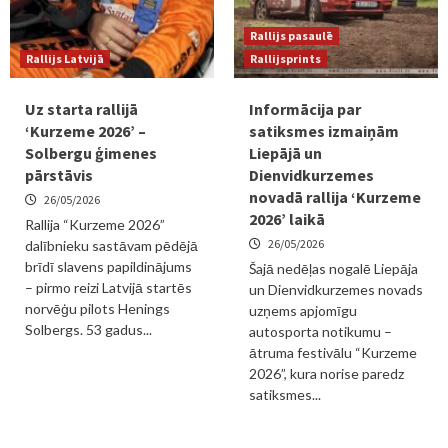
Rallijs pasaulē
Rallijs Latvijā
Rallijsprints
Uz starta rallijā
Informācija par
‘Kurzeme 2026’ –
satiksmes izmaiņām
Solbergu ģimenes
Liepājā un
pārstāvis
Dienvidkurzemes
novadā rallija ‘Kurzeme
26/05/2026
2026’ laikā
Rallija “Kurzeme 2026”
26/05/2026
dalībnieku sastāvam pēdējā
brīdī slavens papildinājums
Šajā nedēļas nogalē Liepāja
– pirmo reizi Latvijā startēs
un Dienvidkurzemes novads
norvēģu pilots Henings
uzņems apjomīgu
Solbergs. 53 gadus...
autosporta notikumu –
ātruma festivālu “Kurzeme
2026”, kura norise paredz
satiksmes...