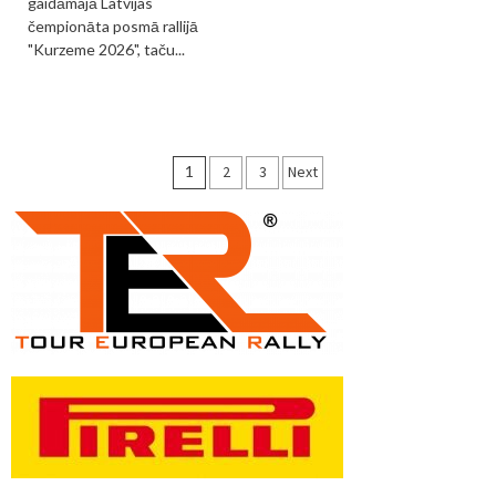
gaidāmajā Latvijas
čempionāta posmā rallijā
"Kurzeme 2026", taču...
Ziņu
1
2
3
Next
numerācija
pēc
lappusēm