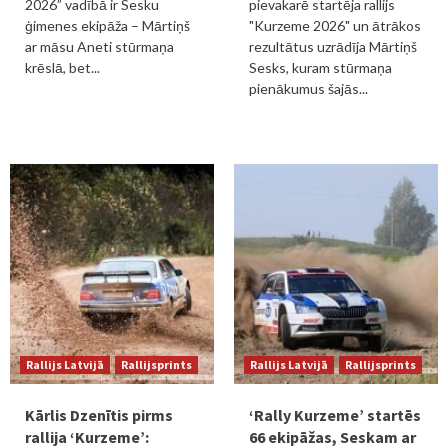
2026” vadībā ir Sesku
pievakarē startēja rallijs
ģimenes ekipāža – Mārtiņš
"Kurzeme 2026" un ātrākos
ar māsu Aneti stūrmaņa
rezultātus uzrādīja Mārtiņš
krēslā, bet...
Sesks, kuram stūrmaņa
pienākumus šajās...
Rallijs Latvijā
Rallijsprints
Rallijs Latvijā
Rallijsprints
Kārlis Dzenītis pirms
‘Rally Kurzeme’ startēs
rallija ‘Kurzeme’:
66 ekipāžas, Seskam ar