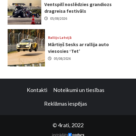
Ventspilī noslēdzies grandiozs
dragreisa festivāls
05/08/2026
Rallijs Latvijā
Mārtiņš Sesks ar rallija auto
viesosies ‘Tet’
05/08/2026
Kontakti
Noteikumi un tiesības
Reklāmas iespējas
© 4rati, 2022
izstrādāts