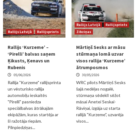
Rallijs Latvijā
Rallijsprints
Rallijs Latvijā
Rallijsprints
Zibziņas
Rallijs ‘Kurzeme’ –
Mārtiņš Sesks ar māsu
‘Pirelli’ balvas saņem
stūrmaņa lomā uzvar
Ķikusts, Ķenavs un
visos rallija ‘Kurzeme’
Rubenis
ātrumposmos
05/06/2026
30/05/2026
Rallija "Kurzeme" rallijsprinta
WRC pilots Mārtiņš Sesks
un vēsturisko rallija
šajā nedēļas nogalē,
automobiļu ieskaitēs
stūrmaņa sēdeklī sēžot
"Pirelli" pasniedza
māsai Anetei Seskai-
speciālbalvas ātrākajām
Rāviņai, izgāja uz starta
ekipāžām, kuras startēja ar
rallijā "Kurzeme", uzvarēja
šī ražotāja riepām.
visos...
Pilnpiedziņas...