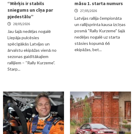
“Mērķis ir stabils
māsu 1. starta numurs
sniegums un cīņa par
27/05/2026
pjedestālu”
Latvijas rallija čempionāta
28/05/2026
un rallijsprinta kausa izcīņas
posmā "Rally Kurzeme" šajā
Jau šajā nedēļas nogalē
nedēļas nogalē uz starta
Liepāja pulcēsies
stāsies kopumā 66
spēcīgākās Latvijas un
ekipāžas, bet...
ārvalstu ekipāžas vienā no
sezonas gaidītākajiem
rallijiem – “Rally Kurzeme”.
Starp...