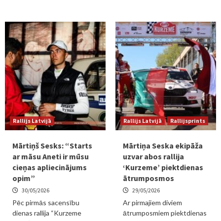
Rallijs Latvijā
Rallijs Latvijā
Rallijsprints
Mārtiņš Sesks: “Starts
Mārtiņa Seska ekipāža
ar māsu Aneti ir mūsu
uzvar abos rallija
cieņas apliecinājums
‘Kurzeme’ piektdienas
opim”
ātrumposmos
30/05/2026
29/05/2026
Pēc pirmās sacensību
Ar pirmajiem diviem
dienas rallija “Kurzeme
ātrumposmiem piektdienas