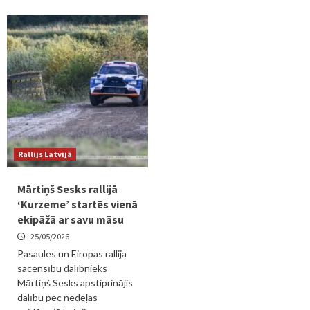
Rallijs Latvijā
Mārtiņš Sesks rallijā
‘Kurzeme’ startēs vienā
ekipāžā ar savu māsu
25/05/2026
Pasaules un Eiropas rallija
sacensību dalībnieks
Mārtiņš Sesks apstiprinājis
dalību pēc nedēļas