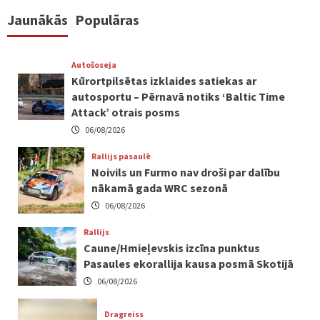
Jaunākās
Populāras
Autošoseja
Kūrortpilsētas izklaides satiekas ar
autosportu – Pērnavā notiks ‘Baltic Time
Attack’ otrais posms
06/08/2026
Rallijs pasaulē
Noivils un Furmo nav droši par dalību
nākamā gada WRC sezonā
06/08/2026
Rallijs
Caune/Hmieļevskis izcīna punktus
Pasaules ekorallija kausa posmā Skotijā
06/08/2026
Dragreiss