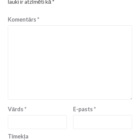
lauki ir atzīmēti kā
*
Komentārs
*
Vārds
*
E-pasts
*
Tīmekļa