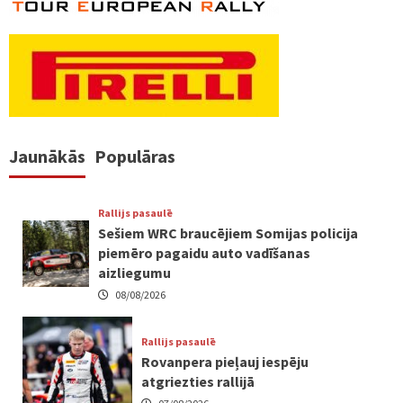
Jaunākās
Populāras
Rallijs pasaulē
Sešiem WRC braucējiem Somijas policija
piemēro pagaidu auto vadīšanas
aizliegumu
08/08/2026
Rallijs pasaulē
Rovanpera pieļauj iespēju
atgriezties rallijā