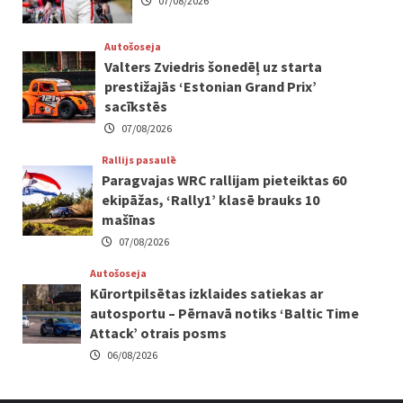
07/08/2026
Autošoseja
Valters Zviedris šonedēļ uz starta
prestižajās ‘Estonian Grand Prix’
sacīkstēs
07/08/2026
Rallijs pasaulē
Paragvajas WRC rallijam pieteiktas 60
ekipāžas, ‘Rally1’ klasē brauks 10
mašīnas
07/08/2026
Autošoseja
Kūrortpilsētas izklaides satiekas ar
autosportu – Pērnavā notiks ‘Baltic Time
Attack’ otrais posms
06/08/2026