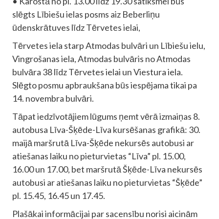
• Karostā no pl. 13.00 līdz 19.30 satiksmei būs
slēgts Lībiešu ielas posms aiz Beberliņu
ūdenskrātuves līdz Tērvetes ielai,
Tērvetes iela starp Atmodas bulvāri un Lībiešu ielu,
Vingrošanas iela, Atmodas bulvāris no Atmodas
bulvāra 38 līdz Tērvetes ielai un Viestura iela.
Slēgto posmu apbraukšana būs iespējama tikai pa
14. novembra bulvāri.
Tāpat iedzīvotājiem lūgums ņemt vērā izmaiņas 8.
autobusa Līva-Šķēde-Līva kursēšanas grafikā: 30.
maijā maršrutā Līva-Šķēde nekursēs autobusi ar
atiešanas laiku no pieturvietas “Līva” pl. 15.00,
16.00 un 17.00, bet maršrutā Šķēde-Līva nekursēs
autobusi ar atiešanas laiku no pieturvietas “Šķēde”
pl. 15.45, 16.45 un 17.45.
Plašākai informācijai par sacensību norisi aicinām