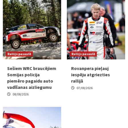
Rallijs pasaulē
Rallijs pasaulē
Sešiem WRC braucējiem
Rovanpera pieļauj
Somijas policija
iespēju atgriezties
piemēro pagaidu auto
rallijā
vadīšanas aizliegumu
07/08/2026
08/08/2026