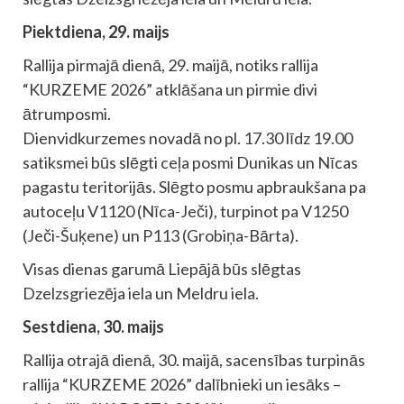
Piektdiena, 29. maijs
Rallija pirmajā dienā, 29. maijā, notiks rallija
“KURZEME 2026” atklāšana un pirmie divi
ātrumposmi.
Dienvidkurzemes novadā no pl. 17.30 līdz 19.00
satiksmei būs slēgti ceļa posmi Dunikas un Nīcas
pagastu teritorijās. Slēgto posmu apbraukšana pa
autoceļu V1120 (Nīca-Ječi), turpinot pa V1250
(Ječi-Šuķene) un P113 (Grobiņa-Bārta).
Visas dienas garumā Liepājā būs slēgtas
Dzelzsgriezēja iela un Meldru iela.
Sestdiena, 30. maijs
Rallija otrajā dienā, 30. maijā, sacensības turpinās
rallija “KURZEME 2026” dalībnieki un iesāks –