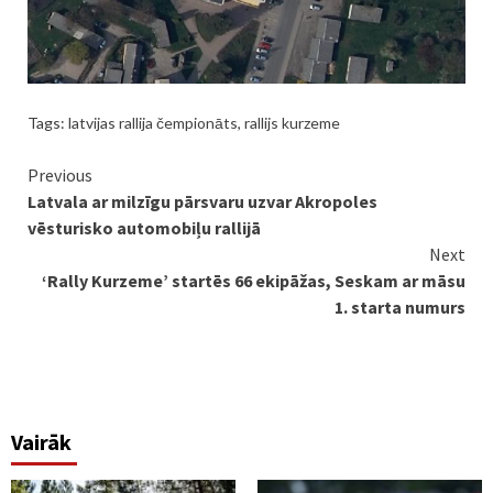
Tags:
latvijas rallija čempionāts
,
rallijs kurzeme
Continue
Previous
Latvala ar milzīgu pārsvaru uzvar Akropoles
Reading
vēsturisko automobiļu rallijā
Next
‘Rally Kurzeme’ startēs 66 ekipāžas, Seskam ar māsu
1. starta numurs
Vairāk