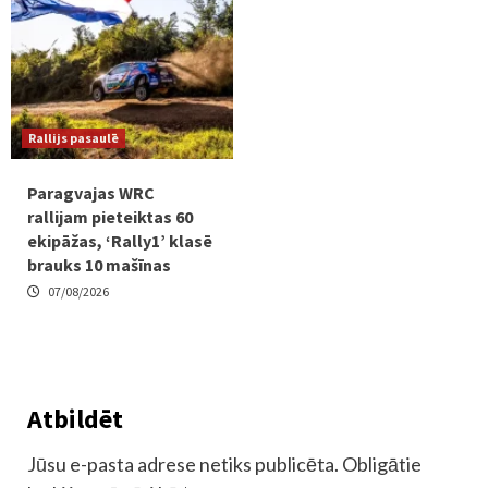
Rallijs pasaulē
Paragvajas WRC
rallijam pieteiktas 60
ekipāžas, ‘Rally1’ klasē
brauks 10 mašīnas
07/08/2026
Atbildēt
Jūsu e-pasta adrese netiks publicēta.
Obligātie