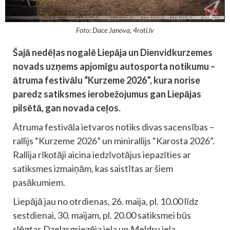
Foto: Dace Janova, 4rati.lv
Šajā nedēļas nogalē Liepāja un Dienvidkurzemes
novads uzņems apjomīgu autosporta notikumu –
ātruma festivālu “Kurzeme 2026”, kura norise
paredz satiksmes ierobežojumus gan Liepājas
pilsētā, gan novada ceļos.
Ātruma festivāla ietvaros notiks divas sacensības –
rallijs “Kurzeme 2026” un minirallijs “Karosta 2026”.
Rallija rīkotāji aicina iedzīvotājus iepazīties ar
satiksmes izmaiņām, kas saistītas ar šiem
pasākumiem.
Liepājā jau no otrdienas, 26. maija, pl. 10.00 līdz
sestdienai, 30. maijam, pl. 20.00 satiksmei būs
slēgtas Dzelzsgriezēja iela un Meldru iela.