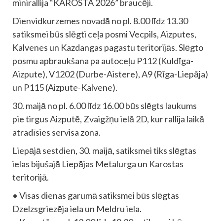
minirallija “KAROSTA 2026” braucēji.
Dienvidkurzemes novadā no pl. 8.00 līdz 13.30
satiksmei būs slēgti ceļa posmi Vecpils, Aizputes,
Kalvenes un Kazdangas pagastu teritorijās. Slēgto
posmu apbraukšana pa autoceļu P112 (Kuldīga-
Aizpute), V1202 (Durbe-Aistere), A9 (Rīga-Liepāja)
un P115 (Aizpute-Kalvene).
30. maijā no pl. 6.00 līdz 16.00 būs slēgts laukums
pie tirgus Aizputē, Zvaigžņu ielā 2D, kur rallija laikā
atradīsies servisa zona.
Liepājā sestdien, 30. maijā, satiksmei tiks slēgtas
ielas bijušajā Liepājas Metalurga un Karostas
teritorijā.
• Visas dienas garumā satiksmei būs slēgtas
Dzelzsgriezēja iela un Meldru iela.