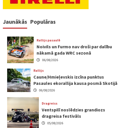
Jaunākās
Populāras
Rallijs pasaulē
Noivils un Furmo nav droši par dalību
nākamā gada WRC sezonā
06/08/2026
Rallijs
Caune/Hmieļevskis izcīna punktus
Pasaules ekorallija kausa posmā Skotijā
06/08/2026
Dragreiss
Ventspilī noslēdzies grandiozs
dragreisa festivāls
05/08/2026