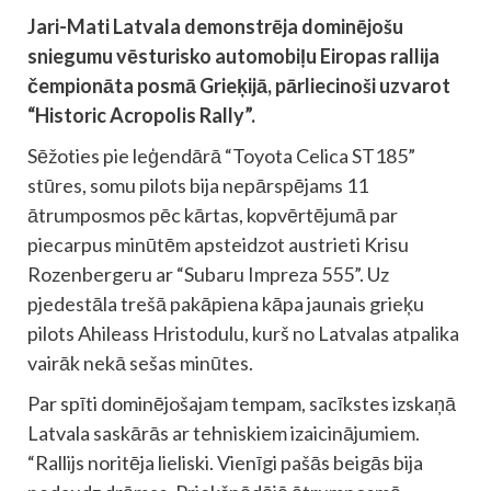
Jari-Mati Latvala demonstrēja dominējošu
sniegumu vēsturisko automobiļu Eiropas rallija
čempionāta posmā Grieķijā, pārliecinoši uzvarot
“Historic Acropolis Rally”.
Sēžoties pie leģendārā “Toyota Celica ST185”
stūres, somu pilots bija nepārspējams 11
ātrumposmos pēc kārtas, kopvērtējumā par
piecarpus minūtēm apsteidzot austrieti Krisu
Rozenbergeru ar “Subaru Impreza 555”. Uz
pjedestāla trešā pakāpiena kāpa jaunais grieķu
pilots Ahileass Hristodulu, kurš no Latvalas atpalika
vairāk nekā sešas minūtes.
Par spīti dominējošajam tempam, sacīkstes izskaņā
Latvala saskārās ar tehniskiem izaicinājumiem.
“Rallijs noritēja lieliski. Vienīgi pašās beigās bija