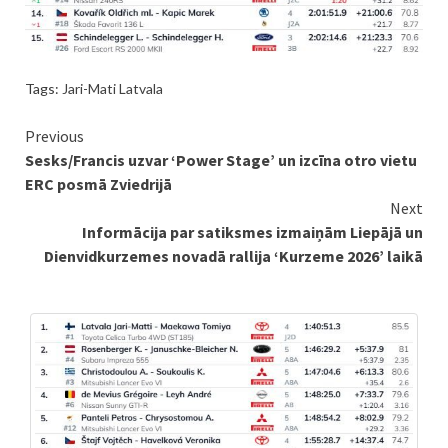
Tags:
Jari-Mati Latvala
Continue
Previous
Sesks/Francis uzvar ‘Power Stage’ un izcīna otro vietu
Reading
ERC posmā Zviedrijā
Next
Informācija par satiksmes izmaiņām Liepājā un
Dienvidkurzemes novadā rallija ‘Kurzeme 2026’ laikā