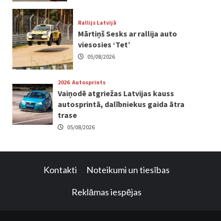
Rallijs Latvijā
Mārtiņš Sesks ar rallija auto
viesosies ‘Tet’
05/08/2026
2026
Autosprints
Vaiņodē atgriežas Latvijas kauss
autosprintā, dalībniekus gaida ātra
trase
05/08/2026
Kontakti
Noteikumi un tiesības
Reklāmas iespējas