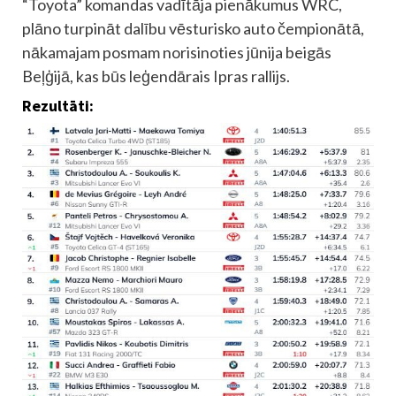
“Toyota” komandas vadītāja pienākumus WRC,
plāno turpināt dalību vēsturisko auto čempionātā,
nākamajam posmam norisinoties jūnija beigās
Beļģijā, kas būs leģendārais Ipras rallijs.
Rezultāti: