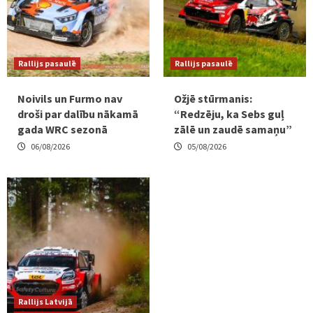
Rallijs pasaulē
Rallijs pasaulē
Noivils un Furmo nav
Ožjē stūrmanis:
droši par dalību nākamā
“Redzēju, ka Sebs guļ
gada WRC sezonā
zālē un zaudē samaņu”
06/08/2026
05/08/2026
Rallijs Latvijā