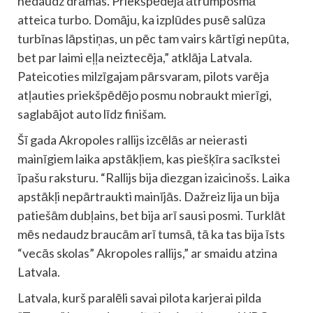
nedaudz drāmas. Priekšpēdējā ātrumposmā
atteica turbo. Domāju, ka izplūdes pusē salūza
turbīnas lāpstiņas, un pēc tam vairs kārtīgi nepūta,
bet par laimi eļļa neiztecēja,” atklāja Latvala.
Pateicoties milzīgajam pārsvaram, pilots varēja
atļauties priekšpēdējo posmu nobraukt mierīgi,
saglabājot auto līdz finišam.
Šī gada Akropoles rallijs izcēlās ar neierasti
mainīgiem laika apstākļiem, kas piešķīra sacīkstei
īpašu raksturu. “Rallijs bija diezgan izaicinošs. Laika
apstākļi nepārtraukti mainījās. Dažreiz lija un bija
patiešām dubļains, bet bija arī sausi posmi. Turklāt
mēs nedaudz braucām arī tumsā, tā ka tas bija īsts
“vecās skolas” Akropoles rallijs,” ar smaidu atzina
Latvala.
Latvala, kurš paralēli savai pilota karjerai pilda