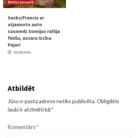
Rallijs pasaulē
Sesks/Francis ar
atjaunoto auto
sasniedz Somijas rallija
finišu, uzvaru izcīna
Pajari
02/08/2026
Atbildēt
Jūsu e-pasta adrese netiks publicēta.
Obligātie
lauki ir atzīmēti kā
*
Komentārs
*