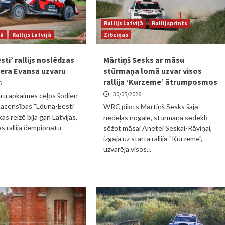
Rallijs Latvijā
Rallijsprints
jā
Rallijs Latvijā
Zibziņas
ti’ rallijs noslēdzas
Mārtiņš Sesks ar māsu
dera Evansa uzvaru
stūrmaņa lomā uzvar visos
rallija ‘Kurzeme’ ātrumposmos
6
30/05/2026
eru apkaimes ceļos šodien
sacensības "Lõuna-Eesti
WRC pilots Mārtiņš Sesks šajā
kas reizē bija gan Latvijas,
nedēļas nogalē, stūrmaņa sēdeklī
as rallija čempionātu
sēžot māsai Anetei Seskai-Rāviņai,
izgāja uz starta rallijā "Kurzeme",
uzvarēja visos...