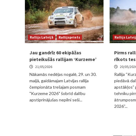
Rallijs Latvijā
Rallijsprints
Rallijs Latvi
Jau gandrīz 60 ekipāžas
Pirms rall
pieteikušās rallijam ‘Kurzeme’
rīkots te
21/05/2026
20/05/202
Nākamās nedēļas nogalē, 29. un 30.
Rallija “Ku
maijā, gaidāmajam Latvijas rallija
piedāvā dal
čempionāta trešajam posmam
apstākļos”
"Kurzeme 2026" šobrīd dalību
tehniku pirm
apstiprinājušas nepilni seši...
ātrumposmā
2026”...