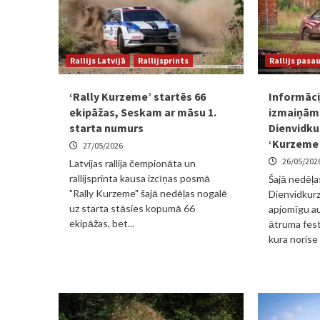
Rallijs Latvijā
Rallijsprints
Rallijs pasa
‘Rally Kurzeme’ startēs 66
Informāci
ekipāžas, Seskam ar māsu 1.
izmaiņām 
starta numurs
Dienvidku
‘Kurzeme 
27/05/2026
26/05/202
Latvijas rallija čempionāta un
rallijsprinta kausa izcīņas posmā
Šajā nedēļa
"Rally Kurzeme" šajā nedēļas nogalē
Dienvidkur
uz starta stāsies kopumā 66
apjomīgu a
ekipāžas, bet...
ātruma fest
kura norise