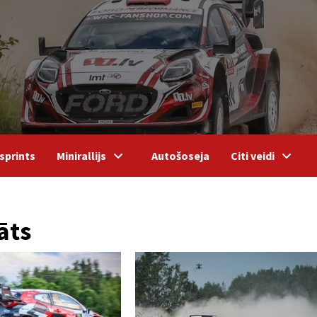
sprints
Minirallijs
Autošoseja
Citi veidi
āts