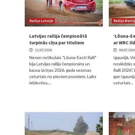
Rallijs Latvijā
Rallijs Balti
Latvijas rallija čempionātā
‘Lõuna-Ees
turpinās cīņa par tituliem
ar WRC lī
11/07/2026
04/07/202
Nesen notikušais "Lõuna-Eesti Ralli"
Igaunijā, V
bija Latvijas rallija čempionāta un
noslēdzās 
kausa izcīņas 2026. gada sezonas
Ralli 2026", 
ceturtais no pieciem posmiem. Laiks
gan Igaunij
ielūkoties,...
ceturtais...