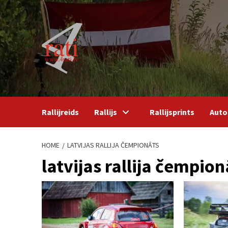
Skip
to
content
Rallijreids
Rallijs
Rallijsprints
Auto
HOME
LATVIJAS RALLIJA ČEMPIONĀTS
latvijas rallija čempion