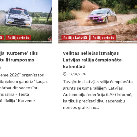
jā
Rallijsprints
Rallijs Latvijā
Rallijsprints
ija ‘Kurzeme’ tiks
Veiktas nelielas izmaiņas
stu ātrumposms
Latvijas rallija čempionāta
kalendārā
6
17/04/2026
rzeme 2026” organizatori
ībniekiem gandrīz “kaujas
Tuvojoties Latvijas rallija čempionāta
 pārbaudīt sacensību
grunts seguma rallijiem, Latvijas
s rallija – testa
Automobiļu federācija (LAF) informē,
. Rallija “Kurzeme
ka tikuši precizēti divu sacensību
norises grafiki, no...