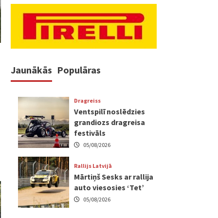
Jaunākās
Populāras
Dragreiss
Ventspilī noslēdzies
grandiozs dragreisa
festivāls
05/08/2026
Rallijs Latvijā
Mārtiņš Sesks ar rallija
auto viesosies ‘Tet’
05/08/2026