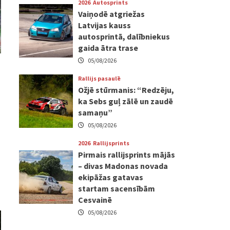
2026
Autosprints
Vaiņodē atgriežas
Latvijas kauss
autosprintā, dalībniekus
gaida ātra trase
05/08/2026
Rallijs pasaulē
Ožjē stūrmanis: “Redzēju,
ka Sebs guļ zālē un zaudē
samaņu”
05/08/2026
2026
Rallijsprints
Pirmais rallijsprints mājās
– divas Madonas novada
ekipāžas gatavas
startam sacensībām
Cesvainē
05/08/2026