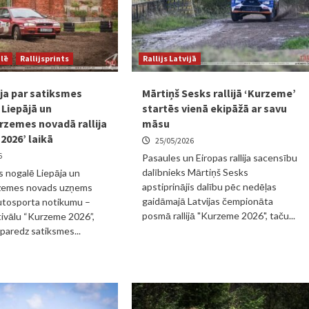
ulē
Rallijsprints
Rallijs Latvijā
ja par satiksmes
Mārtiņš Sesks rallijā ‘Kurzeme’
Liepājā un
startēs vienā ekipāžā ar savu
rzemes novadā rallija
māsu
2026’ laikā
25/05/2026
6
Pasaules un Eiropas rallija sacensību
dalībnieks Mārtiņš Sesks
s nogalē Liepāja un
apstiprinājis dalību pēc nedēļas
zemes novads uzņems
gaidāmajā Latvijas čempionāta
utosporta notikumu –
posmā rallijā "Kurzeme 2026", taču...
ivālu “Kurzeme 2026”,
 paredz satiksmes...