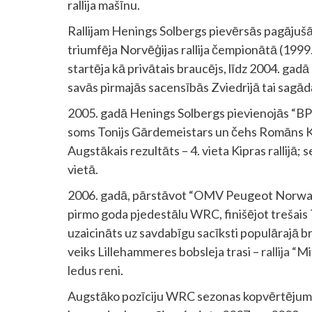
rallija mašīnu.
Rallijam Henings Solbergs pievērsās pagājušā
triumfēja Norvēģijas rallija čempionātā (1999.
startēja kā privātais braucējs, līdz 2004. ga
savās pirmajās sacensībās Zviedrijā tai sagād
2005. gadā Henings Solbergs pievienojās “BP 
soms Tonijs Gārdemeistars un čehs Romāns Kr
Augstākais rezultāts – 4. vieta Kipras rallijā
vietā.
2006. gadā, pārstāvot “OMV Peugeot Norway 
pirmo goda pjedestālu WRC, finišējot trešais T
uzaicināts uz savdabīgu sacīksti populārajā br
veiks Lillehammeres bobsleja trasi –
rallija “
ledus reni
.
Augstāko pozīciju WRC sezonas kopvērtējumā