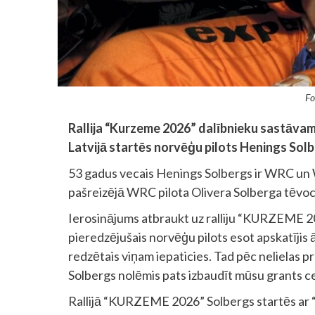
Fo
Rallija “Kurzeme 2026” dalībnieku sastāvam 
Latvijā startēs norvēģu pilots Henings Solb
53 gadus vecais Henings Solbergs ir WRC un
pašreizējā WRC pilota Olivera Solberga tēvoc
Ierosinājums atbraukt uz ralliju “KURZEME 2
pieredzējušais norvēģu pilots esot apskatīji
redzētais viņam iepaticies. Tad pēc nelielas 
Solbergs nolēmis pats izbaudīt mūsu grants ce
Rallijā “KURZEME 2026” Solbergs startēs ar 