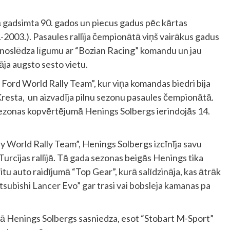
 gadsimta 90. gados un piecus gadus pēc kārtas
-2003.). Pasaules rallija čempionātā viņš vairākus gadus
dā noslēdza līgumu ar “Bozian Racing” komandu un jau
āja augsto sesto vietu.
Ford World Rally Team”, kur viņa komandas biedri bija
esta, un aizvadīja pilnu sezonu pasaules čempionātā.
; sezonas kopvērtējumā Henings Solbergs ierindojās 14.
World Rally Team”, Henings Solbergs izcīnīja savu
urcijas rallijā. Tā gada sezonas beigās Henings tika
itu auto raidījumā “Top Gear”, kurā salīdzināja, kas ātrāk
Mitsubishi Lancer Evo” gar trasi vai bobsleja kamanas pa
 Henings Solbergs sasniedza, esot “Stobart M-Sport”