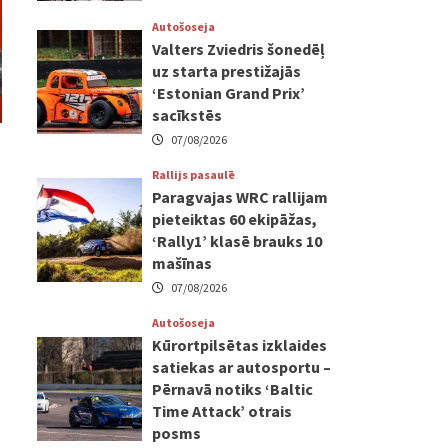
Autošoseja
Valters Zviedris šonedēļ
uz starta prestižajās
‘Estonian Grand Prix’
sacīkstēs
07/08/2026
Rallijs pasaulē
Paragvajas WRC rallijam
pieteiktas 60 ekipāžas,
‘Rally1’ klasē brauks 10
mašīnas
07/08/2026
Autošoseja
Kūrortpilsētas izklaides
satiekas ar autosportu –
Pērnavā notiks ‘Baltic
Time Attack’ otrais
posms