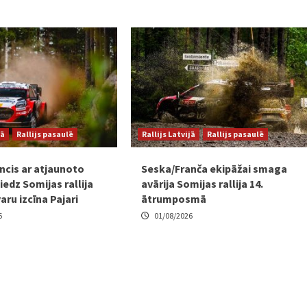
jā
Rallijs pasaulē
Rallijs Latvijā
Rallijs pasaulē
ncis ar atjaunoto
Seska/Franča ekipāžai smaga
edz Somijas rallija
avārija Somijas rallija 14.
varu izcīna Pajari
ātrumposmā
6
01/08/2026