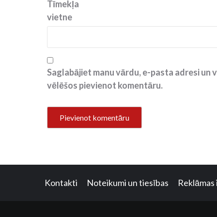
Tīmekļa
vietne
Saglabājiet manu vārdu, e-pasta adresi un v
vēlēšos pievienot komentāru.
Kontakti
Noteikumi un tiesības
Reklāmas 