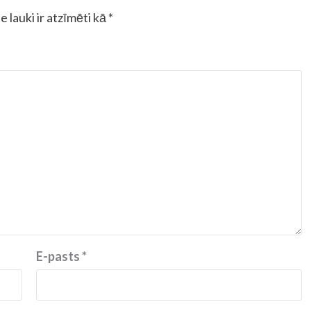
e lauki ir atzīmēti kā
*
E-pasts
*