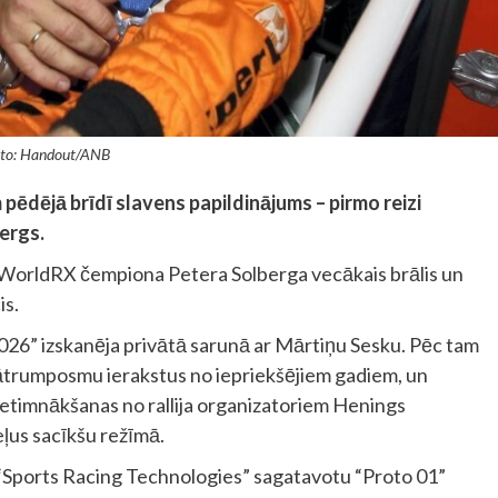
to: Handout/ANB
pēdējā brīdī slavens papildinājums – pirmo reizi
ergs.
 WorldRX čempiona Petera Solberga vecākais brālis un
is.
026” izskanēja privātā sarunā ar Mārtiņu Sesku. Pēc tam
s ātrumposmu ierakstus no iepriekšējiem gadiem, un
pretimnākšanas no rallija organizatoriem Henings
ļus sacīkšu režīmā.
“Sports Racing Technologies” sagatavotu “Proto 01”