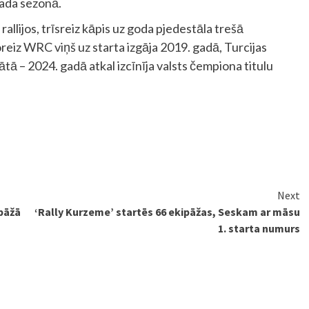
gada sezonā.
lijos, trīsreiz kāpis uz goda pjedestāla trešā
eiz WRC viņš uz starta izgāja 2019. gadā, Turcijas
ātā – 2024. gadā atkal izcīnīja valsts čempiona titulu
Next
ipāžā
‘Rally Kurzeme’ startēs 66 ekipāžas, Seskam ar māsu
1. starta numurs