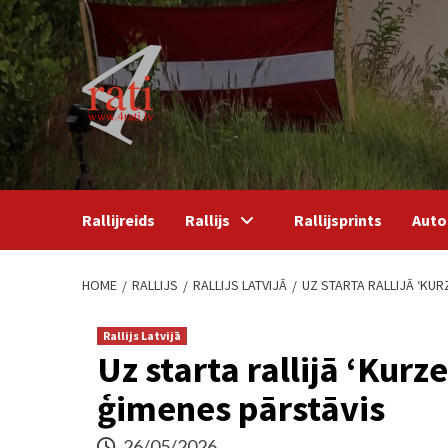
Skip
to
content
Rallijreids
Rallijs
Rallijsprints
Auto
HOME
RALLIJS
RALLIJS LATVIJĀ
UZ STARTA RALLIJĀ ‘KU
Rallijs Latvijā
Uz starta rallijā ‘Kur
ģimenes pārstāvis
26/05/2026