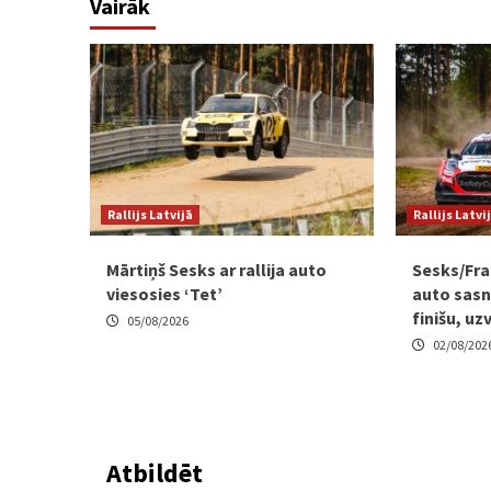
Vairāk
Rallijs Latvijā
Rallijs Latvi
Mārtiņš Sesks ar rallija auto
Sesks/Fra
viesosies ‘Tet’
auto sasni
finišu, uz
05/08/2026
02/08/202
Atbildēt