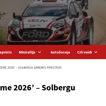
sprints
Minirallijs
Autošoseja
Citi veidi
RZEME 2026’ – SOLBERGU ĢIMENES PĀRSTĀVIS
zeme 2026’ – Solbergu