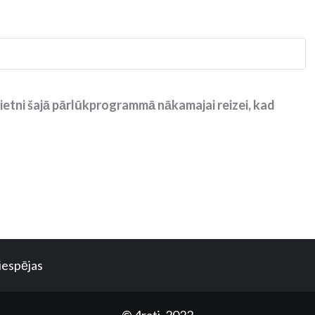
ietni šajā pārlūkprogrammā nākamajai reizei, kad
iespējas