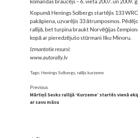
komandas braucējs – 6. vieta 2007. un 2009. 
Kopumā Henings Solbergs startējis 133 WRC ral
pakāpiena, uzvarējis 33 ātrumposmos. Pēdējor
rallijā, bet turpina braukt Norvēģijas čempion
kopā ar pieredzējušo stūrmani Ilku Minoru.
Izmantotie resursi:
www.autorally.lv
Tags:
Henings Solbergs
,
rallijs kurzeme
Continue
Previous
Mārtiņš Sesks rallijā ‘Kurzeme’ startēs vienā ek
Reading
ar savu māsu