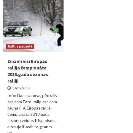
Rallijs pasaulē
Zināmi visi Eiropas
rallija čempionāta
2013.gada sezonas
ralliji
16/12/2012
Info: Dace Janova, pēc rally-
erc.com Foto: rally-erc.com
Jaunā FIA Eiropas rallija
čempionāta 2013.gada
sezonu veidos trīspadsmit
aizraujoši asfalta, grants
un...