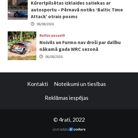
Kūrortpilsētas izklaides satiekas ar
autosportu – Pērnavā notiks ‘Baltic Time
Attack’ otrais posms
06/08/2026
Rallijs pasaulē
Noivils un Furmo nav droši par dalību
nākamā gada WRC sezonā
06/08/2026
Kontakti
Noteikumi un tiesības
Reklāmas iespējas
© 4rati, 2022
izstrādāts