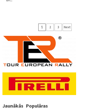
Ziņu
1
2
3
Next
numerācija
pēc
lappusēm
Jaunākās
Populāras