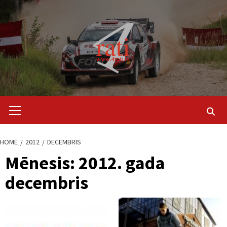
Skip
to
content
Primary
Menu
HOME
2012
DECEMBRIS
Mēnesis:
2012. gada
decembris