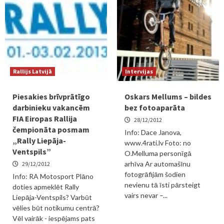
Rallijs Latvijā
Intervijas
Piesakies brīvprātīgo
Oskars Mellums – bildes
darbinieku vakancēm
bez fotoaparāta
FIA Eiropas Rallija
28/12/2012
čempionāta posmam
Info: Dace Janova,
„Rally Liepāja-
www.4rati.lv Foto: no
Ventspils”
O.Melluma personīgā
arhīva Ar automašīnu
29/12/2012
fotogrāfijām šodien
Info: RA Motosport Plāno
nevienu tā īsti pārsteigt
doties apmeklēt Rally
vairs nevar –...
Liepāja-Ventspils? Varbūt
vēlies būt notikumu centrā?
Vēl vairāk - iespējams pats