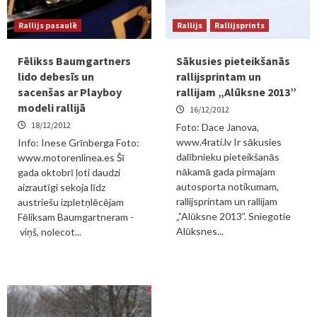
Rallijs pasaulē
Rallijs
Rallijsprints
Fēlikss Baumgartners
Sākusies pieteikšanās
lido debesīs un
rallijsprintam un
sacenšas ar Playboy
rallijam „Alūksne 2013”
modeli rallijā
16/12/2012
18/12/2012
Foto: Dace Janova,
www.4rati.lv Ir sākusies
Info: Inese Grīnberga Foto:
dalībnieku pieteikšanās
www.motorenlinea.es Šī
nākamā gada pirmajam
gada oktobrī ļoti daudzi
autosporta notikumam,
aizrautīgi sekoja līdz
rallijsprintam un rallijam
austriešu izpletņlēcējam
„”Alūksne 2013”. Sniegotie
Fēliksam Baumgartneram -
Alūksnes...
viņš, nolecot...