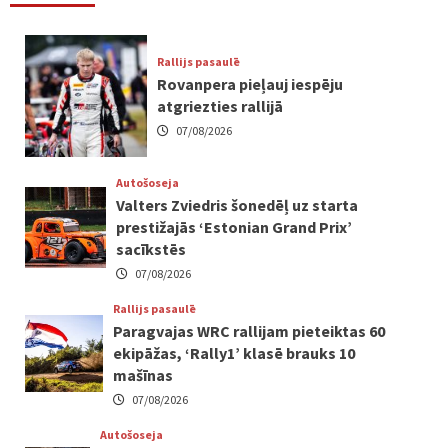
Rallijs pasaulē
Rovanpera pieļauj iespēju
atgriezties rallijā
07/08/2026
Autošoseja
Valters Zviedris šonedēļ uz starta
prestižajās ‘Estonian Grand Prix’
sacīkstēs
07/08/2026
Rallijs pasaulē
Paragvajas WRC rallijam pieteiktas 60
ekipāžas, ‘Rally1’ klasē brauks 10
mašīnas
07/08/2026
Autošoseja