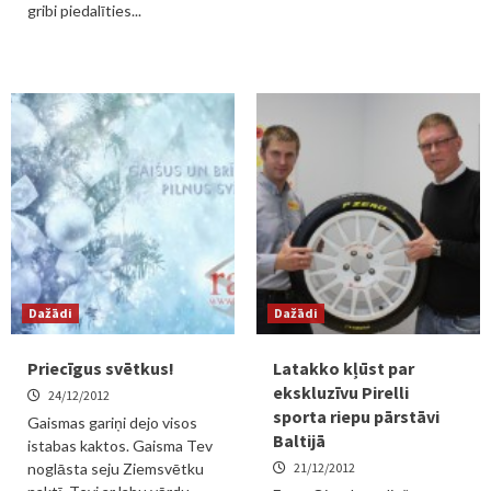
gribi piedalīties...
Dažādi
Dažādi
Priecīgus svētkus!
Latakko kļūst par
ekskluzīvu Pirelli
24/12/2012
sporta riepu pārstāvi
Gaismas gariņi dejo visos
Baltijā
istabas kaktos. Gaisma Tev
noglāsta seju Ziemsvētku
21/12/2012