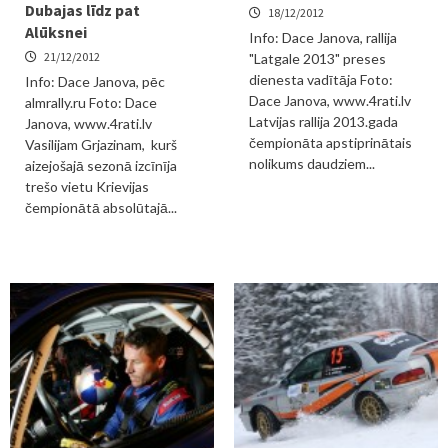
Dubajas līdz pat
18/12/2012
Alūksnei
Info: Dace Janova, rallija
21/12/2012
"Latgale 2013" preses
dienesta vadītāja Foto:
Info: Dace Janova, pēc
Dace Janova, www.4rati.lv
almrally.ru Foto: Dace
Latvijas rallija 2013.gada
Janova, www.4rati.lv
čempionāta apstiprinātais
Vasilijam Grjazinam, kurš
nolikums daudziem...
aizejošajā sezonā izcīnīja
trešo vietu Krievijas
čempionātā absolūtajā...