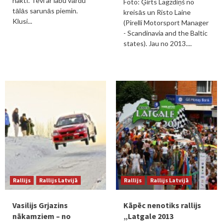
naktī. Tevi ar labu vārdu
Foto: Ģirts Lagzdiņš no
tālās sarunās piemin.
kreisās un Risto Laine
Klusi...
(Pirelli Motorsport Manager
- Scandinavia and the Baltic
states). Jau no 2013....
Rallijs
Rallijs Latvijā
Rallijs
Rallijs Latvijā
Vasilijs Grjazins
Kāpēc nenotiks rallijs
nākamziem – no
„Latgale 2013