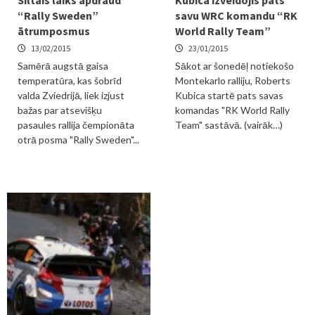
Siltais laiks apdraud
Kubica izveidojis pats
“Rally Sweden”
savu WRC komandu “RK
ātrumposmus
World Rally Team”
13/02/2015
23/01/2015
Samērā augstā gaisa
Sākot ar šonedēļ notiekošo
temperatūra, kas šobrīd
Montekarlo ralliju, Roberts
valda Zviedrijā, liek izjust
Kubica startē pats savas
bažas par atsevišķu
komandas "RK World Rally
pasaules rallija čempionāta
Team" sastāvā. (vairāk…)
otrā posma "Rally Sweden"...