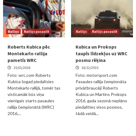
Rallijs
Rallijs pasaulē
Rallijs
Rallijs pasaulē
Roberts Kubica pēc
Kubica un Prokops
Montekarlo rallija
taupīs līdzekļus uz WRC
pametīs WRC
posmu rēķina
15/01/2016
16/12/2015
Foto: wrc.com Roberts
Foto: motorsport.com
Kubica šogad piedalīsies
Pasaules rallija čempionāta
Montekarlo rallijā, tomēr tas
privātbraucēji Roberts
visticamāk būs viņa
Kubica un Martins Prokops
vienīgais starts pasaules
2016. gada sezonā neplāno
rallija čempionātā (WRC)
piedalīties visos posmos,
2016....
tādā veidā...