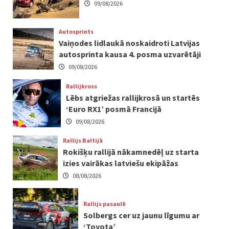
09/08/2026
Autosprints
Vaiņodes lidlaukā noskaidroti Latvijas
autosprinta kausa 4. posma uzvarētāji
09/08/2026
Rallijkross
Lēbs atgriežas rallijkrosā un startēs
‘Euro RX1’ posmā Francijā
09/08/2026
Rallijs Baltijā
Rokišķu rallijā nākamnedēļ uz starta
izies vairākas latviešu ekipāžas
08/08/2026
Rallijs pasaulē
Solbergs cer uz jaunu līgumu ar
‘Toyota’