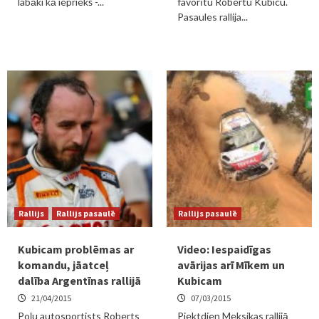
labāki kā iepriekš -...
favorītu Robertu Kubicu.
Pasaules rallija...
Rallijs
Rallijs pasaulē
Rallijs pasaulē
Kubicam problēmas ar
Video: Iespaidīgas
komandu, jāatceļ
avārijas arī Mīkem un
dalība Argentīnas rallijā
Kubicam
21/04/2015
07/03/2015
Poļu autosportists Roberts
Piektdien Meksikas rallijā