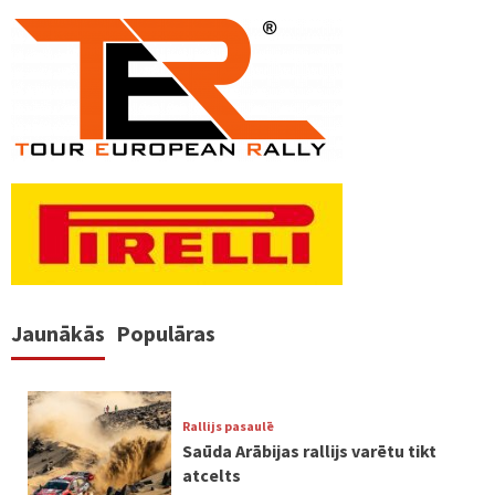
numerācija
pēc
lappusēm
Jaunākās
Populāras
Rallijs pasaulē
Saūda Arābijas rallijs varētu tikt
atcelts