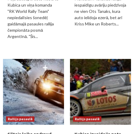
Kubica un viņa komanda
iespaidīgu avāriju piedzīvoja
"RK World Rally Team"
ne vien Ots Tanaks, kura
nepiedalīsies šonedēļ
auto ielidoja ezerā, bet arī
gaidāmajā pasaules rallija
Kriss Mīke un Roberts...
čempionāta posmā
Argentīnā. "Šis...
Rallijs pasaulē
Rallijs pasaulē