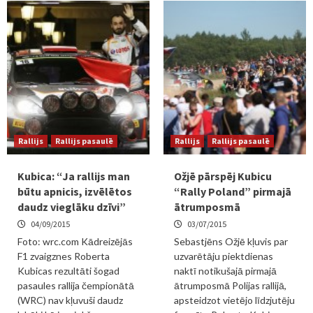
Rallijs
Rallijs pasaulē
Rallijs
Rallijs pasaulē
Kubica: “Ja rallijs man
Ožjē pārspēj Kubicu
būtu apnicis, izvēlētos
“Rally Poland” pirmajā
daudz vieglāku dzīvi”
ātrumposmā
04/09/2015
03/07/2015
Foto: wrc.com Kādreizējās
Sebastjēns Ožjē kļuvis par
F1 zvaigznes Roberta
uzvarētāju piektdienas
Kubicas rezultāti šogad
naktī notikušajā pirmajā
pasaules rallija čempionātā
ātrumposmā Polijas rallijā,
(WRC) nav kļuvuši daudz
apsteidzot vietējo līdzjutēju