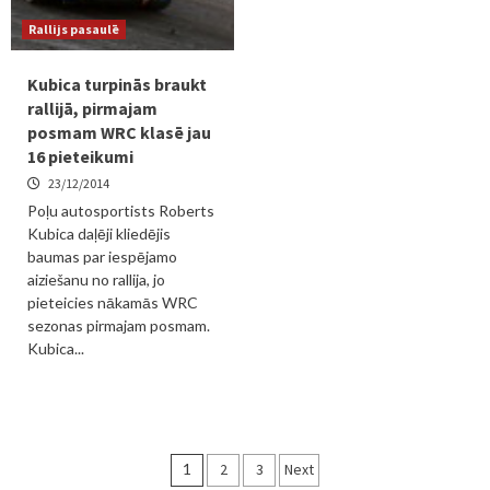
Rallijs pasaulē
Kubica turpinās braukt
rallijā, pirmajam
posmam WRC klasē jau
16 pieteikumi
23/12/2014
Poļu autosportists Roberts
Kubica daļēji kliedējis
baumas par iespējamo
aiziešanu no rallija, jo
pieteicies nākamās WRC
sezonas pirmajam posmam.
Kubica...
Ziņu
1
2
3
Next