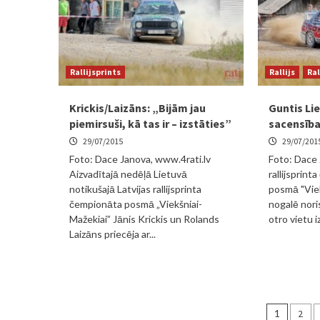
Rallijsprints
Rallijs
Ral
Krickis/Laizāns: „Bijām jau
Guntis Lie
piemirsuši, kā tas ir – izstāties”
sacensība
29/07/2015
29/07/201
Foto: Dace Janova, www.4rati.lv
Foto: Dace J
Aizvadītajā nedēļā Lietuvā
rallijsprin
notikušajā Latvijas rallijsprinta
posmā "Viek
čempionāta posmā „Viekšniai-
nogalē nori
Mažekiai” Jānis Krickis un Rolands
otro vietu iz
Laizāns priecēja ar...
Ziņu
1
2