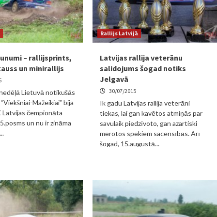
Rallijs Latvijā
unumi – rallijsprints,
Latvijas rallija veterānu
auss un minirallijs
salidojums šogad notiks
Jelgavā
5
30/07/2015
nedēļā Lietuvā notikušās
“Viekšniai-Mažeikiai” bija
Ik gadu Latvijas rallija veterāni
 Latvijas čempionāta
tiekas, lai gan kavētos atmiņās par
ā 5.posms un nu ir zināma
savulaik piedzīvoto, gan azartiski
..
mērotos spēkiem sacensībās. Arī
šogad, 15.augustā...