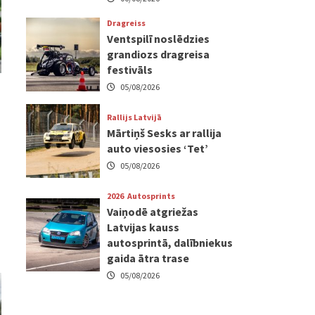
Dragreiss
Ventspilī noslēdzies
grandiozs dragreisa
festivāls
05/08/2026
Rallijs Latvijā
Mārtiņš Sesks ar rallija
auto viesosies ‘Tet’
05/08/2026
2026
Autosprints
Vaiņodē atgriežas
Latvijas kauss
autosprintā, dalībniekus
gaida ātra trase
05/08/2026