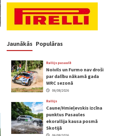
Jaunākās
Populāras
Rallijs pasaulē
Noivils un Furmo nav droši
par dalību nākamā gada
WRC sezonā
06/08/2026
Rallijs
Caune/Hmieļevskis izcīna
punktus Pasaules
ekorallija kausa posmā
Skotijā
06/08/2026