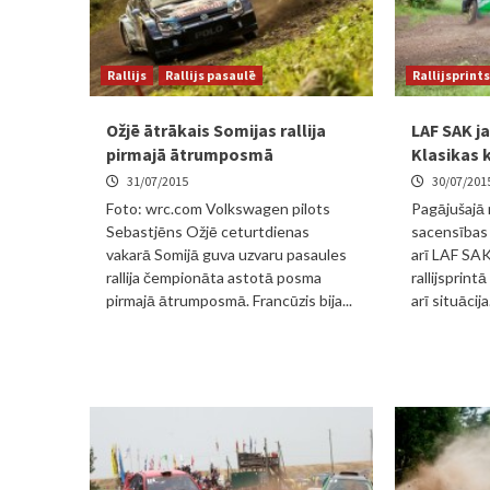
Rallijs
Rallijs pasaulē
Rallijsprints
Ožjē ātrākais Somijas rallija
LAF SAK ja
pirmajā ātrumposmā
Klasikas k
31/07/2015
30/07/201
Foto: wrc.com Volkswagen pilots
Pagājušajā 
Sebastjēns Ožjē ceturtdienas
sacensības 
vakarā Somijā guva uzvaru pasaules
arī LAF SAK
rallija čempionāta astotā posma
rallijsprint
pirmajā ātrumposmā. Francūzis bija...
arī situācija.