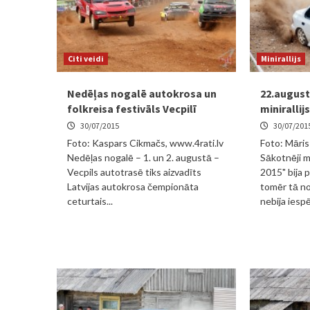
Citi veidi
Minirallijs
Nedēļas nogalē autokrosa un
22.august
folkreisa festivāls Vecpilī
miniralli
30/07/2015
30/07/201
Foto: Kaspars Cikmačs, www.4rati.lv
Foto: Māris
Nedēļas nogalē – 1. un 2. augustā –
Sākotnēji m
Vecpils autotrasē tiks aizvadīts
2015" bija 
Latvijas autokrosa čempionāta
tomēr tā no
ceturtais...
nebija iespē