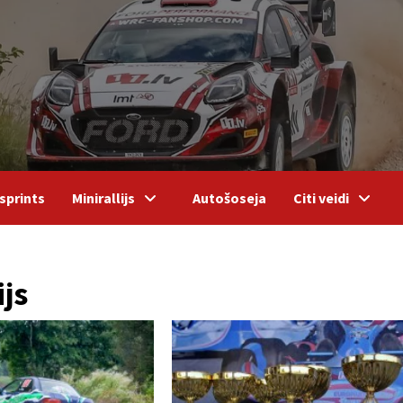
sprints
Minirallijs
Autošoseja
Citi veidi
ijs