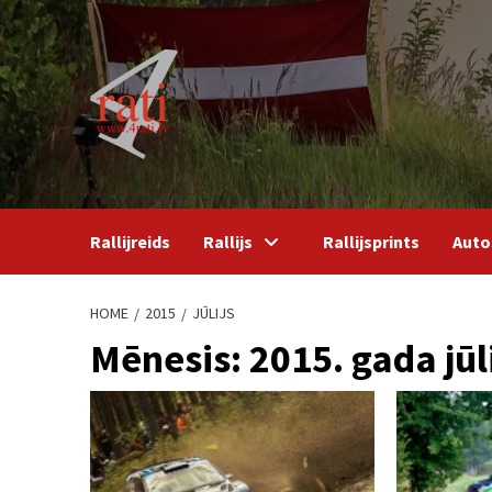
Skip
to
content
Rallijreids
Rallijs
Rallijsprints
Auto
HOME
2015
JŪLIJS
Mēnesis:
2015. gada jūl