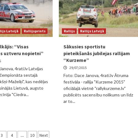
lijs Latvijā
Rallijsprints
Rallijs
Rallijs Latvijā
lkājis: “Visas
Sākusies sportistu
s uztveru nopietni”
pieteikšanās jubilejas rallijam
“Kurzeme”
5
29/07/2015
anova, 4rati.lv Latvijas
ta čempionāta sestajā
Foto: Dace Janova, 4rati.lv Ātruma
šņi-Mažeiķi", kas nedēļas
festivāla - rallija "Kurzeme 2015"
sinājās Lietuvā, augsto
oficiālajā vietnē "rallykurzeme.lv"
cīnīja "Ciedra...
publicēts sacensību nolikums un līdz
ar to...
3
4
…
10
Next