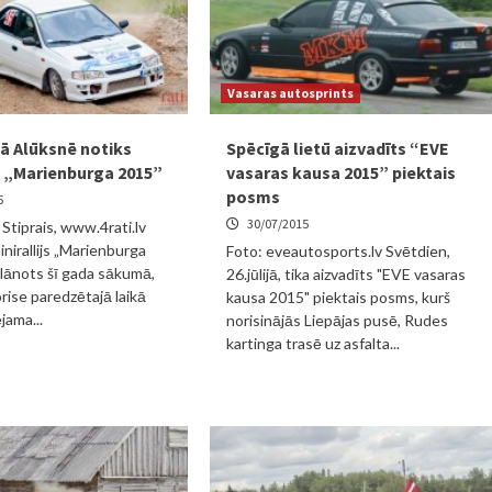
Vasaras autosprints
ā Alūksnē notiks
Spēcīgā lietū aizvadīts “EVE
js „Marienburga 2015”
vasaras kausa 2015” piektais
posms
5
30/07/2015
 Stiprais, www.4rati.lv
inirallijs „Marienburga
Foto: eveautosports.lv Svētdien,
plānots šī gada sākumā,
26.jūlijā, tika aizvadīts "EVE vasaras
rise paredzētajā laikā
kausa 2015" piektais posms, kurš
jama...
norisinājās Liepājas pusē, Rudes
kartinga trasē uz asfalta...