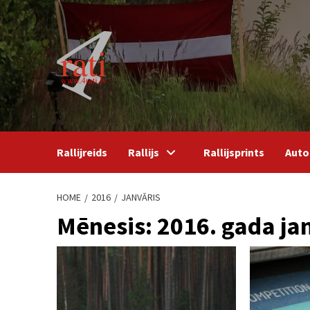
Skip
to
content
Rallijreids
Rallijs
Rallijsprints
Auto
HOME
2016
JANVĀRIS
Mēnesis:
2016. gada ja