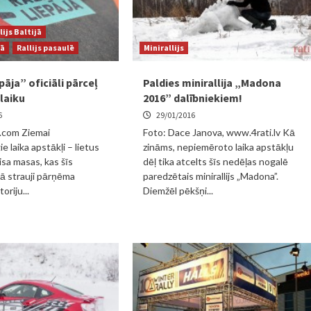
lijs Baltijā
jā
Rallijs pasaulē
Minirallijs
pāja” oficiāli pārceļ
Paldies minirallija „Madona
laiku
2016” dalībniekiem!
6
29/01/2016
c.com Ziemai
Foto: Dace Janova, www.4rati.lv Kā
e laika apstākļi – lietus
zināms, nepiemēroto laika apstākļu
isa masas, kas šīs
dēļ tika atcelts šīs nedēļas nogalē
kā strauji pārņēma
paredzētais minirallijs „Madona”.
toriju...
Diemžēl pēkšņi...