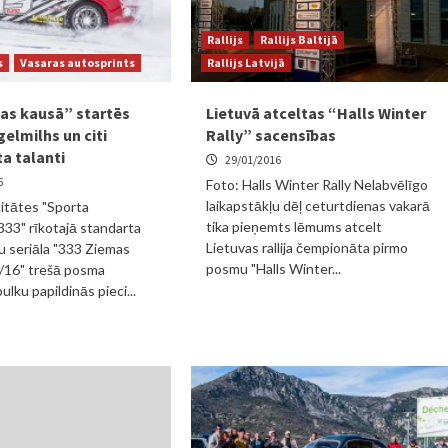
Rallijs
Rallijs Baltijā
s
Vasaras autosprints
Rallijs Latvijā
as kausā” startēs
Lietuvā atceltas “Halls Winter
gelmilhs un citi
Rally” sacensības
a talanti
29/01/2016
6
Foto: Halls Winter Rally Nelabvēlīgo
laikapstākļu dēļ ceturtdienas vakarā
citātes "Sporta
tika pieņemts lēmums atcelt
33" rīkotajā standarta
Lietuvas rallija čempionāta pirmo
u seriāla "333 Ziemas
posmu "Halls Winter...
/16" trešā posma
ulku papildinās pieci...