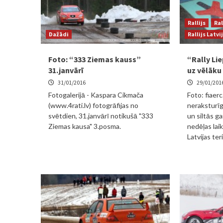
Rallijs
Ral
Dažādi
Rallijs Latvi
Foto: “333 Ziemas kauss”
“Rally Lie
31.janvārī
uz vēlāku 
31/01/2016
29/01/201
Fotogalerijā - Kaspara Cikmača
Foto: fiaer
(www.4rati.lv) fotogrāfijas no
neraksturīgi
svētdien, 31.janvārī notikušā "333
un siltās ga
Ziemas kausa" 3.posma.
nedēļas lai
Latvijas teri