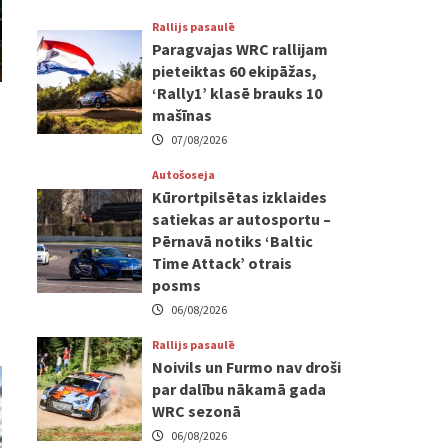
Rallijs pasaulē
Paragvajas WRC rallijam
pieteiktas 60 ekipāžas,
‘Rally1’ klasē brauks 10
mašīnas
07/08/2026
Autošoseja
Kūrortpilsētas izklaides
satiekas ar autosportu –
Pērnavā notiks ‘Baltic
Time Attack’ otrais
posms
06/08/2026
Rallijs pasaulē
Noivils un Furmo nav droši
par dalību nākamā gada
WRC sezonā
06/08/2026