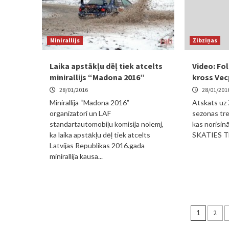
Minirallijs
Zibziņas
Laika apstākļu dēļ tiek atcelts
Video: Fo
minirallijs “Madona 2016”
kross Vecp
28/01/2016
28/01/201
Minirallija “Madona 2016”
Atskats uz 
organizatori un LAF
sezonas tre
standartautomobiļu komisija nolemj,
kas norisin
ka laika apstākļu dēļ tiek atcelts
SKATIES T
Latvijas Republikas 2016.gada
minirallija kausa...
Ziņu
1
2