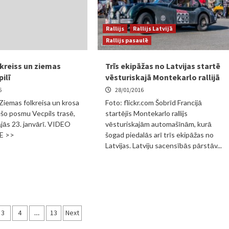
Rallijs
Rallijs Latvijā
Rallijs pasaulē
lkreiss un ziemas
Trīs ekipāžas no Latvijas startē
ilī
vēsturiskajā Montekarlo rallijā
6
28/01/2016
Ziemas folkreisa un krosa
Foto: flickr.com Šobrīd Francijā
šo posmu Vecpils trasē,
startējis Montekarlo rallijs
ājās 23. janvārī. VIDEO
vēsturiskajām automašīnām, kurā
E >>
šogad piedalās arī trīs ekipāžas no
Latvijas. Latviju sacensībās pārstāv...
3
4
…
13
Next