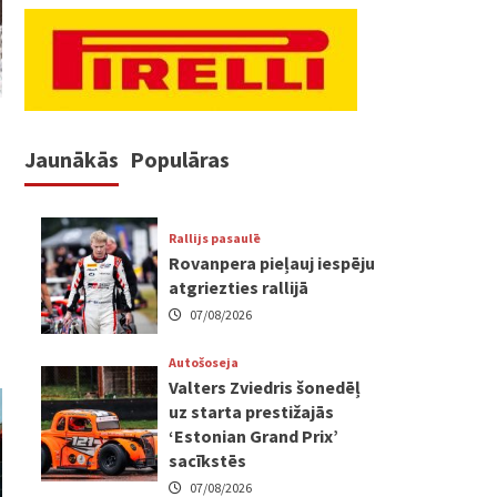
Jaunākās
Populāras
Rallijs pasaulē
Rovanpera pieļauj iespēju
atgriezties rallijā
07/08/2026
Autošoseja
Valters Zviedris šonedēļ
uz starta prestižajās
‘Estonian Grand Prix’
sacīkstēs
07/08/2026