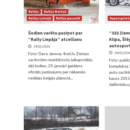
Rallijs
Rallijs Baltijā
Rallijs Latvijā
Rallijs pasaulē
Supersprint
Šodien varētu paziņot par
“333 Ziem
“Rally Liepāja” atcelšanu
Klipa, Šlē
autosport
29/01/2016
29/01/201
Foto: Dace Janova, 4rati.lv Ziemas
sacīkstēm neatbilstošu laikapstākļu
Foto: publi
dēļ šodien, 29. janvārī gaidāms
kompleksa 3
oficiāls paziņojums par nākamās
auto sacīkš
nedēļas beigās plānotā...
kauss 2015
dalībnieku p