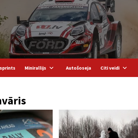
sprints
Minirallijs
Autošoseja
Citi veidi
nvāris