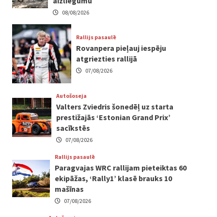
aizliegumu
08/08/2026
Rallijs pasaulē
Rovanpera pieļauj iespēju
atgriezties rallijā
07/08/2026
Autošoseja
Valters Zviedris šonedēļ uz starta
prestižajās ‘Estonian Grand Prix’
sacīkstēs
07/08/2026
Rallijs pasaulē
Paragvajas WRC rallijam pieteiktas 60
ekipāžas, ‘Rally1’ klasē brauks 10
mašīnas
07/08/2026