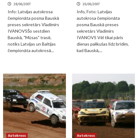
28/06/2007
26/06/2007
Info: Latvijas autokrosa
Info, Foto: Latvijas
čempionāta posma Bauskā
autokrosa čempionāta
preses sekretārs Vladimirs
posma Bauskā preses
IVANOVSŠo sestdien
sekretārs Vladimirs
Bauskā, "Mūsas" trasē,
IVANOVS Vēl tikai pāris
notiks Latvijas un Baltijas
dienas palikušas līdz brīdim,
čempionāta autokrosā...
kad Bauskā,...
Autokross
Autokross