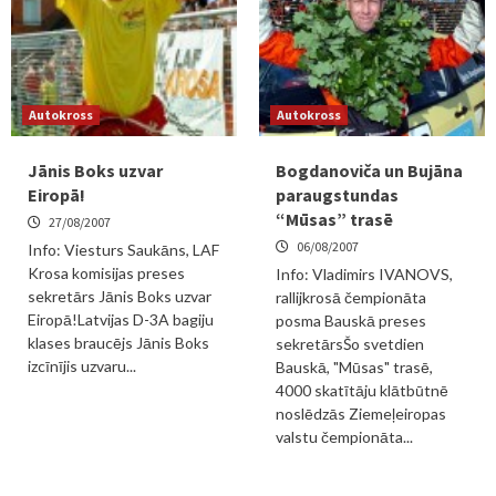
Autokross
Autokross
Jānis Boks uzvar
Bogdanoviča un Bujāna
Eiropā!
paraugstundas
“Mūsas” trasē
27/08/2007
06/08/2007
Info: Viesturs Saukāns, LAF
Krosa komisijas preses
Info: Vladimirs IVANOVS,
sekretārs Jānis Boks uzvar
rallijkrosā čempionāta
Eiropā!Latvijas D-3A bagiju
posma Bauskā preses
klases braucējs Jānis Boks
sekretārsŠo svetdien
izcīnījis uzvaru...
Bauskā, "Mūsas" trasē,
4000 skatītāju klātbūtnē
noslēdzās Ziemeļeiropas
valstu čempionāta...