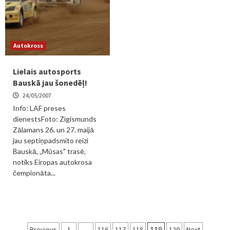
Autokross
Lielais autosports
Bauskā jau šonedēļ!
24/05/2007
Info: LAF preses
dienestsFoto: Zigismunds
Zālamans 26. un 27. maijā
jau septiņpadsmito reizi
Bauskā, „Mūsas" trasē,
notiks Eiropas autokrosa
čempionāta...
Ziņu
Previous
1
…
116
117
118
119
120
Next