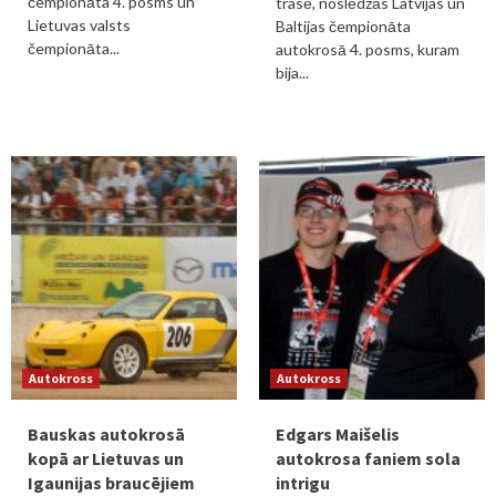
čempionāta 4. posms un
trasē, noslēdzās Latvijas un
Lietuvas valsts
Baltijas čempionāta
čempionāta...
autokrosā 4. posms, kuram
bija...
Autokross
Autokross
Bauskas autokrosā
Edgars Maišelis
kopā ar Lietuvas un
autokrosa faniem sola
Igaunijas braucējiem
intrigu