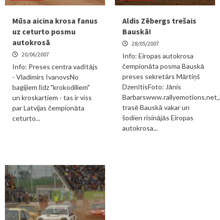
Mūsa aicina krosa fanus
Aldis Zēbergs trešais
uz ceturto posmu
Bauskā!
autokrosā
28/05/2007
20/06/2007
Info: Eiropas autokrosa
čempionāta posma Bauskā
Info: Preses centra vadītājs
preses sekretārs Mārtiņš
- Vladimirs IvanovsNo
DzenītisFoto: Jānis
bagijiem līdz "krokodiliem"
Barbarswww.rallyemotions.net
un kroskartiem - tas ir viss
trasē Bauskā vakar un
par Latvijas čempionāta
šodien risinājās Eiropas
ceturto...
autokrosa...