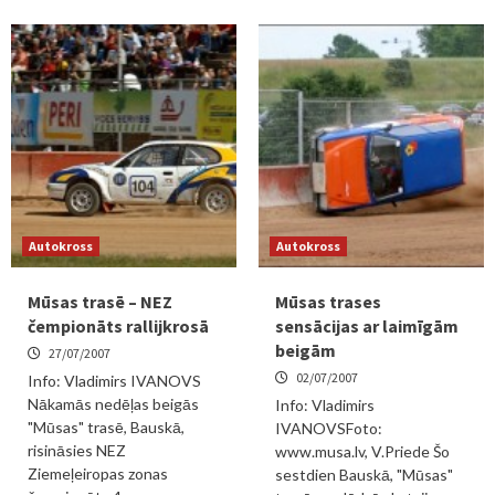
Autokross
Autokross
Mūsas trasē – NEZ
Mūsas trases
čempionāts rallijkrosā
sensācijas ar laimīgām
beigām
27/07/2007
02/07/2007
Info: Vladimirs IVANOVS
Nākamās nedēļas beigās
Info: Vladimirs
"Mūsas" trasē, Bauskā,
IVANOVSFoto:
risināsies NEZ
www.musa.lv, V.Priede Šo
Ziemeļeiropas zonas
sestdien Bauskā, "Mūsas"