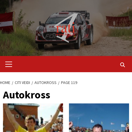
Skip
to
content
Primary
Menu
HOME
CITI VEIDI
AUTOKROSS
PAGE 119
Autokross