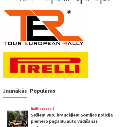
numerācija
pēc
lappusēm
Jaunākās
Populāras
Rallijs pasaulē
Sešiem WRC braucējiem Somijas policija
piemēro pagaidu auto vadīšanas