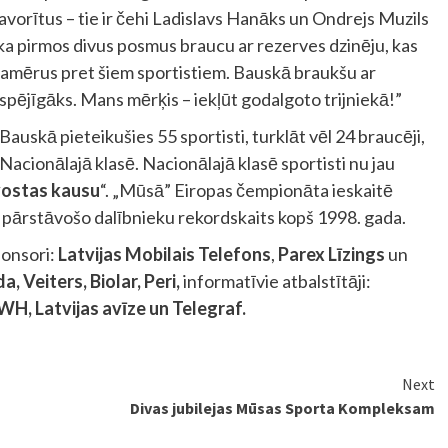
favorītus – tie ir čehi Ladislavs Hanāks un Ondrejs Muzils
ka pirmos divus posmus braucu ar rezerves dzinēju, kas
samērus pret šiem sportistiem. Bauskā braukšu ar
spējīgāks. Mans mērķis – iekļūt godalgoto trijniekā!”
uskā pieteikušies 55 sportisti, turklāt vēl 24 braucēji,
Nacionālajā klasē. Nacionālajā klasē sportisti nu jau
vostas kausu
“. „Mūsā” Eiropas čempionāta ieskaitē
sti pārstāvošo dalībnieku rekordskaits kopš 1998. gada.
onsori:
Latvijas Mobilais Telefons
,
Parex Līzings
un
, Veiters, Biolar, Peri,
informatīvie atbalstītāji:
WH, Latvijas avīze un Telegraf.
Next
m
Divas jubilejas Mūsas Sporta Kompleksam