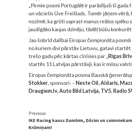
„Pirmie posmi Portugālē ir parādījuši šī gada 
un vācietis Ūve Freišlads. Tomēr jāņem vērā, 
nozīmē, ka grūti saprast manus reālos spēku 
jaudīgāko kaujas dzinēju, tādēļ būšu konkurēt
Jau šobrīd dalībai Eiropas čempionāta posmā Ba
no kuriem divi pārstāv Lietuvu, gatavi startēt 
trešo gadu pēc kārtas cīnīsies par „
Rīgas Brī
startēs 11 Latvijas pārstāvji, kas ir mūsu val
Eiropas čempionāta posma Bauskā ģenerālsp
Stokker
, sponsori- –
Neste Oil, Aldaris, Mazda
Draugiem.lv, Auto Bild Latvija, TV5, Radio S
Continue
Previous
IKE Racing kauss Dambim, Dūcim un saimnieka
Reading
Krūmiņam!