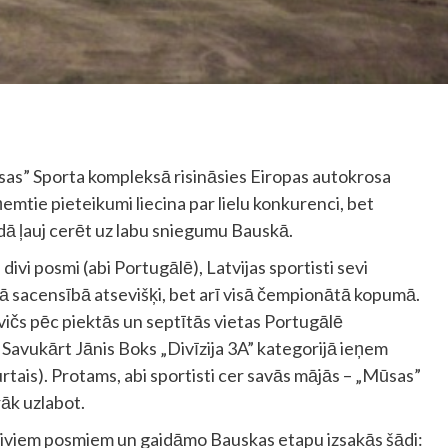
ūsas” Sporta kompleksā risināsies Eiropas autokrosa
emtie pieteikumi liecina par lielu konkurenci, bet
adā ļauj cerēt uz labu sniegumu Bauskā.
divi posmi (abi Portugālē), Latvijas sportisti sevi
rā sacensībā atsevišķi, bet arī visā čempionātā kopumā.
vičs pēc piektās un septītās vietas Portugālē
Savukārt Jānis Boks „Divīzija 3A” kategorijā ieņem
urtais). Protams, abi sportisti cer savās mājās – „Mūsas”
rāk uzlabot.
 diviem posmiem un gaidāmo Bauskas etapu izsakās šādi: