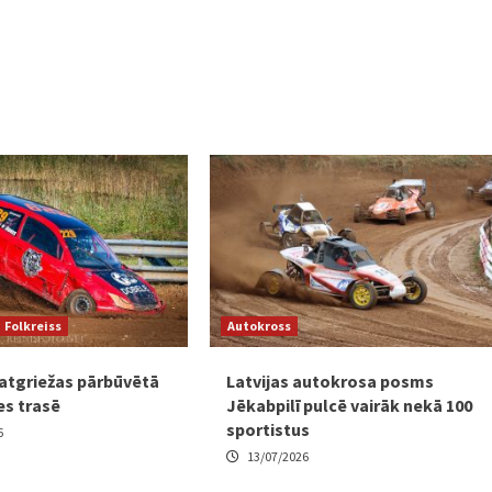
Folkreiss
Autokross
 atgriežas pārbūvētā
Latvijas autokrosa posms
es trasē
Jēkabpilī pulcē vairāk nekā 100
sportistus
6
13/07/2026