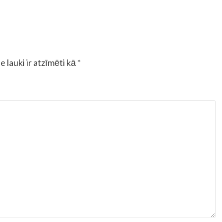
e lauki ir atzīmēti kā
*