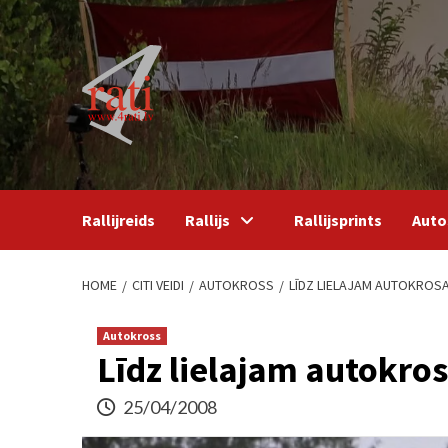
Skip
to
content
Rallijreids
Rallijs
Rallijsprints
Auto
HOME
CITI VEIDI
AUTOKROSS
LĪDZ LIELAJAM AUTOKROSA
Autokross
Līdz lielajam autokro
25/04/2008