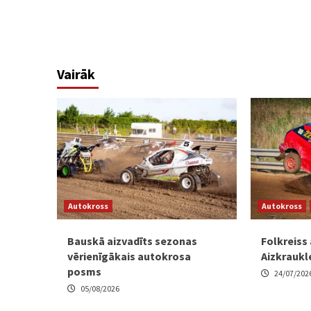
Vairāk
Autokross
Autokross
Bauskā aizvadīts sezonas
Folkreiss
vērienīgākais autokrosa
Aizkraukl
posms
24/07/202
05/08/2026