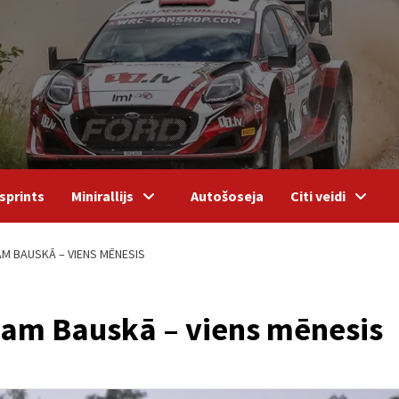
sprints
Minirallijs
Autošoseja
Citi veidi
M BAUSKĀ – VIENS MĒNESIS
sam Bauskā – viens mēnesis