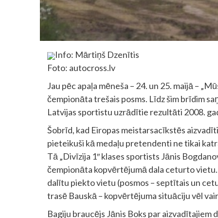
Info: Mārtiņš Dzenītis
Foto: autocross.lv
Jau pēc apaļa mēneša – 24. un 25. maijā – „M
čempionāta trešais posms. Līdz šim brīdim saņ
Latvijas sportistu uzrādītie rezultāti 2008. g
Šobrīd, kad Eiropas meistarsacīkstēs aizvadīti 
pieteikuši kā medaļu pretendenti ne tikai kat
Tā „Divīzija 1″ klases sportists Jānis Bogdano
čempionāta kopvērtējumā dala ceturto vietu. 
dalītu piekto vietu (posmos – septītais un cet
trasē Bauskā – kopvērtējuma situāciju vēl vai
Bagiju braucējs Jānis Boks par aizvadītajiem