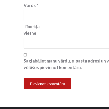
Vārds
*
Tīmekļa
vietne
Saglabājiet manu vārdu, e-pasta adresi un v
vēlēšos pievienot komentāru.