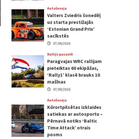
Autošoseja
Valters Zviedris šonedēļ
uz starta prestižajās
‘Estonian Grand Prix’
sacīkstēs
07/08/2026
Rallijs pasaulē
Paragvajas WRC rallijam
pieteiktas 60 ekipāžas,
‘Rally1’ klasē brauks 10
mašīnas
07/08/2026
Autošoseja
Kūrortpilsētas izklaides
satiekas ar autosportu –
Pērnavā notiks ‘Baltic
Time Attack’ otrais
posms