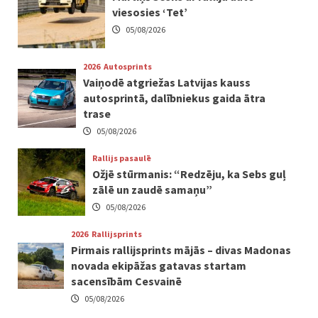
viesosies ‘Tet’
05/08/2026
2026
Autosprints
Vaiņodē atgriežas Latvijas kauss
autosprintā, dalībniekus gaida ātra
trase
05/08/2026
Rallijs pasaulē
Ožjē stūrmanis: “Redzēju, ka Sebs guļ
zālē un zaudē samaņu”
05/08/2026
2026
Rallijsprints
Pirmais rallijsprints mājās – divas Madonas
novada ekipāžas gatavas startam
sacensībām Cesvainē
05/08/2026