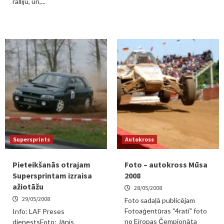
ralliju, un,...
Supersprints
Autokross
Pieteikšanās otrajam
Foto – autokross Mūsa
Supersprintam izraisa
2008
ažiotāžu
28/05/2008
29/05/2008
Foto sadaļā publicējam
Fotoaģentūras "4rati" foto
Info: LAF Preses
no Eiropas Čempionāta
dienestsFoto: Jānis