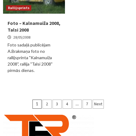
Rallijsprints
Foto – Kalnamuiža 2008,
Talsi 2008
28/05/2008
Foto sadaļā publicējam
A.Brakmaņa foto no
rallijsprinta "Kalnamuiža
2008", rallija "Talsi 2008"
pirmās dienas.
Ziņu
1
2
3
4
…
7
Next
numerācija
pēc
lappusēm