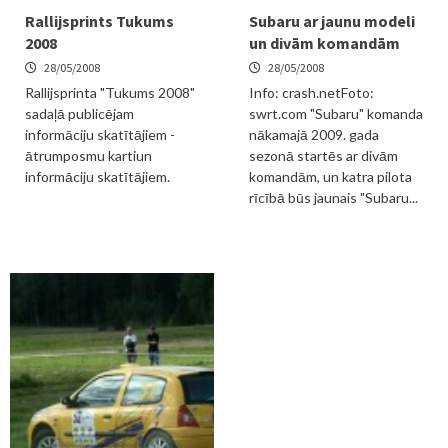
Rallijsprints Tukums
Subaru ar jaunu modeli
2008
un divām komandām
28/05/2008
28/05/2008
Rallijsprinta "Tukums 2008"
Info: crash.netFoto:
sadaļā publicējam
swrt.com "Subaru" komanda
informāciju skatītājiem -
nākamajā 2009. gada
ātrumposmu kartiun
sezonā startēs ar divām
informāciju skatītājiem.
komandām, un katra pilota
rīcībā būs jaunais "Subaru...