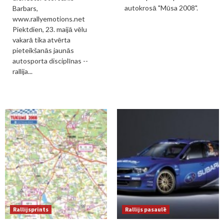
autokrosā "Mūsa 2008".
Barbars,
www.rallyemotions.net
Piektdien, 23. maijā vēlu
vakarā tika atvērta
pieteikšanās jaunās
autosporta disciplīnas --
rallija...
Rallijsprints
Rallijs pasaulē