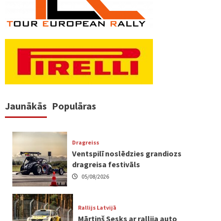
Jaunākās
Populāras
Dragreiss
Ventspilī noslēdzies grandiozs
dragreisa festivāls
05/08/2026
Rallijs Latvijā
Mārtiņš Sesks ar rallija auto