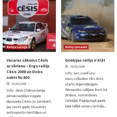
Rallijs Latvijā
Rallijs pasaulē
Vasaras sākums Cēsīs
Grieķijas rallijs ir klāt
ar vērienu – Ergo rallijs
30/05/2008
Cēsis 2008 un Disko
Info: wrc.comFoto:
nakts Nr.802
ewrc.czŠodien tiks dots
30/05/2008
starts leģendārajam
Akropoles rallijam, kurš, kā
Info: Jānis DzērveJūnija
zināms, norisināsies
pirmā nedēļas nogale
Grieķijā. Pagājušajā gadā
jāpavada Cēsīs, jo, pirmkārt,
šajā rallijā uzvaru izcīnīja...
jau sesto gadu tā pulcēs
autosporta cienītājus uz