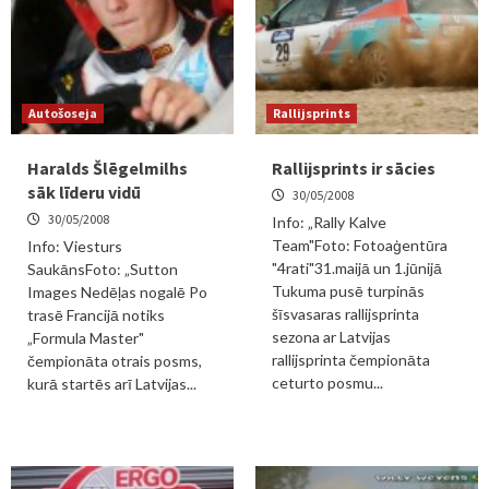
Autošoseja
Rallijsprints
Haralds Šlēgelmilhs
Rallijsprints ir sācies
sāk līderu vidū
30/05/2008
30/05/2008
Info: „Rally Kalve
Team"Foto: Fotoaģentūra
Info: Viesturs
"4rati"31.maijā un 1.jūnijā
SaukānsFoto: „Sutton
Tukuma pusē turpinās
Images Nedēļas nogalē Po
šīsvasaras rallijsprinta
trasē Francijā notiks
sezona ar Latvijas
„Formula Master"
rallijsprinta čempionāta
čempionāta otrais posms,
ceturto posmu...
kurā startēs arī Latvijas...