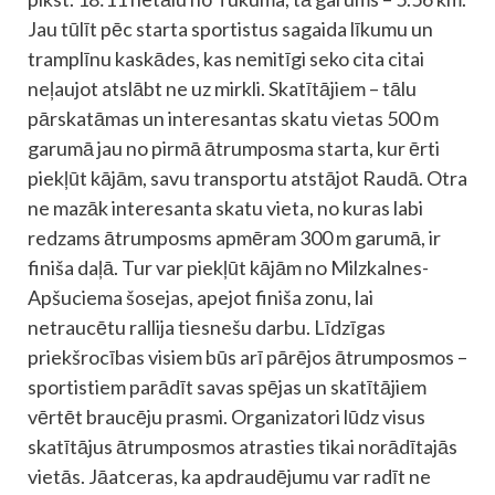
Jau tūlīt pēc starta sportistus sagaida līkumu un
tramplīnu kaskādes, kas nemitīgi seko cita citai
neļaujot atslābt ne uz mirkli. Skatītājiem – tālu
pārskatāmas un interesantas skatu vietas 500 m
garumā jau no pirmā ātrumposma starta, kur ērti
piekļūt kājām, savu transportu atstājot Raudā. Otra
ne mazāk interesanta skatu vieta, no kuras labi
redzams ātrumposms apmēram 300 m garumā, ir
finiša daļā. Tur var piekļūt kājām no Milzkalnes-
Apšuciema šosejas, apejot finiša zonu, lai
netraucētu rallija tiesnešu darbu. Līdzīgas
priekšrocības visiem būs arī pārējos ātrumposmos –
sportistiem parādīt savas spējas un skatītājiem
vērtēt braucēju prasmi. Organizatori lūdz visus
skatītājus ātrumposmos atrasties tikai norādītajās
vietās. Jāatceras, ka apdraudējumu var radīt ne