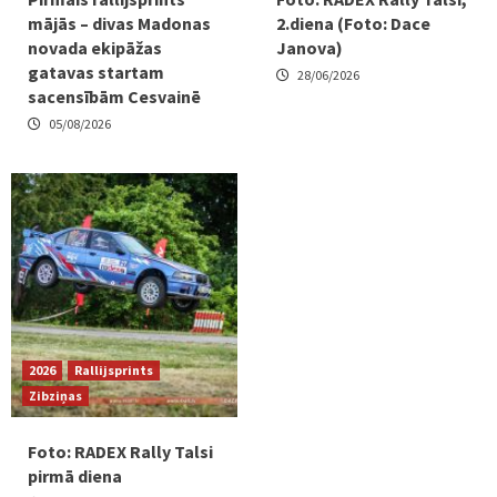
mājās – divas Madonas
2.diena (Foto: Dace
novada ekipāžas
Janova)
gatavas startam
28/06/2026
sacensībām Cesvainē
05/08/2026
2026
Rallijsprints
Zibziņas
Foto: RADEX Rally Talsi
pirmā diena