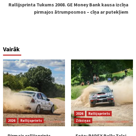
Rallijsprinta Tukums 2008. GE Money Bank kausa izcīņa
pirmajos ātrumposmos – cīņa ar putekļiem
Vairāk
2026
Rallijsprints
2026
Rallijsprints
Zibziņas
Pirmais rallijsprints
Foto: RADEX Rally Talsi,