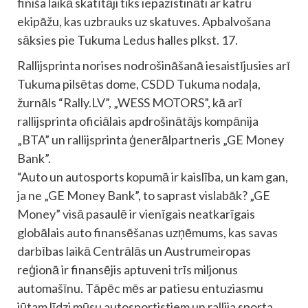
finiša laikā skatītāji tiks iepazīstināti ar katru
ekipāžu, kas uzbrauks uz skatuves. Apbalvošana
sāksies pie Tukuma Ledus halles plkst. 17.
Rallijsprinta norises nodrošināšanā iesaistījusies arī
Tukuma pilsētas dome, CSDD Tukuma nodaļa,
žurnāls “Rally.LV”, „WESS MOTORS”, kā arī
rallijsprinta oficiālais apdrošinātājs kompānija
„BTA” un rallijsprinta ģenerālpartneris „GE Money
Bank”.
“Auto un autosports kopumā ir kaislība, un kam gan,
ja ne „GE Money Bank”, to saprast vislabāk? „GE
Money” visā pasaulē ir vienīgais neatkarīgais
globālais auto finansēšanas uzņēmums, kas savas
darbības laikā Centrālās un Austrumeiropas
reģionā ir finansējis aptuveni trīs miljonus
automašīnu. Tāpēc mēs ar patiesu entuziasmu
jūtam līdzi mūsu autosportistiem un rallija sporta