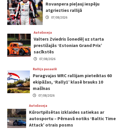
Rovanpera pieļauj iespēju
atgriezties rallijā
07/08/2026
Autošoseja
Valters Zviedris šonedēļ uz starta
prestižajās ‘Estonian Grand Prix’
sacīkstēs
07/08/2026
Rallijs pasaulē
Paragvajas WRC rallijam pieteiktas 60
ekipāžas, ‘Rally1’ klasē brauks 10
mašīnas
07/08/2026
Autošoseja
Kūrortpilsētas izklaides satiekas ar
autosportu – Pērnavā notiks ‘Baltic Time
Attack’ otrais posms