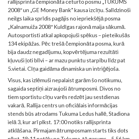
rallijsprinta čempionāta ceturto posmu „TUKUMS
2008″ un „GE Money Bank” kausa izcīņu. Salīdzinoši
neilgs laika sprīdis pagājis no iepriekšējā posma
„Kalnamuiža 2008″ Kuldīgas rajonā maija sākumā.
Autosportisti atkal apkopojuši spēkus – pieteikušās
134 ekipāžas. Pēc trešā čempionāta posma, kurā
bija daudz negadījumu, kopvērtējuma rezultāti
kļuvuši ļoti blīvi – ar mazu punktu starpību līdz pat
5.vietai. Cīņa gaidāma dinamiska un intriģējoša.
Visus, kas izlēmuši nepalaist garām šo notikumu,
sagaida septiņi aizraujoši ātrumposmi. Divos no
tiem sportistu cīņu varēs redzēt jau sestdienas
vakarā. Rallija centrs un oficiālais informācijas
stends būs atrodams Tukuma Ledus hallē, Stadiona
ielā 3, kur arī plkst. 17:00 notiks rallijsprinta
atklāšana. Pirmajam ātrumposmam starts tiks dots
plkst. 18:11 netālu no Tukuma, tā garums – 5.56 km.