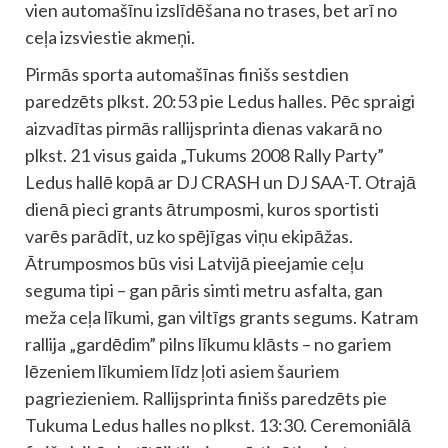
vien automašīnu izslīdēšana no trases, bet arī no
ceļa izsviestie akmeņi.
Pirmās sporta automašīnas finišs sestdien
paredzēts plkst. 20:53 pie Ledus halles. Pēc spraigi
aizvadītas pirmās rallijsprinta dienas vakarā no
plkst. 21 visus gaida „Tukums 2008 Rally Party”
Ledus hallē kopā ar DJ CRASH un DJ SAA-T. Otrajā
dienā pieci grants ātrumposmi, kuros sportisti
varēs parādīt, uz ko spējīgas viņu ekipāžas.
Ātrumposmos būs visi Latvijā pieejamie ceļu
seguma tipi – gan pāris simti metru asfalta, gan
meža ceļa līkumi, gan viltīgs grants segums. Katram
rallija „gardēdim” pilns līkumu klāsts – no gariem
lēzeniem līkumiem līdz ļoti asiem šauriem
pagriezieniem. Rallijsprinta finišs paredzēts pie
Tukuma Ledus halles no plkst. 13:30. Ceremoniālā