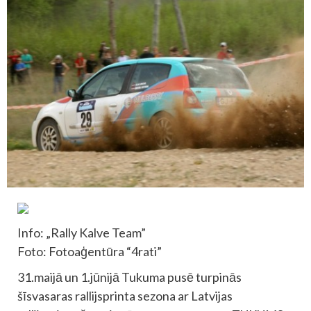
Info: „Rally Kalve Team”
Foto: Fotoaģentūra “4rati”
31.maijā un 1.jūnijā Tukuma pusē turpinās
šīsvasaras rallijsprinta sezona ar Latvijas