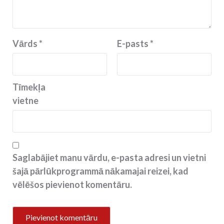
Vārds
*
E-pasts
*
Tīmekļa
vietne
Saglabājiet manu vārdu, e-pasta adresi un vietni
šajā pārlūkprogrammā nākamajai reizei, kad
vēlēšos pievienot komentāru.