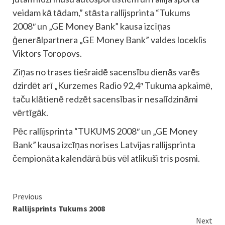
veidam kā tādam,” stāsta rallijsprinta “Tukums
2008″ un „GE Money Bank” kausa izcīņas
ģenerālpartnera „GE Money Bank” valdes loceklis
Viktors Toropovs.
Ziņas no trases tiešraidē sacensību dienās varēs
dzirdēt arī „Kurzemes Radio 92,4″ Tukuma apkaimē,
taču klātienē redzēt sacensības ir nesalīdzināmi
vērtīgāk.
Pēc rallijsprinta “TUKUMS 2008″ un „GE Money
Bank” kausa izcīņas norises Latvijas rallijsprinta
čempionāta kalendārā būs vēl atlikuši trīs posmi.
Continue
Previous
Rallijsprints Tukums 2008
Reading
Next