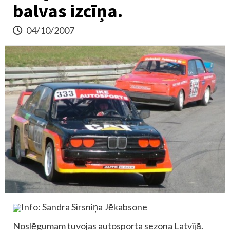
balvas izcīņa.
04/10/2007
Info: Sandra Sirsniņa Jēkabsone
Noslēgumam tuvojas autosporta sezona Latvijā.