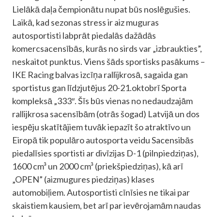
Lielākā daļa čempionātu nupat būs noslēgušies.
Laikā, kad sezonas stress ir aiz muguras
autosportisti labprāt piedalās dažādās
komercsacensībās, kurās no sirds var „izbraukties”,
neskaitot punktus. Viens šāds sportisks pasākums –
IKE Racing balvas izcīņa rallijkrosā, sagaida gan
sportistus gan līdzjutējus 20-21.oktobrī Sporta
kompleksā „333″. Šīs būs vienas no nedaudzajām
rallijkrosa sacensībām (otrās šogad) Latvijā un dos
iespēju skatītājiem tuvāk iepazīt šo atraktīvo un
Eiropā tik populāro autosporta veidu Sacensibās
piedalīsies sportisti ar divīzijas D-1 (pilnpiedziņas),
1600 cm³ un 2000 cm³ (priekšpiedziņas), kā arī
„OPEN” (aizmugures piedziņas) klases
automobiļiem. Autosportisti cīnīsies ne tikai par
skaistiem kausiem, bet arī par ievērojamām naudas