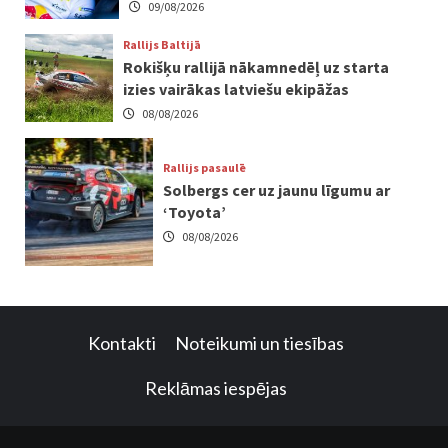
09/08/2026
Rallijs Baltijā
Rokišķu rallijā nākamnedēļ uz starta
izies vairākas latviešu ekipāžas
08/08/2026
Rallijs pasaulē
Solbergs cer uz jaunu līgumu ar
‘Toyota’
08/08/2026
Kontakti
Noteikumi un tiesības
Reklāmas iespējas