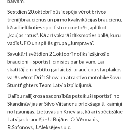
balvām.
Sestdien 20.oktobrī būs iespēja vērot brīvos
treniņbraucienus un pirmo kvalivikācijas braucienu,
kā arī ielūkoties sportistu nometnēs, aplūkot
„kaujas ratus”. Kā arī vakarā izlīksmoties ballē, kuru
vadīs UFO un spēlēs grupa „Jumprava”.
Savukārt svētdien 21.oktobrī notiks izšķirošie
braucieni – sportisti cīnīsies par balvām. Lai
skatītājiem nebūtu garlaicīgi, braucienu starplaikos
varēs vērot Drift Show un atraktīvo motobike šovu
Stuntfighters Team Latvia izpildījumā.
Dalību rallijkrosa sacensībās peteikuši sportisti no
Skandināvijas ar Silvo Viitanenu priekšagalā, kaimiņi
no Igaunijas, Lietuvas un Krievijas, kā arī spēcīgākie
Latvijas braucēji – U.Bujāns, O. Vērmanis,
R.Safonovs, J.Aleksējevs u.c.