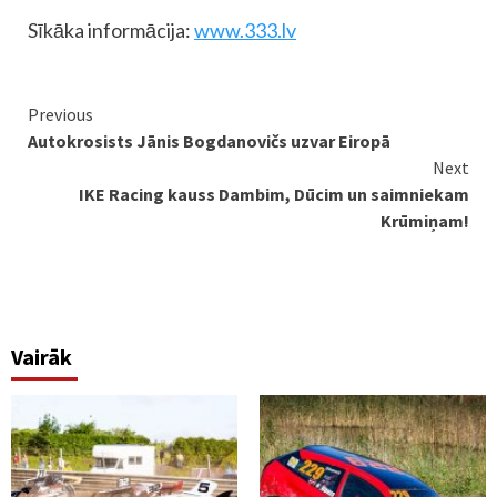
Sīkāka informācija:
www.333.lv
Continue
Previous
Autokrosists Jānis Bogdanovičs uzvar Eiropā
Reading
Next
IKE Racing kauss Dambim, Dūcim un saimniekam
Krūmiņam!
Vairāk