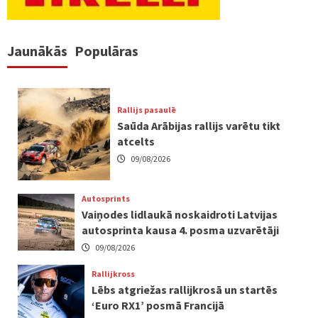
Jaunākās
Populāras
Rallijs pasaulē
Saūda Arābijas rallijs varētu tikt
atcelts
09/08/2026
Autosprints
Vaiņodes lidlaukā noskaidroti Latvijas
autosprinta kausa 4. posma uzvarētāji
09/08/2026
Rallijkross
Lēbs atgriežas rallijkrosā un startēs
‘Euro RX1’ posmā Francijā