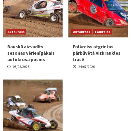
Autokross
Autokross
Folkreiss
Bauskā aizvadīts
Folkreiss atgriežas
sezonas vērienīgākais
pārbūvētā Aizkraukles
autokrosa posms
trasē
05/08/2026
24/07/2026