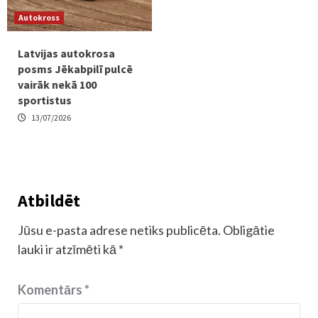
Autokross
Latvijas autokrosa
posms Jēkabpilī pulcē
vairāk nekā 100
sportistus
13/07/2026
Atbildēt
Jūsu e-pasta adrese netiks publicēta.
Obligātie
lauki ir atzīmēti kā
*
Komentārs
*