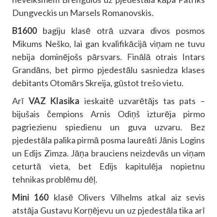
Dungveckis un Marsels Romanovskis.
B1600
bagiju klasē otrā uzvara divos posmos
Mikums Neško, lai gan kvalifikācijā viņam ne tuvu
nebija dominējošs pārsvars. Finālā otrais Intars
Grandāns, bet pirmo pjedestālu sasniedza klases
debitants Otomārs Skreija, gūstot trešo vietu.
Arī
VAZ Klasika
ieskaitē uzvarētājs tas pats –
bijušais čempions Arnis Odiņš izturēja pirmo
pagriezienu spiedienu un guva uzvaru. Bez
pjedestāla palika pirmā posma laureāti Jānis Logins
un Edijs Zimza. Jāņa brauciens neizdevās un viņam
ceturtā vieta, bet Edijs kapitulēja nopietnu
tehnikas problēmu dēļ.
Mini 160
klasē Olivers Vilhelms atkal aiz sevis
atstāja Gustavu Korņējevu un uz pjedestāla tika arī