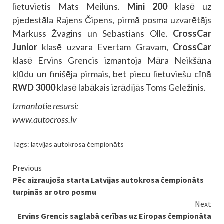
lietuvietis Mats Meilūns.
Mini 200
klasē uz
pjedestāla Rajens Čipens, pirmā posma uzvarētājs
Markuss Žvagins un Sebastians Olle.
CrossCar
Junior
klasē uzvara Evertam Gravam,
CrossCar
klasē Ervins Grencis izmantoja Māra Neikšāna
kļūdu un finišēja pirmais, bet piecu lietuviešu cīņā
RWD 3000
klasē labākais izrādījās Toms Geležinis.
Izmantotie resursi:
www.autocross.lv
Tags:
latvijas autokrosa čempionāts
Continue
Previous
Pēc aizraujoša starta Latvijas autokrosa čempionāts
Reading
turpinās ar otro posmu
Next
Ervins Grencis saglabā cerības uz Eiropas čempionāta