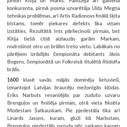
juniori Kitija un Marks. Palīdzēja arī galvenā
konkurenta, pirmā posma uzvarētāja Ulda Megņa
tehnikas problēmas, arī Artis Radionovs finālā šķita
bīstams, tomēr piekares defekts lika viņam
izstāties. Rezultātā Ints pārliecinoši pirmais, bet
Kitija tiešā cīņā aizlauzās garām Markam,
nodrošinot otro un brālim trešo vietu. Labākais no
pārējiem izrādījās čempionāta debitants Jānis
Bogens, čempionātā un Folkreisā titulētā Rūdolfa
brālis.
1600
klasē savās mājās dominēja lietuvieši,
izmantojot Latvijas braucēju mežonīgās kļūdas.
Eriks Narbuts revanšējās par zudušo uzvaru
Brenguļos un finišēja pirmais, otrā vieta fiksēta
Modestam Šatkauskam. Pie pjedestāla tika arī
Linards Jasons, kuram, gluži kā Narbutam,
Brenguļos pjedestāls pazuda pēc sarkano karogu