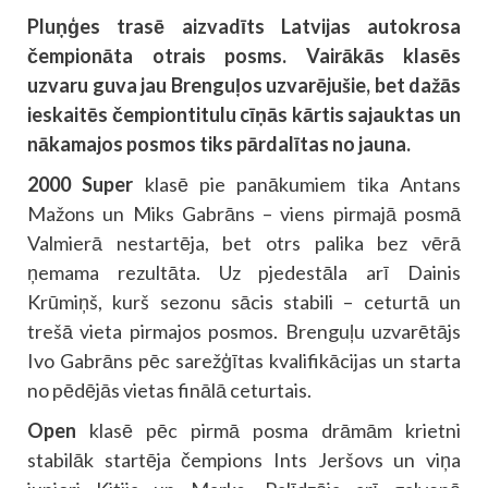
Pluņģes trasē aizvadīts Latvijas autokrosa
čempionāta otrais posms. Vairākās klasēs
uzvaru guva jau Brenguļos uzvarējušie, bet dažās
ieskaitēs čempiontitulu cīņās kārtis sajauktas un
nākamajos posmos tiks pārdalītas no jauna.
2000 Super
klasē pie panākumiem tika Antans
Mažons un Miks Gabrāns – viens pirmajā posmā
Valmierā nestartēja, bet otrs palika bez vērā
ņemama rezultāta. Uz pjedestāla arī Dainis
Krūmiņš, kurš sezonu sācis stabili – ceturtā un
trešā vieta pirmajos posmos. Brenguļu uzvarētājs
Ivo Gabrāns pēc sarežģītas kvalifikācijas un starta
no pēdējās vietas finālā ceturtais.
Open
klasē pēc pirmā posma drāmām krietni
stabilāk startēja čempions Ints Jeršovs un viņa