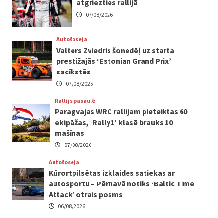
atgriezties rallijā
07/08/2026
Autošoseja
Valters Zviedris šonedēļ uz starta
prestižajās ‘Estonian Grand Prix’
sacīkstēs
07/08/2026
Rallijs pasaulē
Paragvajas WRC rallijam pieteiktas 60
ekipāžas, ‘Rally1’ klasē brauks 10
mašīnas
07/08/2026
Autošoseja
Kūrortpilsētas izklaides satiekas ar
autosportu – Pērnavā notiks ‘Baltic Time
Attack’ otrais posms
06/08/2026