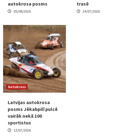
autokrosa posms
trasē
05/08/2026
24/07/2026
Autokross
Latvijas autokrosa
posms Jēkabpilī pulcē
vairāk nekā 100
sportistus
13/07/2026