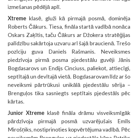
izmešanas pēdējā aplī.
Xtreme
klasē, gluži kā pirmajā posmā, dominēja
Roberts Čākurs. Tiesa, fināla startā vadībā nonāca
Oskars Zaķītis, taču Čākurs ar Džokera stratēģijas
palīdzību sakārtoja uzvaru arī šajā braucienā. Trešo
pozīciju guva Daniels Rašmanis. Neveiksmes
piedzīvoja pirmā posma pjedestālu guvēji Jānis
Bogdasarovs un Endijs Cinciuss, paliekot, attiecīgi,
septītajā un devītajā vietā. Bogdasarovam līdz ar šo
neveiksmi pārtrūkusi unikālā pjedestālu sērija –
Brenguļos tika sasniegts septītais pjedestāls pēc
kārtas.
Junior Xtreme
klasē fināla drāmu visveiksmīgāk
pārdzīvoja pirmajā posmā uzvarējušais Emīls
Mirošņiks, nostiprinoties kopvērtējuma vadībā. Pēc
neveiksmēm Brengulos uz pjedestāla kāpa Patriks