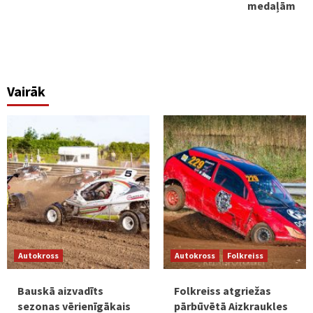
medaļām
Vairāk
Autokross
Autokross
Folkreiss
Bauskā aizvadīts
Folkreiss atgriežas
sezonas vērienīgākais
pārbūvētā Aizkraukles