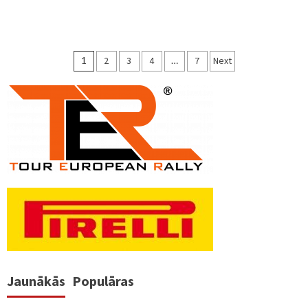
Ziņu
1
2
3
4
…
7
Next
numerācija
pēc
lappusēm
Jaunākās
Populāras