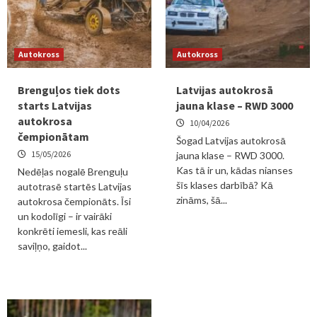
Autokross
Autokross
Brenguļos tiek dots
Latvijas autokrosā
starts Latvijas
jauna klase – RWD 3000
autokrosa
10/04/2026
čempionātam
Šogad Latvijas autokrosā
15/05/2026
jauna klase – RWD 3000.
Kas tā ir un, kādas nianses
Nedēļas nogalē Brenguļu
šīs klases darbībā? Kā
autotrasē startēs Latvijas
zināms, šā...
autokrosa čempionāts. Īsi
un kodolīgi – ir vairāki
konkrēti iemesli, kas reāli
saviļņo, gaidot...