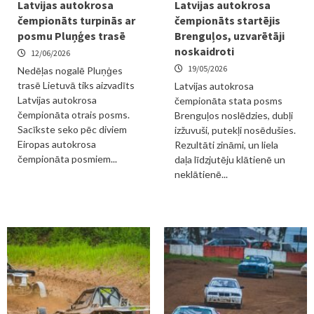
Latvijas autokrosa
Latvijas autokrosa
čempionāts turpinās ar
čempionāts startējis
posmu Pluņģes trasē
Brenguļos, uzvarētāji
noskaidroti
12/06/2026
19/05/2026
Nedēļas nogalē Pluņģes
trasē Lietuvā tiks aizvadīts
Latvijas autokrosa
Latvijas autokrosa
čempionāta stata posms
čempionāta otrais posms.
Brenguļos noslēdzies, dubļi
Sacīkste seko pēc diviem
izžuvuši, putekļi nosēdušies.
Eiropas autokrosa
Rezultāti zināmi, un liela
čempionāta posmiem...
daļa līdzjutēju klātienē un
neklātienē...