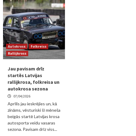
Autokross
Folkreiss
Rallijkross
Jau pavisam drīz
startēs Latvijas
rallijkrosa, folkreisa un
autokrosa sezona
07/04/2026
Aprīlis jau ieskrējies un, kā
zināms, vēsturiski šī mēneša
beigās startē Latvijas krosa
autosporta veidu vasaras
sezona. Pavisam drīz viss...