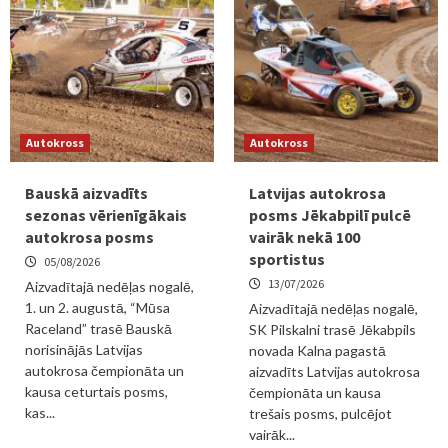
Autokross
Autokross
Bauskā aizvadīts
Latvijas autokrosa
sezonas vērienīgākais
posms Jēkabpilī pulcē
autokrosa posms
vairāk nekā 100
sportistus
05/08/2026
13/07/2026
Aizvadītajā nedēļas nogalē,
1. un 2. augustā, “Mūsa
Aizvadītajā nedēļas nogalē,
Raceland” trasē Bauskā
SK Pilskalni trasē Jēkabpils
norisinājās Latvijas
novada Kalna pagastā
autokrosa čempionāta un
aizvadīts Latvijas autokrosa
kausa ceturtais posms,
čempionāta un kausa
kas...
trešais posms, pulcējot
vairāk...