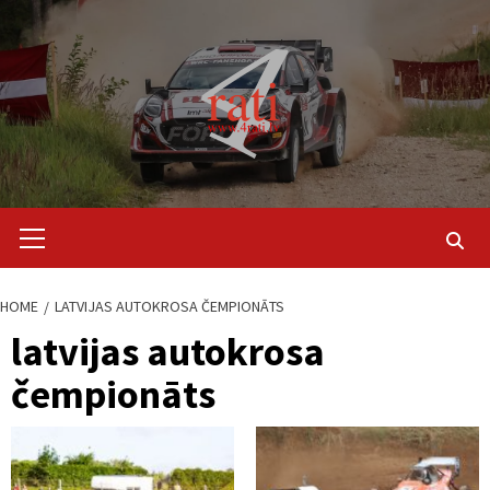
Skip
to
content
Primary
Menu
HOME
LATVIJAS AUTOKROSA ČEMPIONĀTS
latvijas autokrosa
čempionāts