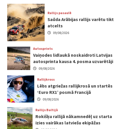
Rallijs pasaulē
Saūda Arābijas rallijs varētu tikt
atcelts
09/08/2026
Autosprints
Vaiņodes lidlaukā noskaidroti Latvijas
autosprinta kausa 4. posma uzvarētāji
09/08/2026
Rallijkross
Lēbs atgriežas rallijkrosā un startēs
‘Euro RX1’ posmā Francijā
09/08/2026
Rallijs Baltijā
Rokišķu rallijā nākamnedēļ uz starta
izies vairākas latviešu ekipāžas