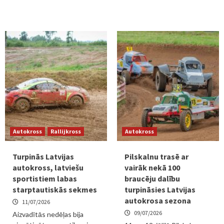
Autokross
Rallijkross
Autokross
Turpinās Latvijas
Pilskalnu trasē ar
autokross, latviešu
vairāk nekā 100
sportistiem labas
braucēju dalību
starptautiskās sekmes
turpināsies Latvijas
autokrosa sezona
11/07/2026
09/07/2026
Aizvadītās nedēļas bija