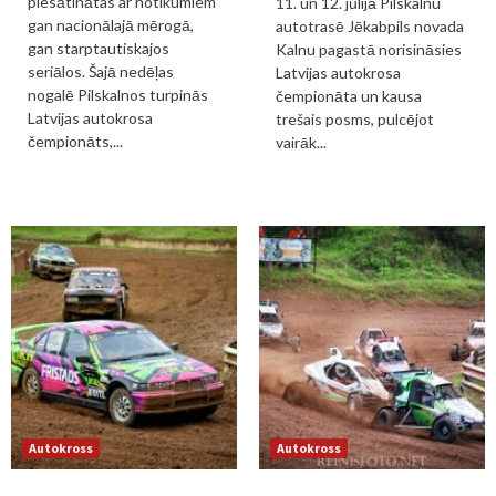
piesātinātas ar notikumiem
11. un 12. jūlijā Pilskalnu
gan nacionālajā mērogā,
autotrasē Jēkabpils novada
gan starptautiskajos
Kalnu pagastā norisināsies
seriālos. Šajā nedēļas
Latvijas autokrosa
nogalē Pilskalnos turpinās
čempionāta un kausa
Latvijas autokrosa
trešais posms, pulcējot
čempionāts,...
vairāk...
Autokross
Autokross