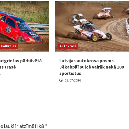
Folkreiss
Autokross
 atgriežas pārbūvētā
Latvijas autokrosa posms
es trasē
Jēkabpilī pulcē vairāk nekā 100
sportistus
6
13/07/2026
e lauki ir atzīmēti kā
*