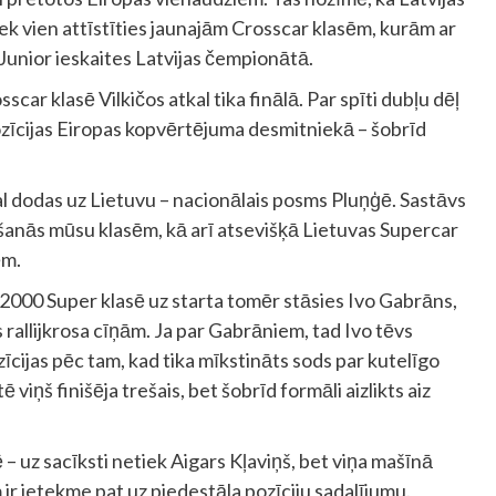
liek vien attīstīties jaunajām Crosscar klasēm, kurām ar
unior ieskaites Latvijas čempionātā.
scar klasē Vilkičos atkal tika finālā. Par spīti dubļu dēļ
ozīcijas Eiropas kopvērtējuma desmitniekā – šobrīd
kal dodas uz Lietuvu – nacionālais posms Pluņģē. Sastāvs
enošanās mūsu klasēm, kā arī atsevišķā Lietuvas Supercar
ēm.
. 2000 Super klasē uz starta tomēr stāsies Ivo Gabrāns,
 rallijkrosa cīņām. Ja par Gabrāniem, tad Ivo tēvs
ijas pēc tam, kad tika mīkstināts sods par kutelīgo
 viņš finišēja trešais, bet šobrīd formāli aizlikts aiz
– uz sacīksti netiek Aigars Kļaviņš, bet viņa mašīnā
 ir ietekme pat uz pjedestāla pozīciju sadalījumu.