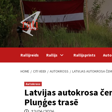
Skip
to
content
Rallijreids
Rallijs
Rallijsprints
Auto
HOME
CITI VEIDI
AUTOKROSS
LATVIJAS AUTOKROSA ČEM
Autokross
Latvijas autokrosa č
Pluņģes trasē
12/06/2026