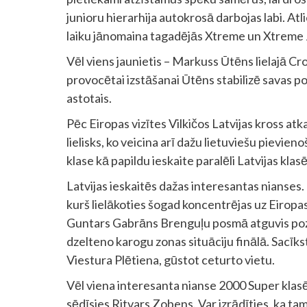
junioru hierarhija autokrosā darbojas labi. At
laiku jānomaina tagadējās Xtreme un Xtreme J
Vēl viens jaunietis – Markuss Ūtēns lielajā Cros
provocētai izstāšanai Ūtēns stabilizē savas p
astotais.
Pēc Eiropas vizītes Vilkičos Latvijas kross at
lielisks, ko veicina arī dažu lietuviešu pievi
klase kā papildu ieskaite paralēli Latvijas klas
Latvijas ieskaitēs dažas interesantas nianses
kurš lielākoties šogad koncentrējas uz Eiropas
Guntars Gabrāns Brenguļu posmā atguvis pozīc
dzelteno karogu zonas situāciju finālā. Sacīkstē
Viestura Plētiena, gūstot ceturto vietu.
Vēl viena interesanta nianse 2000 Super klasē 
sēdīsies Ritvars Zobens. Var izrādīties, ka tam