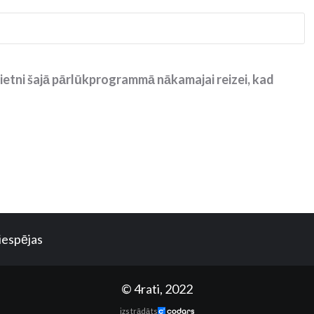
ietni šajā pārlūkprogrammā nākamajai reizei, kad
iespējas
© 4rati, 2022
izstrādāts