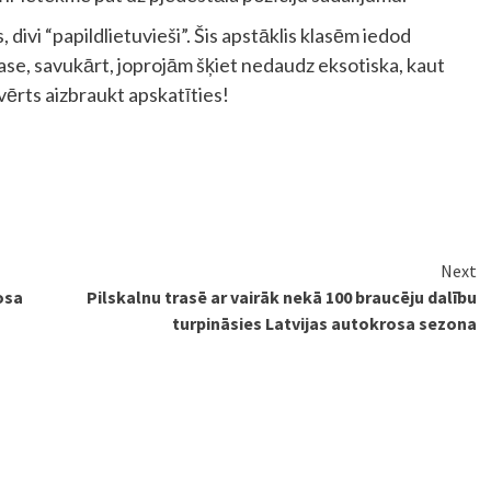
 divi “papildlietuvieši”. Šis apstāklis klasēm iedod
rase, savukārt, joprojām šķiet nedaudz eksotiska, kaut
 vērts aizbraukt apskatīties!
Next
osa
Pilskalnu trasē ar vairāk nekā 100 braucēju dalību
turpināsies Latvijas autokrosa sezona