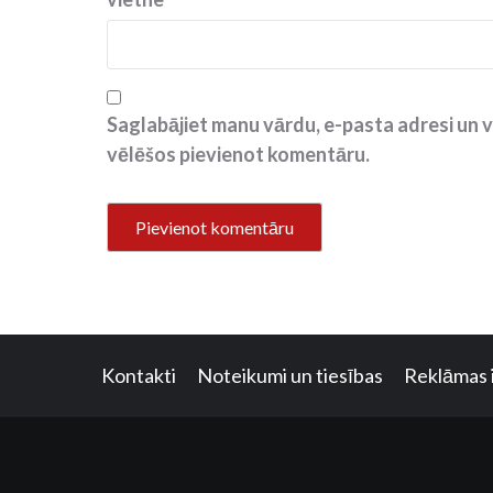
Saglabājiet manu vārdu, e-pasta adresi un v
vēlēšos pievienot komentāru.
Kontakti
Noteikumi un tiesības
Reklāmas 