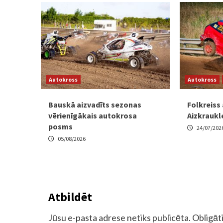
Autokross
Autokross
Bauskā aizvadīts sezonas
Folkreiss
vērienīgākais autokrosa
Aizkraukl
posms
24/07/202
05/08/2026
Atbildēt
Jūsu e-pasta adrese netiks publicēta.
Obligāti