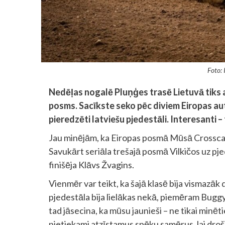
Foto:
Nedēļas nogalē Pluņģes trasē Lietuvā tiks 
posms. Sacīkste seko pēc diviem Eiropas a
pieredzēti latviešu pjedestāli. Interesanti –
Jau minējām, ka Eiropas posmā Mūsā Crosscar 
Savukārt seriāla trešajā posmā Vilkičos uz pje
finišēja Klāvs Žvagins.
Vienmēr var teikt, ka šajā klasē bija vismazāk
pjedestāla bija lielākas nekā, piemēram Buggy
tad jāsecina, ka mūsu jaunieši – ne tikai minēti
pietiekami atzīstamus spēku samērus, lai droš