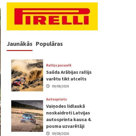
Jaunākās
Populāras
Rallijs pasaulē
Saūda Arābijas rallijs
varētu tikt atcelts
09/08/2026
Autosprints
Vaiņodes lidlaukā
noskaidroti Latvijas
autosprinta kausa 4.
posma uzvarētāji
09/08/2026