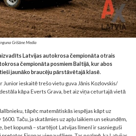
 Inguna Grišāne Media
aizvadīts Latvijas autokrosa čempionāta otrais
utokrosa čempionāta posmiem Baltijā, kur abos
 tieši jaunāko braucēju pārstāvētajā klasē.
Junior ieskaitē trešo vietu guva Jānis Kozlovskis/
destāla kāpa Everts Grava, bet aiz viņa ceturtajā vietā
 dalībnieku, tāpēc matemātiskās iespējas kāpt uz
 1600. Taču, ja skatāmies uz apļu laikiem un sekundēm,
e, bet kopumā – startējot Latvijas līmenī ir sasnieguši
i pretotos Eiropas vienaudžiem. Tas nozīmē, ka Latvijas