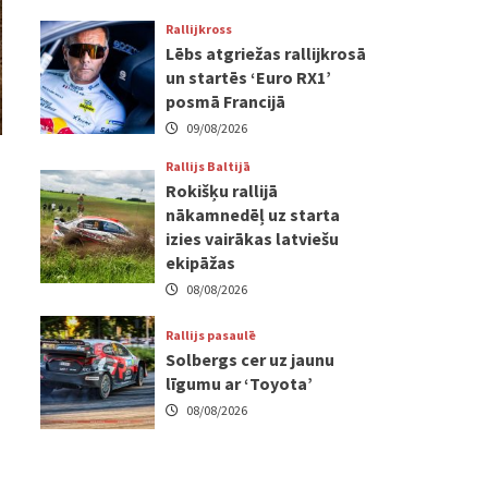
Rallijkross
Lēbs atgriežas rallijkrosā
un startēs ‘Euro RX1’
posmā Francijā
09/08/2026
Rallijs Baltijā
Rokišķu rallijā
nākamnedēļ uz starta
izies vairākas latviešu
ekipāžas
08/08/2026
Rallijs pasaulē
Solbergs cer uz jaunu
līgumu ar ‘Toyota’
08/08/2026