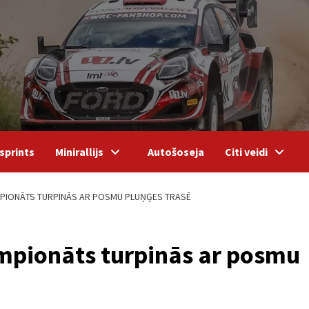
sprints
Minirallijs
Autošoseja
Citi veidi
PIONĀTS TURPINĀS AR POSMU PLUŅĢES TRASĒ
empionāts turpinās ar posmu