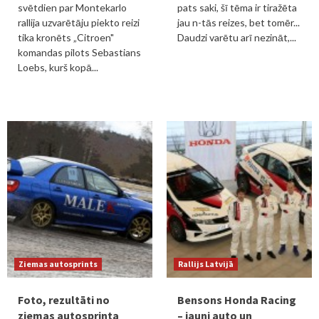
svētdien par Montekarlo
pats saki, šī tēma ir tiražēta
rallija uzvarētāju piekto reizi
jau n-tās reizes, bet tomēr...
tika kronēts „Citroen"
Daudzi varētu arī nezināt,...
komandas pilots Sebastians
Loebs, kurš kopā...
Ziemas autosprints
Rallijs Latvijā
Foto, rezultāti no
Bensons Honda Racing
ziemas autosprinta
– jauni auto un