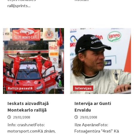
rallijsprints...
Rallijs pasaulē
Intervijas
Ieskats aizvadītajā
Intervija ar Gunti
Montekarlo rallijā
Ervaldu
29/01/2008
29/01/2008
Info: crash.netFoto:
Ilze AperāneFoto:
motorsport.comKā zinām,
Fotoaģentūra "4rati" Kā