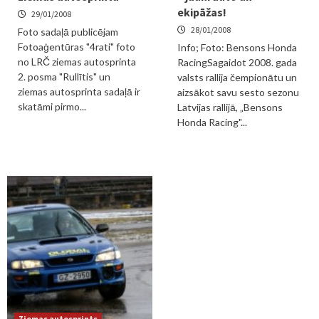
ekipāžas!
29/01/2008
28/01/2008
Foto sadaļā publicējam
Fotoaģentūras "4rati" foto
Info; Foto: Bensons Honda
no LRČ ziemas autosprinta
RacingSagaidot 2008. gada
2. posma "Rullītis" un
valsts rallija čempionātu un
ziemas autosprinta sadaļā ir
aizsākot savu sesto sezonu
skatāmi pirmo...
Latvijas rallijā, „Bensons
Honda Racing"...
Ziemas autosprints