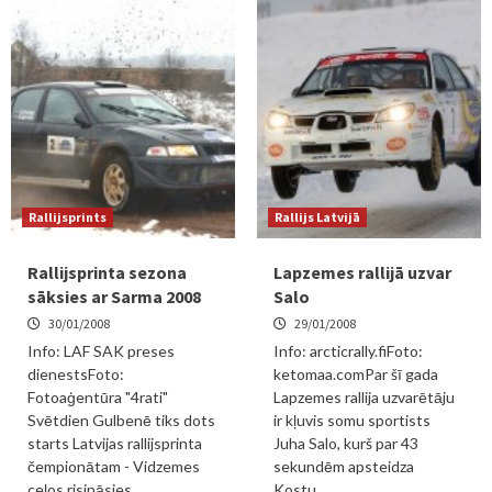
Rallijsprints
Rallijs Latvijā
Rallijsprinta sezona
Lapzemes rallijā uzvar
sāksies ar Sarma 2008
Salo
30/01/2008
29/01/2008
Info: LAF SAK preses
Info: arcticrally.fiFoto:
dienestsFoto:
ketomaa.comPar šī gada
Fotoaģentūra "4rati"
Lapzemes rallija uzvarētāju
Svētdien Gulbenē tiks dots
ir kļuvis somu sportists
starts Latvijas rallijsprinta
Juha Salo, kurš par 43
čempionātam - Vidzemes
sekundēm apsteidza
ceļos risināsies
Kostu...