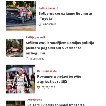
Rallijs pasaulē
Solbergs cer uz jaunu līgumu ar
‘Toyota’
08/08/2026
Rallijs pasaulē
Sešiem WRC braucējiem Somijas policija
piemēro pagaidu auto vadīšanas
aizliegumu
08/08/2026
Rallijs pasaulē
Rovanpera pieļauj iespēju
atgriezties rallijā
07/08/2026
Autošoseja
Valters Zviedris šonedēļ uz starta