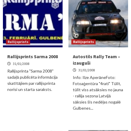
Rallijsprints
Rallijsprints
Rallijsprints Sarma 2008
Autostils Rally Team –
izauguši
31/01/2008
31/01/2008
Rallijsprinta "Sarma 2008"
sadaļā publicēta informācija
Info: Ilze AperāneFoto:
skatītājiem par rallijsprinta
Fotoaģentūra "4rati" Tūlīt,
norisi un starta saraksts.
tūlīt viss atsāksies no jauna
- rallija sezona Latvijā
sāksies šīs nedēļas nogalē
Gulbenes...