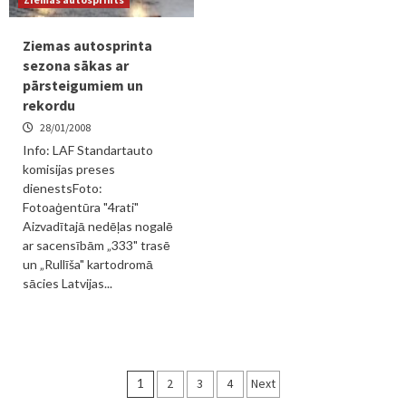
Ziemas autosprinta
sezona sākas ar
pārsteigumiem un
rekordu
28/01/2008
Info: LAF Standartauto
komisijas preses
dienestsFoto:
Fotoaģentūra "4rati"
Aizvadītajā nedēļas nogalē
ar sacensībām „333" trasē
un „Rullīša" kartodromā
sācies Latvijas...
Ziņu
1
2
3
4
Next