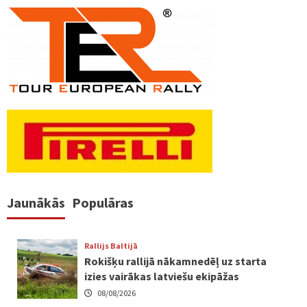
numerācija
pēc
lappusēm
Jaunākās
Populāras
Rallijs Baltijā
Rokišķu rallijā nākamnedēļ uz starta
izies vairākas latviešu ekipāžas
08/08/2026