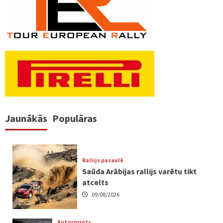
lappusēm
Jaunākās
Populāras
Rallijs pasaulē
Saūda Arābijas rallijs varētu tikt
atcelts
09/08/2026
Autosprints