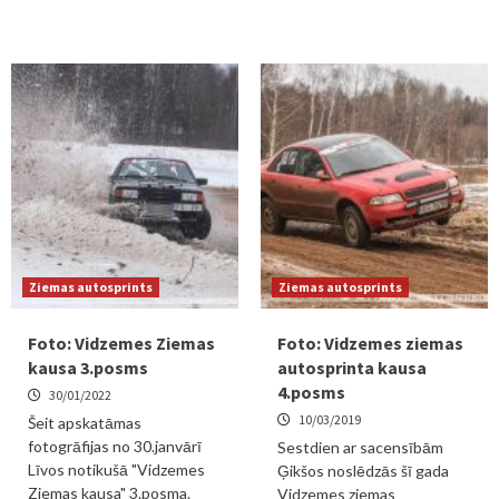
Ziemas autosprints
Ziemas autosprints
Foto: Vidzemes Ziemas
Foto: Vidzemes ziemas
kausa 3.posms
autosprinta kausa
4.posms
30/01/2022
10/03/2019
Šeit apskatāmas
fotogrāfijas no 30.janvārī
Sestdien ar sacensībām
Līvos notikušā "Vidzemes
Ģikšos noslēdzās šī gada
Ziemas kausa" 3.posma.
Vidzemes ziemas