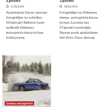
3.posms
2.posms
11/02/2019
28/01/2019
Apskatāmas Daces Janovas
Fotogrāfijas no Vidzemes
fotogrāfijas no svētdien,
ziemas autosprinta kausa
10.februārī Raibene trasē
izcīņas 2.posma, kas
notikušā Vidzemes
27.janvārī norisinājās
autosprinta kausa izcīņas
Raunas pusē, apskatāmas
trešā posma.
šeit (foto: Dace Janova).
Ziemas autosprints