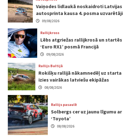
Vaiņodes lidlaukā noskaidroti Latvijas
autosprinta kausa 4. posma uzvarētāji
09/08/2026
Rallijkross
Lēbs atgriežas rallijkrosā un startēs
‘Euro RX1’ posmā Francijā
09/08/2026
Rallijs Baltijā
Rokišķu rallijā nākamnedēļ uz starta
izies vairākas latviešu ekipāžas
08/08/2026
Rallijs pasaulē
Solbergs cer uz jaunu līgumu ar
‘Toyota’
08/08/2026