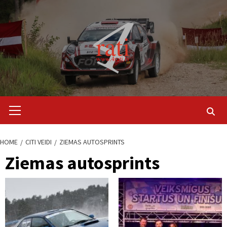
Skip
to
content
Primary
Menu
HOME
CITI VEIDI
ZIEMAS AUTOSPRINTS
Ziemas autosprints