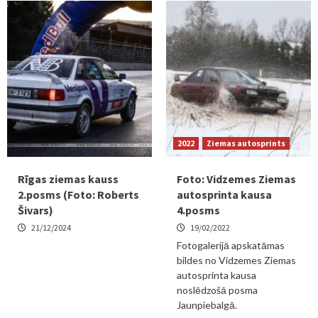
2022
Ziemas autosprints
Rīgas ziemas kauss
Foto: Vidzemes Ziemas
2.posms (Foto: Roberts
autosprinta kausa
Šivars)
4.posms
21/12/2024
19/02/2022
Fotogalerijā apskatāmas
bildes no Vidzemes Ziemas
autosprinta kausa
noslēdzošā posma
Jaunpiebalgā.