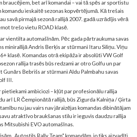
 braucējiem, bet arī komandai – vai tā spēs ar sportistu
jiem komandu ieskaitē sezonas kopvērtējumā. Kā trešais
au savā pirmajā sezonā rallijā 2007. gadā uzrādījis vērā
mot trešo vietu ROAD klasē.
i ar vientilta automašīnām. Pēc gada pārtraukuma savas
minirallijā Andris Berķis ar stūrmani Itaru Siliņu. Viņu
1.6+ klasē. Komandas otrā ekipāža ir absolūti VW Golf
osezon rallija trasēs būs redzami ar otro Golfu un par
ārt Gunārs Bebrišs ar stūrmani Aldu Palmbahu savas
f III.
ietiekami ambiciozi – kļūt par profesionālu rallija
 arī LR Čempionātā rallijā, būs Zigurda Kalniņa / Ģirta
amību nu jau vairs nav jāraizējas komandas dibinātājam
vu atraktīvo braukšanas stilu ir ieguvis daudzu rallija
ivas Mitsubishi EVO automašīnas.
sām „Autostils Rally Team” komandām, jo tiks aizvadīti