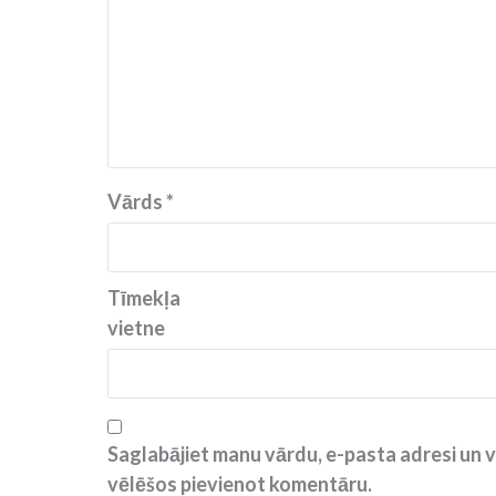
Vārds
*
Tīmekļa
vietne
Saglabājiet manu vārdu, e-pasta adresi un v
vēlēšos pievienot komentāru.