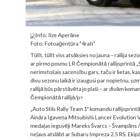
Info: Ilze Aperāne
Foto: Fotoaģentūra “4rati”
Tūlīt, tūlīt viss atsāksies no jauna – rallija 
ar pirmo posmu LR Čempionātā rallijsprintā „S
nerimstošais sacensību gars, taču ir lietas, ka
divu sezonu laikā ir izaugusi par nopietnu, u
rallijā būs pārstāvēta jo plaši – ar divām ko
Čempionātā rallijā/p>
„Auto Stils Rally Team 1″ komandu rallijsprintā
Aināra Igaveņa Mitsubishi Lancer Evolution 
medaļas ieguvēji Mareks Švarcs – Švampāns /
neļaus atslābt ar Subaru Impreza 2.5 RS. Ekip