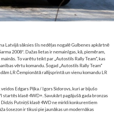
sezona Latvijā sāksies šīs nedēļas nogalē Gulbenes apkārtnē
arma 2008″. Dažas lietas ir nemainīgas, kā, piemēram,
s mainās. To varētu teikt par „Autostils Rally Team”, kas
zmanības vērtu komandu. Šogad „Autostils Rally Team”
mandām LR Čempionātā rallijsprintā un vienu komandu LR
 veidos Edgars Piļka / Igors Sidorovs, kuri ar bijušo
VI startēs klasē 4WD+. Savukārt pagājušā gada bronzas
 Didzis Putniņš klasē 4WD ne mirkli konkurentiem
āža šosezon ir tikusi pie jaunākas un modernākas