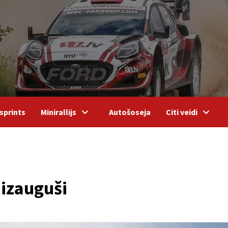
sprints
Minirallijs
Autošoseja
Citi veidi
 izauguši