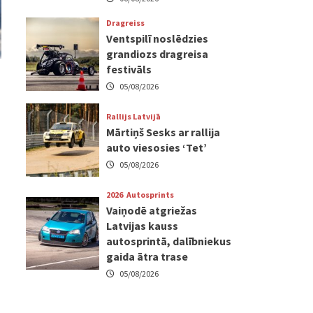
Dragreiss
Ventspilī noslēdzies
grandiozs dragreisa
festivāls
05/08/2026
Rallijs Latvijā
Mārtiņš Sesks ar rallija
auto viesosies ‘Tet’
05/08/2026
2026
Autosprints
Vaiņodē atgriežas
Latvijas kauss
autosprintā, dalībniekus
gaida ātra trase
05/08/2026