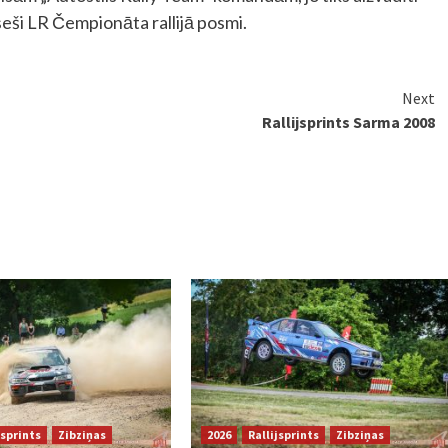
seši LR Čempionāta rallijā posmi.
Next
Rallijsprints Sarma 2008
jsprints
Zibziņas
2026
Rallijsprints
Zibziņas