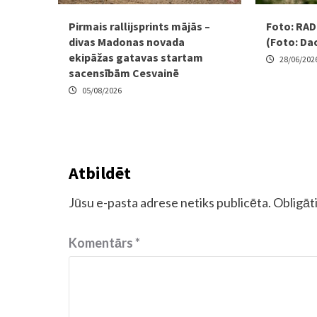
Pirmais rallijsprints mājās –
Foto: RADE
divas Madonas novada
(Foto: Da
ekipāžas gatavas startam
28/06/202
sacensībām Cesvainē
05/08/2026
Atbildēt
Jūsu e-pasta adrese netiks publicēta.
Obligāti
Komentārs
*