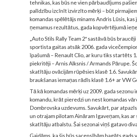
tehnikas, kas būs ne vien pārbaudījums pašiem
palīdzību izcīnīt izvirzīto mērķi – būt pirma
komandas spēlētājs minams Andris Lūsis, kas j
ņemamus rezultātus, gada kopvērtējumā ieņe
„Auto Stils Rally Team 2″ sastāvā būs braucēj
sportista gaitas atsāk 2006. gada vicečempions 
īpašumā – Renault Clio, ar kuru tiks startēts 
piekritēji – Arnis Alksnis / Armands Pārupe. Š
skatītāju ovācijām rūpēsies klasē 1.6. Savuk
braukšanas iemaņas rādīs klasē 1.6+ ar VW Gol
Tā kā komandas mērķi uz 2009. gada sezonu ir p
komandu, krāt pieredzi un nest komandas vārdu
Dombrovska uzdevums. Savukārt, par atpazīst
un otrajam pilotam Aināram Igaveņam, kas ar sa
skatītāju atbalstu. Šai sezonai viņš gatavo d
Gaidāms, ka šis būs sacensībām bagāts gads vi