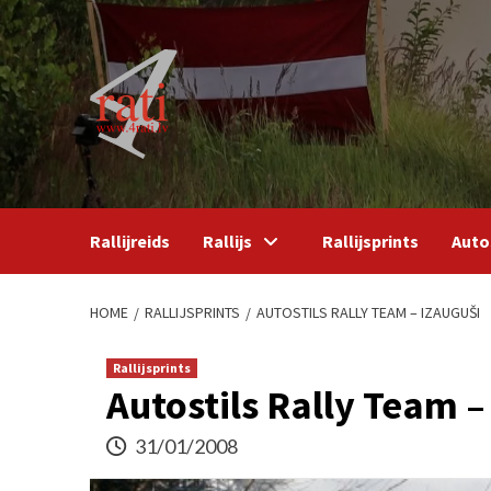
Skip
to
content
Rallijreids
Rallijs
Rallijsprints
Auto
HOME
RALLIJSPRINTS
AUTOSTILS RALLY TEAM – IZAUGUŠI
Rallijsprints
Autostils Rally Team –
31/01/2008