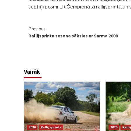
septiņi posmi LR Čempionātā rallijsprintā un 
Continue
Previous
Rallijsprinta sezona sāksies ar Sarma 2008
Reading
Vairāk
2026
Rallijsprints
2026
Ralli