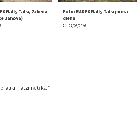
X Rally Talsi, 2.diena
Foto: RADEX Rally Talsi pirmā
ce Janova)
diena
6
27/06/2026
e lauki ir atzīmēti kā
*