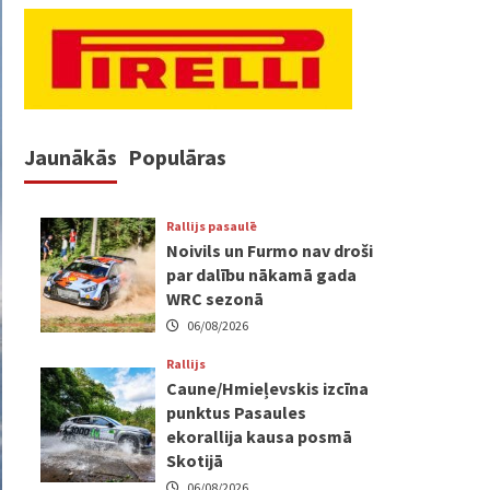
Jaunākās
Populāras
Rallijs pasaulē
Noivils un Furmo nav droši
par dalību nākamā gada
WRC sezonā
06/08/2026
Rallijs
Caune/Hmieļevskis izcīna
punktus Pasaules
ekorallija kausa posmā
Skotijā
06/08/2026