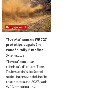
Rallijs pasaulē
‘Toyota’ jaunais WRC27
prototips pagaidām
zaudē ‘Rally2’ mašīnai
24/03/2026
"Toyota" komandas
tehniskais direktors Toms
Faulers atklājis, ka šobrīd
notiek intensīvi salīdzinošie
testi starp jauno 2027. gada
WRC prototipu un...