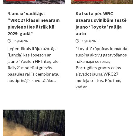
‘Lancia’ vadītājs:
Katsuta pēc WRC
“WRC27 klasei nevaram
uzvaras svinībām testē
pievienoties ātrāk kā
jauno ‘Toyota’ rallija
2029. gadā”
auto
05/04/2026
27/03/2026
Leģendārais itāļu ražotājs
"Toyota" rūpnīcas komanda
"Lancia", kas šosezon ar
turpina aktīvu gatavošanos
jauno "Ypsilon HF Integrale
nākamajai sezonai,
Rally2" modeli atgriezās
Portugāles grants ceļos
pasaules rallija čempionātā,
aizvadot jaunā WRC27
apstiprinājis savu tālāko...
modeļa testus. Pēc tam,
kad ar...