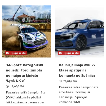
Rallijs pasaulē
Rallijs pasaulē
‘M-Sport’ kategoriski
Dalību jaunajā WRC27
noliedz ‘Ford’ zīmola
klasē apstiprina
nomaiņu ar ķīniešu
komanda no Spānijas
‘Lynk & Co’
21/04/2026
17/05/2026
Pasaules rallija čempionāta
aizkulisēs uzvirmojusi
Pasaules rallija čempionāta
sensācija - Spānijas
(WRC) aizkulisēs pēdējā
komanda "RMC
laikā uzvirmoja baumas par