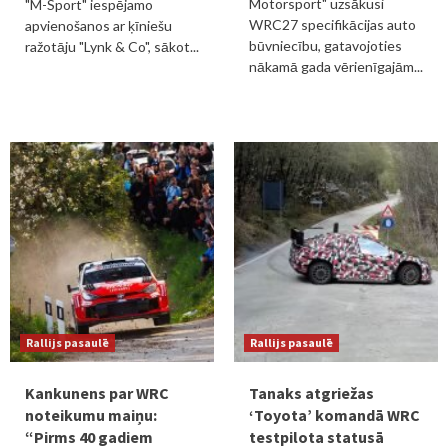
Motorsport" uzsākusi
"M-Sport" iespējamo
WRC27 specifikācijas auto
apvienošanos ar ķīniešu
būvniecību, gatavojoties
ražotāju "Lynk & Co", sākot...
nākamā gada vērienīgajām...
Rallijs pasaulē
Rallijs pasaulē
Kankunens par WRC
Tanaks atgriežas
noteikumu maiņu:
‘Toyota’ komandā WRC
“Pirms 40 gadiem
testpilota statusā