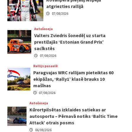
atgriezties rallijā
07/08/2026
Autošoseja
Valters Zviedris šonedēļ uz starta
prestižajās ‘Estonian Grand Prix’
sacīkstēs
07/08/2026
Rallijs pasaulē
Paragvajas WRC rallijam pieteiktas 60
ekipāžas, ‘Rally1’ klasē brauks 10
mašīnas
07/08/2026
Autošoseja
Kūrortpilsētas izklaides satiekas ar
autosportu – Pērnavā notiks ‘Baltic Time
Attack’ otrais posms
06/08/2026