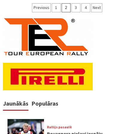
Ziņu
Previous
1
2
3
4
Next
numerācija
pēc
lappusēm
Jaunākās
Populāras
Rallijs pasaulē
Rovanpera pieļauj iespēju