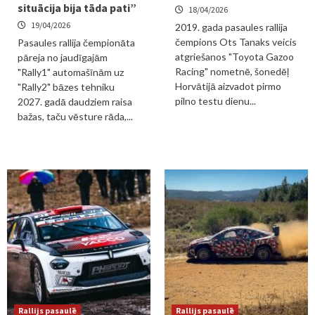
situācija bija tāda pati”
18/04/2026
19/04/2026
2019. gada pasaules rallija
čempions Ots Tanaks veicis
Pasaules rallija čempionāta
atgriešanos "Toyota Gazoo
pāreja no jaudīgajām
Racing" nometnē, šonedēļ
"Rally1" automašīnām uz
Horvātijā aizvadot pirmo
"Rally2" bāzes tehniku
pilno testu dienu...
2027. gadā daudziem raisa
bažas, taču vēsture rāda,...
Rallijs pasaulē
Rallijs pasaulē