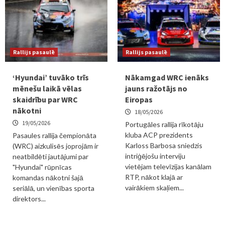
Rallijs pasaulē
Rallijs pasaulē
‘Hyundai’ tuvāko trīs
Nākamgad WRC ienāks
mēnešu laikā vēlas
jauns ražotājs no
skaidrību par WRC
Eiropas
nākotni
18/05/2026
19/05/2026
Portugāles rallija rīkotāju
kluba ACP prezidents
Pasaules rallija čempionāta
Karloss Barbosa sniedzis
(WRC) aizkulisēs joprojām ir
intriģējošu interviju
neatbildēti jautājumi par
vietējam televīzijas kanālam
"Hyundai" rūpnīcas
RTP, nākot klajā ar
komandas nākotni šajā
vairākiem skaļiem...
seriālā, un vienības sporta
direktors...