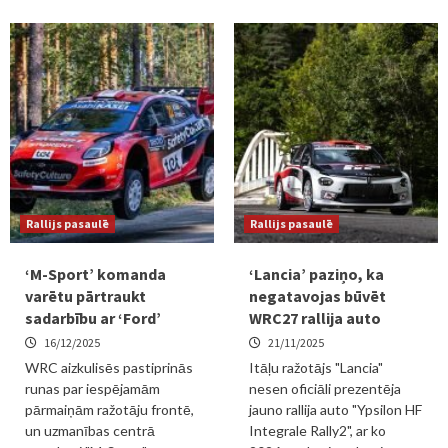
Rallijs pasaulē
Rallijs pasaulē
‘M-Sport’ komanda
‘Lancia’ paziņo, ka
varētu pārtraukt
negatavojas būvēt
sadarbību ar ‘Ford’
WRC27 rallija auto
16/12/2025
21/11/2025
WRC aizkulisēs pastiprinās
Itāļu ražotājs "Lancia"
runas par iespējamām
nesen oficiāli prezentēja
pārmaiņām ražotāju frontē,
jauno rallija auto "Ypsilon HF
un uzmanības centrā
Integrale Rally2", ar ko