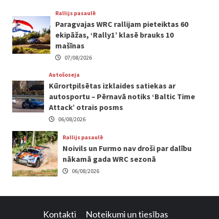
Rallijs pasaulē
Paragvajas WRC rallijam pieteiktas 60
ekipāžas, ‘Rally1’ klasē brauks 10
mašīnas
07/08/2026
Autošoseja
Kūrortpilsētas izklaides satiekas ar
autosportu – Pērnavā notiks ‘Baltic Time
Attack’ otrais posms
06/08/2026
Rallijs pasaulē
Noivils un Furmo nav droši par dalību
nākamā gada WRC sezonā
06/08/2026
Kontakti
Noteikumi un tiesības