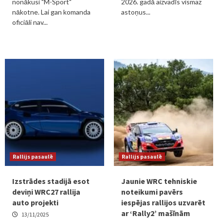
nonākusi "M-Sport"
2026. gadā aizvadīs vismaz
nākotne. Lai gan komanda
astoņus...
oficiāli nav...
Rallijs pasaulē
Rallijs pasaulē
Izstrādes stadijā esot
Jaunie WRC tehniskie
deviņi WRC27 rallija
noteikumi pavērs
auto projekti
iespējas rallijos uzvarēt
ar ‘Rally2’ mašīnām
13/11/2025