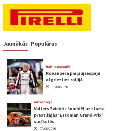
Jaunākās
Populāras
Rallijs pasaulē
Rovanpera pieļauj iespēju
atgriezties rallijā
07/08/2026
Autošoseja
Valters Zviedris šonedēļ uz starta
prestižajās ‘Estonian Grand Prix’
sacīkstēs
07/08/2026