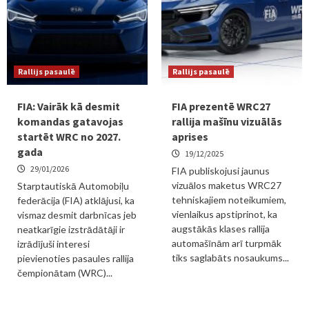
Rallijs pasaulē
Rallijs pasaulē
FIA: Vairāk kā desmit
FIA prezentē WRC27
komandas gatavojas
rallija mašīnu vizuālās
startēt WRC no 2027.
aprises
gada
19/12/2025
29/01/2026
FIA publiskojusi jaunus
vizuālos maketus WRC27
Starptautiskā Automobiļu
tehniskajiem noteikumiem,
federācija (FIA) atklājusi, ka
vienlaikus apstiprinot, ka
vismaz desmit darbnīcas jeb
augstākās klases rallija
neatkarīgie izstrādātāji ir
automašīnām arī turpmāk
izrādījuši interesi
tiks saglabāts nosaukums...
pievienoties pasaules rallija
čempionātam (WRC)...