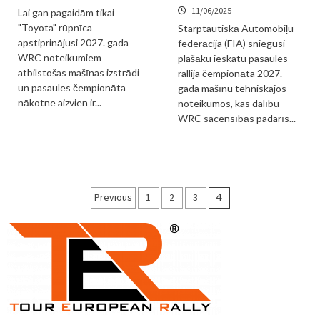
11/06/2025
Lai gan pagaidām tikai
"Toyota" rūpnīca
Starptautiskā Automobiļu
apstiprinājusi 2027. gada
federācija (FIA) sniegusi
WRC noteikumiem
plašāku ieskatu pasaules
atbilstošas mašīnas izstrādi
rallija čempionāta 2027.
un pasaules čempionāta
gada mašīnu tehniskajos
nākotne aizvien ir...
noteikumos, kas dalību
WRC sacensībās padarīs...
Ziņu
Previous
1
2
3
4
numerācija
pēc
lappusēm