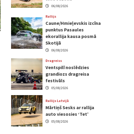
06/08/2026
Rallijs
Caune/Hmieļevskis izcīna
punktus Pasaules
ekorallija kausa posmā
Skotijā
06/08/2026
Dragreiss
Ventspilī noslēdzies
grandiozs dragreisa
festivāls
05/08/2026
Rallijs Latvijā
Mārtiņš Sesks ar rallija
auto viesosies ‘Tet’
05/08/2026