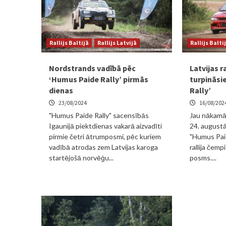
Rallijs Baltijā
Rallijs Latvijā
Rallijs Balti
Nordstrands vadībā pēc
Latvijas r
‘Humus Paide Rally’ pirmās
turpināsi
dienas
Rally’
23/08/2024
16/08/202
"Humus Paide Rally" sacensībās
Jau nākamās
Igaunijā piektdienas vakarā aizvadīti
24. augustā
pirmie četri ātrumposmi, pēc kuriem
"Humus Paid
vadībā atrodas zem Latvijas karoga
rallija čem
startējošā norvēģu...
posms....