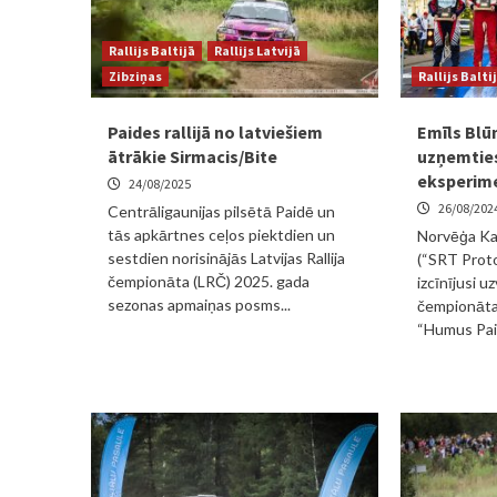
Rallijs Baltijā
Rallijs Latvijā
Zibziņas
Rallijs Balti
Paides rallijā no latviešiem
Emīls Blū
ātrākie Sirmacis/Bite
uzņemties
eksperim
24/08/2025
26/08/202
Centrāligaunijas pilsētā Paidē un
tās apkārtnes ceļos piektdien un
Norvēģa Ka
sestdien norisinājās Latvijas Rallija
(“SRT Proto
čempionāta (LRČ) 2025. gada
izcīnījusi uz
sezonas apmaiņas posms...
čempionāta
“Humus Paide