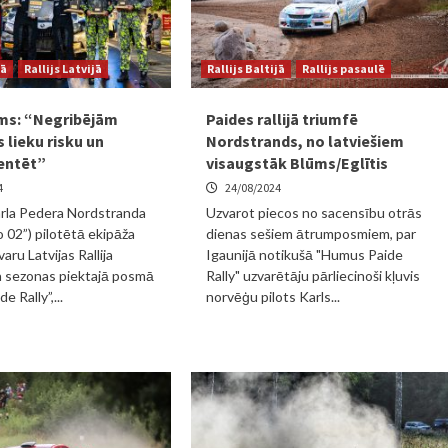
jā
Rallijs Latvijā
Rallijs Baltijā
Rallijs pasaulē
ms: “Negribējām
Paides rallijā triumfē
 lieku risku un
Nordstrands, no latviešiem
entēt”
visaugstāk Blūms/Eglītis
4
24/08/2024
rla Pedera Nordstranda
Uzvarot piecos no sacensību otrās
 02”) pilotētā ekipāža
dienas sešiem ātrumposmiem, par
varu Latvijas Rallija
Igaunijā notikušā "Humus Paide
 sezonas piektajā posmā
Rally" uzvarētāju pārliecinoši kļuvis
 Rally”,...
norvēģu pilots Karls...