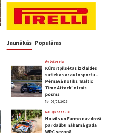
Jaunākās
Populāras
Autošoseja
Kūrortpilsētas izklaides
satiekas ar autosportu –
Pērnavā notiks ‘Baltic
Time Attack’ otrais
posms
06/08/2026
Rallijs pasaulē
Noivils un Furmo nav droši
par dalību nākamā gada
WRC sezonā