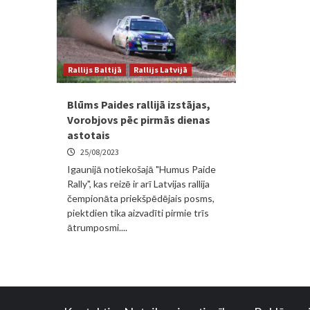
Rallijs Baltijā
Rallijs Latvijā
Blūms Paides rallijā izstājas,
Vorobjovs pēc pirmās dienas
astotais
25/08/2023
Igaunijā notiekošajā "Humus Paide
Rally", kas reizē ir arī Latvijas rallija
čempionāta priekšpēdējais posms,
piektdien tika aizvadīti pirmie trīs
ātrumposmi....