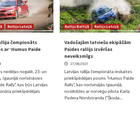
jā
Rallijs Latvijā
Rallijs Baltijā
Rallijs Latvijā
allija čempionāts
Vadošajām latviešu ekipāžām
es ar ‘Humus Paide
Paides rallijs izvēršas
neveiksmīgs
4
27/08/2023
 nedēļas nogalē, 23. un
Latvijas rallija čempionāta ieskaites
, Igaunijā norisināsies
priekšpēdējais posms "Humus Paide
e Rally", kas būs Latvijas
Rally", kas norisinājās Igaunijā,
pionāta priekšpēdējais
noslēdzies ar norvēģu pilota Karla
Pedera Nordstranda ("Škoda...