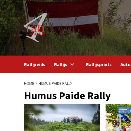
Skip
to
content
Rallijreids
Rallijs
Rallijsprints
Auto
HOME
HUMUS PAIDE RALLY
Humus Paide Rally