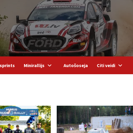
sprints
Minirallijs
Autošoseja
Citi veidi