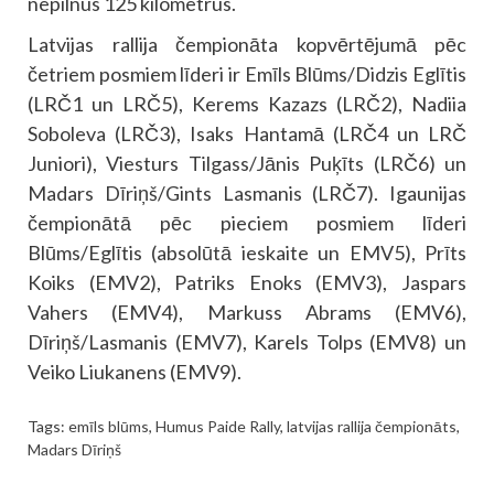
nepilnus 125 kilometrus.
Latvijas rallija čempionāta kopvērtējumā pēc
četriem posmiem līderi ir Emīls Blūms/Didzis Eglītis
(LRČ1 un LRČ5), Kerems Kazazs (LRČ2), Nadiia
Soboleva (LRČ3), Isaks Hantamā (LRČ4 un LRČ
Juniori), Viesturs Tilgass/Jānis Puķīts (LRČ6) un
Madars Dīriņš/Gints Lasmanis (LRČ7). Igaunijas
čempionātā pēc pieciem posmiem līderi
Blūms/Eglītis (absolūtā ieskaite un EMV5), Prīts
Koiks (EMV2), Patriks Enoks (EMV3), Jaspars
Vahers (EMV4), Markuss Abrams (EMV6),
Dīriņš/Lasmanis (EMV7), Karels Tolps (EMV8) un
Veiko Liukanens (EMV9).
Tags:
emīls blūms
,
Humus Paide Rally
,
latvijas rallija čempionāts
,
Madars Dīriņš