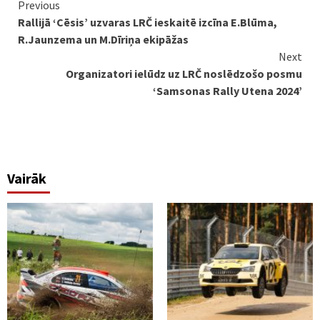
Continue
Previous
Rallijā ‘Cēsis’ uzvaras LRČ ieskaitē izcīna E.Blūma,
Reading
R.Jaunzema un M.Dīriņa ekipāžas
Next
Organizatori ielūdz uz LRČ noslēdzošo posmu
‘Samsonas Rally Utena 2024’
Vairāk