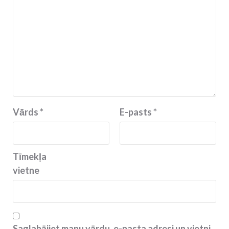
Vārds
*
E-pasts
*
Tīmekļa
vietne
Saglabājiet manu vārdu, e-pasta adresi un vietni