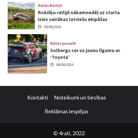
Rallijs Baltijā
Rokišķu rallijā nākamnedēļ uz starta
izies vairākas latviešu ekipāžas
08/08/2026
Rallijs pasaulē
Solbergs cer uz jaunu līgumu ar
‘Toyota’
08/08/2026
Kontakti
Noteikumi un tiesības
Reklāmas iespējas
© 4rati, 2022