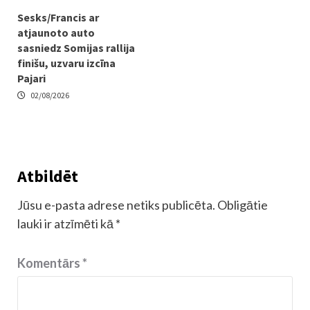
Sesks/Francis ar
atjaunoto auto
sasniedz Somijas rallija
finišu, uzvaru izcīna
Pajari
02/08/2026
Atbildēt
Jūsu e-pasta adrese netiks publicēta.
Obligātie
lauki ir atzīmēti kā
*
Komentārs
*