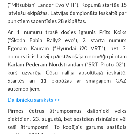
(“Mitsubishi Lancer Evo VIII”). Kopumā startēs 15
latviešu ekipāžas. Latvijas čempionāta ieskaitē par
punktiem sacentīsies 28 ekipāžas.
Ar 1. numuru trasē dosies igaunis Prīts Koiks
(“Škoda Fabia Rally2 evo”), 2. starta numurs
Egonam Kauram (“Hyundai i20 VRT”), bet 3.
numurs ticis Latviju pārstāvošajam norvēģu pilotam
Karlam Pederam Nordstrandam (“SRT Proto 02”),
kurš uzvarēja Cēsu rallija absolūtajā ieskaitē.
Startēs arī 11 ekipāžas ar smagajiem GAZ
automobiļiem.
Dalībnieku saraksts >>
Pirmos četrus ātrumposmus dalībnieki veiks
piektdien, 23. augustā, bet sestdien risināsies vēl
seši ātrumposmi. To kopējais garums sastādīs