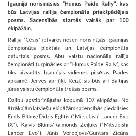
Igaunijā norisināsies “Humus Paide Rally”, kas
būs Latvijas rallija čempionāta priekšpēdējais
posms. Sacensībās startēs vairāk par 100
ekipāžām.
Rallija “Cēsis” ietvaros nesen norisinājās Igaunijas
čempionāta piektais un Latvijas čempionāta
ceturtais posms. Abu valstu nacionālie rallija
čempionāti turpināsies ar “Humus Paide Rally”, kas
tiks aizvadīts Igaunijas vidienes pilsētas Paides
apkaimē, Jerves apriņķī. Reizē šis būs arī Baltijas
jūras valstu čempionāta trešais posms.
Dalību apstiprinājušas kopumā 107 ekipāžas. No
ātrākajām latviešu ekipāžām sacensībās piedalīsies
Emīls Blūms/Didzis Eglītis (“Mitsubishi Lancer Evo
IX”), Kalvis Blūms/Raimonds Zeiļuks (“Mitsubishi
Lancer Evo”), Jānis Vorobjovs/Guntars Zicāns