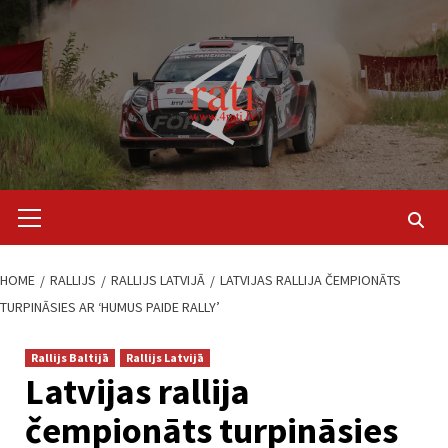
Skip
to
content
Primary
Menu
HOME
RALLIJS
RALLIJS LATVIJĀ
LATVIJAS RALLIJA ČEMPIONĀTS
TURPINĀSIES AR ‘HUMUS PAIDE RALLY’
Rallijs Baltijā
Rallijs Latvijā
Latvijas rallija
čempionāts turpināsies