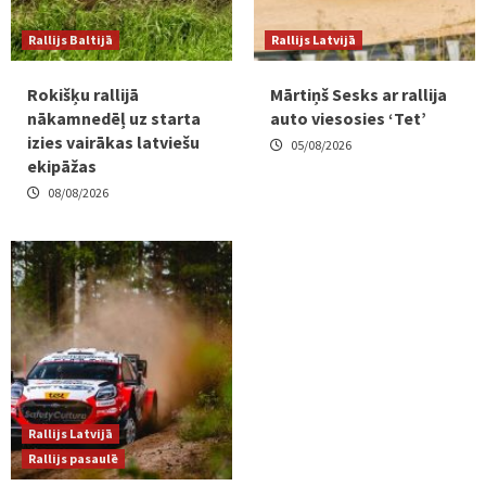
Rallijs Baltijā
Rallijs Latvijā
Rokišķu rallijā
Mārtiņš Sesks ar rallija
nākamnedēļ uz starta
auto viesosies ‘Tet’
izies vairākas latviešu
05/08/2026
ekipāžas
08/08/2026
Rallijs Latvijā
Rallijs pasaulē