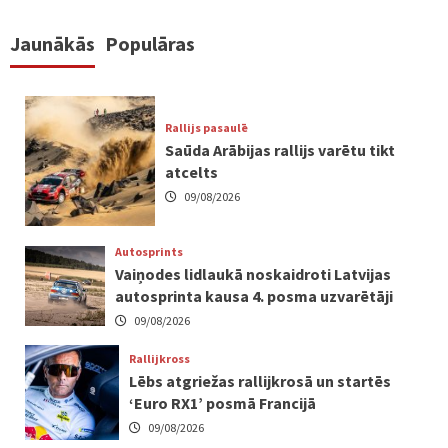
Jaunākās
Populāras
Rallijs pasaulē
Saūda Arābijas rallijs varētu tikt
atcelts
09/08/2026
Autosprints
Vaiņodes lidlaukā noskaidroti Latvijas
autosprinta kausa 4. posma uzvarētāji
09/08/2026
Rallijkross
Lēbs atgriežas rallijkrosā un startēs
‘Euro RX1’ posmā Francijā
09/08/2026